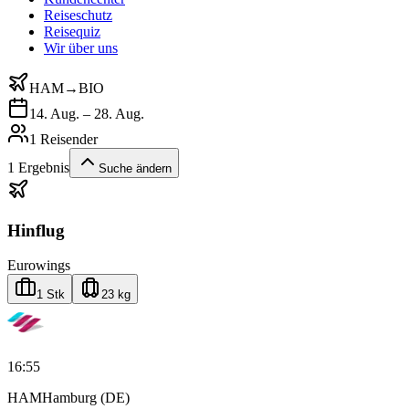
Reiseschutz
Reisequiz
Wir über uns
HAM
→
BIO
14. Aug. – 28. Aug.
1 Reisender
1
Ergebnis
Suche ändern
Hinflug
Eurowings
1 Stk
23 kg
16:55
HAM
Hamburg (DE)