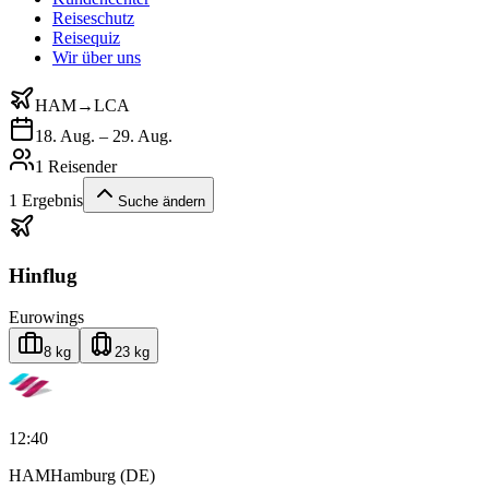
Reiseschutz
Reisequiz
Wir über uns
HAM
→
LCA
18. Aug. – 29. Aug.
1 Reisender
1
Ergebnis
Suche ändern
Hinflug
Eurowings
8 kg
23 kg
12:40
HAM
Hamburg (DE)