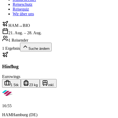
Reiseschutz
Reisequiz
Wir über uns
HAM
→
BIO
21. Aug. – 28. Aug.
1 Reisender
1
Ergebnis
Suche ändern
Hinflug
Eurowings
1 Stk
23 kg
inkl.
16:55
HAM
Hamburg (DE)