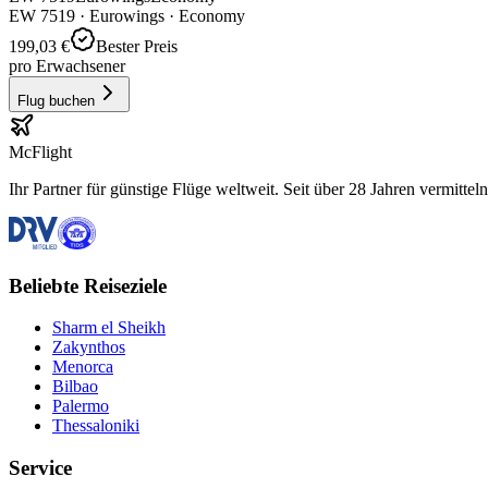
EW
7519
·
Eurowings
· Economy
199,03 €
Bester Preis
pro Erwachsener
Flug buchen
McFlight
Ihr Partner für günstige Flüge weltweit. Seit über 28 Jahren vermittel
Beliebte Reiseziele
Sharm el Sheikh
Zakynthos
Menorca
Bilbao
Palermo
Thessaloniki
Service