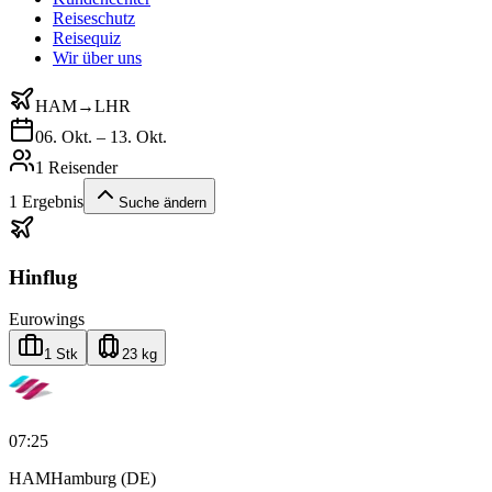
Reiseschutz
Reisequiz
Wir über uns
HAM
→
LHR
06. Okt. – 13. Okt.
1 Reisender
1
Ergebnis
Suche ändern
Hinflug
Eurowings
1 Stk
23 kg
07:25
HAM
Hamburg (DE)