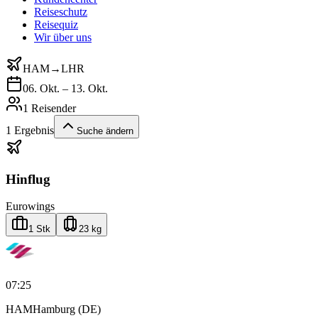
Reiseschutz
Reisequiz
Wir über uns
HAM
→
LHR
06. Okt. – 13. Okt.
1 Reisender
1
Ergebnis
Suche ändern
Hinflug
Eurowings
1 Stk
23 kg
07:25
HAM
Hamburg (DE)