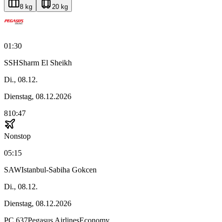
8 kg
20 kg
01:30
SSH
Sharm El Sheikh
Di., 08.12.
Dienstag, 08.12.2026
810:47
Nonstop
05:15
SAW
Istanbul-Sabiha Gokcen
Di., 08.12.
Dienstag, 08.12.2026
PC
637
Pegasus Airlines
Economy