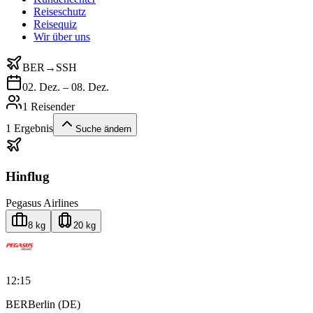
Reiseschutz
Reisequiz
Wir über uns
BER
→
SSH
02. Dez. – 08. Dez.
1 Reisender
1
Ergebnis
Suche ändern
Hinflug
Pegasus Airlines
8 kg
20 kg
12:15
BER
Berlin (DE)