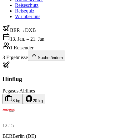
Reiseschutz
Reisequiz
Wir über uns
BER
→
DXB
13. Jan. – 21. Jan.
1 Reisender
3
Ergebnisse
Suche ändern
Hinflug
Pegasus Airlines
8 kg
20 kg
12:15
BER
Berlin (DE)