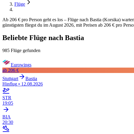
Flüge
Ab 206 € pro Person geht es los – Flüge nach Bastia (Korsika) wart
günstigsten fliegst du im August 2026, mit Preisen ab 206 € pro Perso
Beliebte Flüge nach Bastia
985 Flüge gefunden
Eurowings
ab
206 €
Stuttgart
Bastia
Hinflug
•
12.08.2026
STR
19:05
BIA
20:30