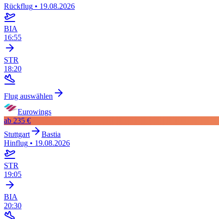
Rückflug
•
19.08.2026
BIA
16:55
STR
18:20
Flug auswählen
Eurowings
ab
235 €
Stuttgart
Bastia
Hinflug
•
19.08.2026
STR
19:05
BIA
20:30