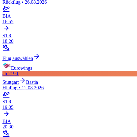
Rückflug
•
26.08.2026
BIA
16:55
STR
18:20
Flug auswählen
Eurowings
ab
219 €
Stuttgart
Bastia
Hinflug
•
12.08.2026
STR
19:05
BIA
20:30