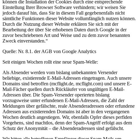
können die Installation der Cookies durch eine entsprechende
Einstellung Ihrer Browser Software verhindern; wir weisen Sie
jedoch darauf hin, dass Sie in diesem Fall gegebenenfalls nicht
sämtliche Funktionen dieser Website vollumfänglich nutzen können.
Durch die Nutzung dieser Website erklären Sie sich mit der
Bearbeitung der über Sie erhobenen Daten durch Google in der
zuvor beschriebenen Art und Weise und zu dem zuvor benannten
Zweck einverstanden.“
Quelle: Nr. 8.1. der AGB von Google Analytics
Seit einigen Wochen rollt eine neue Spam-Welle:
Als Absender werden vom bislang unbekannten Versender
beliebige, existierende E-Mail-Adressen eingetragen. Auch unsere
Domains sind betroffen (mcflight.de, mcflight.com) und unsere E-
Mail-Fächer quellen durch Rückläufer von ungültigen E-Mail-
Adressen über. Die Spam-Versender operierten bislang
vorzugsweise unter erfundenen E-Mail-Adressen, die Zahl der
Meldungen über gefälschte, reale Absenderadressen oder erfundene
Adressen aus existierenden Domains ist aber in den vergangenen
Wochen deutlich angestiegen. Wir, ebenfalls Opfer dieses perfiden
Vorgehens, sind machtlos, denn der Spam-Angriff erfolgt aus dem
Schutz der Anonymität – die Absenderadressen sind gefälscht.
Wir bitten alle betroffenen Empfänger dieser Spam-Mails um