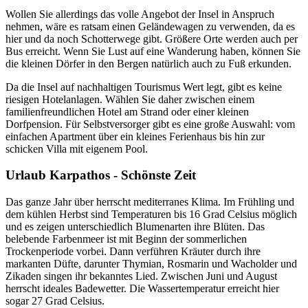
Wollen Sie allerdings das volle Angebot der Insel in Anspruch
nehmen, wäre es ratsam einen Geländewagen zu verwenden, da es
hier und da noch Schotterwege gibt. Größere Orte werden auch per
Bus erreicht. Wenn Sie Lust auf eine Wanderung haben, können Sie
die kleinen Dörfer in den Bergen natürlich auch zu Fuß erkunden.
Da die Insel auf nachhaltigen Tourismus Wert legt, gibt es keine
riesigen Hotelanlagen. Wählen Sie daher zwischen einem
familienfreundlichen Hotel am Strand oder einer kleinen
Dorfpension. Für Selbstversorger gibt es eine große Auswahl: vom
einfachen Apartment über ein kleines Ferienhaus bis hin zur
schicken Villa mit eigenem Pool.
Urlaub Karpathos - Schönste Zeit
Das ganze Jahr über herrscht mediterranes Klima. Im Frühling und
dem kühlen Herbst sind Temperaturen bis 16 Grad Celsius möglich
und es zeigen unterschiedlich Blumenarten ihre Blüten. Das
belebende Farbenmeer ist mit Beginn der sommerlichen
Trockenperiode vorbei. Dann verführen Kräuter durch ihre
markanten Düfte, darunter Thymian, Rosmarin und Wacholder und
Zikaden singen ihr bekanntes Lied. Zwischen Juni und August
herrscht ideales Badewetter. Die Wassertemperatur erreicht hier
sogar 27 Grad Celsius.