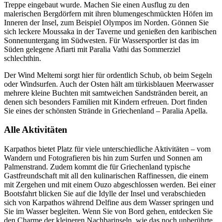
Treppe eingebaut wurde. Machen Sie einen Ausflug zu den
malerischen Bergdörfern mit ihren blumengeschmückten Höfen im
Inneren der Insel, zum Beispiel Olympos im Norden. Gönnen Sie
sich leckere Moussaka in der Taverne und genießen den karibischen
Sonnenuntergang im Südwesten. Für Wassersportler ist das im
Süden gelegene Afiarti mit Paralia Vathi das Sommerziel
schlechthin.
Der Wind Meltemi sorgt hier für ordentlich Schub, ob beim Segeln
oder Windsurfen. Auch der Osten hält am türkisblauen Meerwasser
mehrere kleine Buchten mit samtweichen Sandstränden bereit, an
denen sich besonders Familien mit Kindern erfreuen. Dort finden
Sie eines der schönsten Strände in Griechenland – Paralia Apella.
Alle Aktivitäten
Karpathos bietet Platz für viele unterschiedliche Aktivitäten – vom
Wandern und Fotografieren bis hin zum Surfen und Sonnen am
Palmenstrand. Zudem kommt die für Griechenland typische
Gastfreundschaft mit all den kulinarischen Raffinessen, die einem
mit Zergehen und mit einem Ouzo abgeschlossen werden. Bei einer
Bootsfahrt blicken Sie auf die Idylle der Insel und verabschieden
sich von Karpathos während Delfine aus dem Wasser springen und
Sie im Wasser begleiten. Wenn Sie von Bord gehen, entdecken Sie
den Charme der kleineren Nachbarinseln, wie das noch unberührte