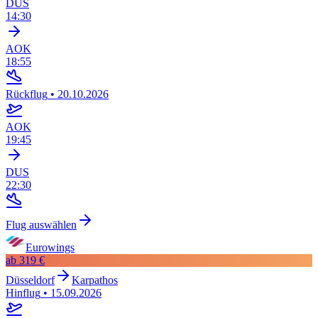
DUS
14:30
AOK
18:55
Rückflug
•
20.10.2026
AOK
19:45
DUS
22:30
Flug auswählen
Eurowings
ab
319 €
Düsseldorf
Karpathos
Hinflug
•
15.09.2026