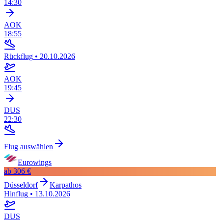
14:30
AOK
18:55
Rückflug
•
20.10.2026
AOK
19:45
DUS
22:30
Flug auswählen
Eurowings
ab
306 €
Düsseldorf
Karpathos
Hinflug
•
13.10.2026
DUS