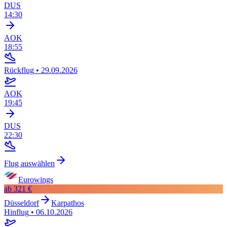
DUS
14:30
AOK
18:55
Rückflug
•
29.09.2026
AOK
19:45
DUS
22:30
Flug auswählen
Eurowings
ab
321 €
Düsseldorf
Karpathos
Hinflug
•
06.10.2026