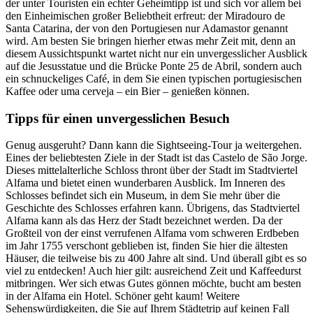
der unter Touristen ein echter Geheimtipp ist und sich vor allem bei
den Einheimischen großer Beliebtheit erfreut: der Miradouro de
Santa Catarina, der von den Portugiesen nur Adamastor genannt
wird. Am besten Sie bringen hierher etwas mehr Zeit mit, denn an
diesem Aussichtspunkt wartet nicht nur ein unvergesslicher Ausblick
auf die Jesusstatue und die Brücke Ponte 25 de Abril, sondern auch
ein schnuckeliges Café, in dem Sie einen typischen portugiesischen
Kaffee oder uma cerveja – ein Bier – genießen können.
Tipps für einen unvergesslichen Besuch
Genug ausgeruht? Dann kann die Sightseeing-Tour ja weitergehen.
Eines der beliebtesten Ziele in der Stadt ist das Castelo de São Jorge.
Dieses mittelalterliche Schloss thront über der Stadt im Stadtviertel
Alfama und bietet einen wunderbaren Ausblick. Im Inneren des
Schlosses befindet sich ein Museum, in dem Sie mehr über die
Geschichte des Schlosses erfahren kann. Übrigens, das Stadtviertel
Alfama kann als das Herz der Stadt bezeichnet werden. Da der
Großteil von der einst verrufenen Alfama vom schweren Erdbeben
im Jahr 1755 verschont geblieben ist, finden Sie hier die ältesten
Häuser, die teilweise bis zu 400 Jahre alt sind. Und überall gibt es so
viel zu entdecken! Auch hier gilt: ausreichend Zeit und Kaffeedurst
mitbringen. Wer sich etwas Gutes gönnen möchte, bucht am besten
in der Alfama ein Hotel. Schöner geht kaum! Weitere
Sehenswürdigkeiten, die Sie auf Ihrem Städtetrip auf keinen Fall