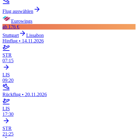
Flug auswählen
Eurowings
ab
176 €
Stuttgart
Lissabon
Hinflug
•
14.11.2026
STR
07:15
LIS
09:20
Rückflug
•
20.11.2026
LIS
17:30
STR
21:25