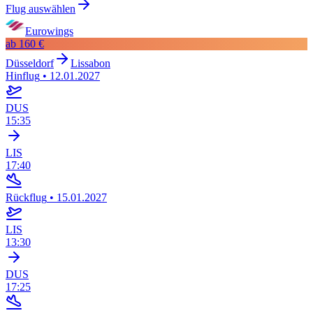
Flug auswählen
Eurowings
ab
160 €
Düsseldorf
Lissabon
Hinflug
•
12.01.2027
DUS
15:35
LIS
17:40
Rückflug
•
15.01.2027
LIS
13:30
DUS
17:25