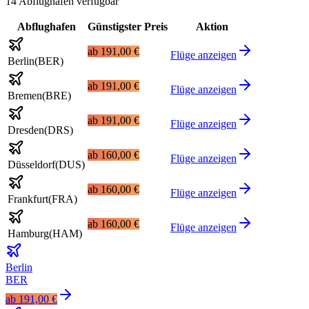
14 Abflughäfen verfügbar
Abflughafen
Günstigster Preis
Aktion
ab
191,00 €
Flüge anzeigen
Berlin
(
BER
)
ab
191,00 €
Flüge anzeigen
Bremen
(
BRE
)
ab
191,00 €
Flüge anzeigen
Dresden
(
DRS
)
ab
160,00 €
Flüge anzeigen
Düsseldorf
(
DUS
)
ab
160,00 €
Flüge anzeigen
Frankfurt
(
FRA
)
ab
160,00 €
Flüge anzeigen
Hamburg
(
HAM
)
Berlin
BER
ab
191,00 €