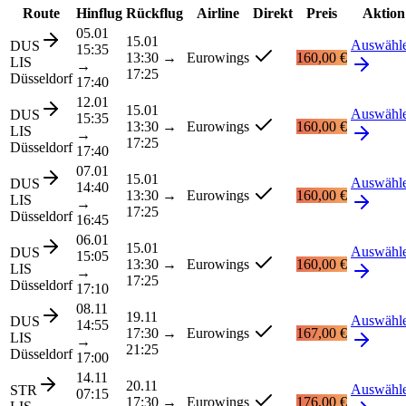
Route
Hinflug
Rückflug
Airline
Direkt
Preis
Aktion
05.01
15.01
Auswähl
DUS
15:35
13:30
→
Eurowings
160,00 €
LIS
→
17:25
Düsseldorf
17:40
12.01
15.01
Auswähl
DUS
15:35
13:30
→
Eurowings
160,00 €
LIS
→
17:25
Düsseldorf
17:40
07.01
15.01
Auswähl
DUS
14:40
13:30
→
Eurowings
160,00 €
LIS
→
17:25
Düsseldorf
16:45
06.01
15.01
Auswähl
DUS
15:05
13:30
→
Eurowings
160,00 €
LIS
→
17:25
Düsseldorf
17:10
08.11
19.11
Auswähl
DUS
14:55
17:30
→
Eurowings
167,00 €
LIS
→
21:25
Düsseldorf
17:00
14.11
20.11
Auswähl
STR
07:15
17:30
→
Eurowings
176,00 €