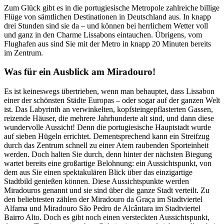
Zum Glück gibt es in die portugiesische Metropole zahlreiche billige
Flüge von sämtlichen Destinationen in Deutschland aus. In knapp
drei Stunden sind sie da – und können bei herrlichem Wetter voll
und ganz in den Charme Lissabons eintauchen. Übrigens, vom
Flughafen aus sind Sie mit der Metro in knapp 20 Minuten bereits
im Zentrum.
Was für ein Ausblick am Miradouro!
Es ist keineswegs übertrieben, wenn man behauptet, dass Lissabon
einer der schönsten Städte Europas – oder sogar auf der ganzen Welt
ist. Das Labyrinth an verwinkelten, kopfsteingepflasterten Gassen,
reizende Häuser, die mehrere Jahrhunderte alt sind, und dann diese
wundervolle Aussicht! Denn die portugiesische Hauptstadt wurde
auf sieben Hügeln errichtet. Dementsprechend kann ein Streifzug
durch das Zentrum schnell zu einer Atem raubenden Sporteinheit
werden. Doch halten Sie durch, denn hinter der nächsten Biegung
wartet bereits eine großartige Belohnung: ein Aussichtspunkt, von
dem aus Sie einen spektakulären Blick über das einzigartige
Stadtbild genießen können. Diese Aussichtspunkte werden
Miradouros genannt und sie sind über die ganze Stadt verteilt. Zu
den beliebtesten zählen der Miradouro da Graça im Stadtviertel
Alfama und Miradouro São Pedro de Alcântara im Stadtviertel
Bairro Alto. Doch es gibt noch einen versteckten Aussichtspunkt,