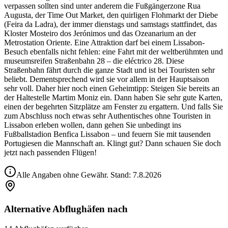
verpassen sollten sind unter anderem die Fußgängerzone Rua
Augusta, der Time Out Market, den quirligen Flohmarkt der Diebe
(Feira da Ladra), der immer dienstags und samstags stattfindet, das
Kloster Mosteiro dos Jerónimos und das Ozeanarium an der
Metrostation Oriente. Eine Attraktion darf bei einem Lissabon-
Besuch ebenfalls nicht fehlen: eine Fahrt mit der weltberühmten und
museumsreifen Straßenbahn 28 – die eléctrico 28. Diese
Straßenbahn fährt durch die ganze Stadt und ist bei Touristen sehr
beliebt. Dementsprechend wird sie vor allem in der Hauptsaison
sehr voll. Daher hier noch einen Geheimtipp: Steigen Sie bereits an
der Haltestelle Martim Moniz ein. Dann haben Sie sehr gute Karten,
einen der begehrten Sitzplätze am Fenster zu ergattern. Und falls Sie
zum Abschluss noch etwas sehr Authentisches ohne Touristen in
Lissabon erleben wollen, dann gehen Sie unbedingt ins
Fußballstadion Benfica Lissabon – und feuern Sie mit tausenden
Portugiesen die Mannschaft an. Klingt gut? Dann schauen Sie doch
jetzt nach passenden Flügen!
Alle Angaben ohne Gewähr. Stand:
7.8.2026
Alternative Abflughäfen nach