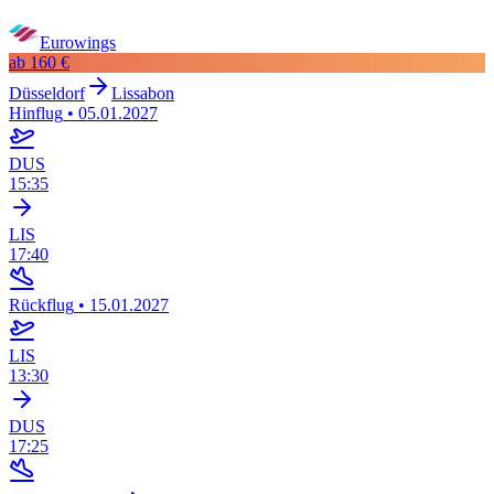
Eurowings
ab
160 €
Düsseldorf
Lissabon
Hinflug
•
05.01.2027
DUS
15:35
LIS
17:40
Rückflug
•
15.01.2027
LIS
13:30
DUS
17:25