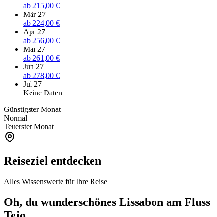
ab
215,00 €
Mär 27
ab
224,00 €
Apr 27
ab
256,00 €
Mai 27
ab
261,00 €
Jun 27
ab
278,00 €
Jul 27
Keine Daten
Günstigster Monat
Normal
Teuerster Monat
Reiseziel entdecken
Alles Wissenswerte für Ihre Reise
Oh, du wunderschönes Lissabon am Fluss
Tejo