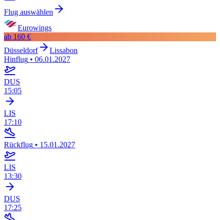
Flug auswählen
Eurowings
ab
160 €
Düsseldorf
Lissabon
Hinflug
•
06.01.2027
DUS
15:05
LIS
17:10
Rückflug
•
15.01.2027
LIS
13:30
DUS
17:25