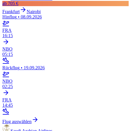
ab
705 €
Frankfurt
Nairobi
Hinflug
•
08.09.2026
FRA
16:15
NBO
05:15
Rückflug
•
19.09.2026
NBO
02:25
FRA
14:45
Flug auswählen
Saudi Arabian Airlines