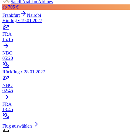
Saudi Arabian Airlines
ab
705 €
Frankfurt
Nairobi
Hinflug
•
19.01.2027
FRA
15:15
NBO
05:20
Rückflug
•
28.01.2027
NBO
02:45
FRA
13:45
Flug auswählen