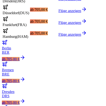
Dresden
(
DRS
)
ab
705,00 €
Flüge anzeigen
Düsseldorf
(
DUS
)
ab
705,00 €
Flüge anzeigen
Frankfurt
(
FRA
)
ab
705,00 €
Flüge anzeigen
Hamburg
(
HAM
)
Berlin
BER
ab
705,00 €
Bremen
BRE
ab
705,00 €
Dresden
DRS
ab
705,00 €