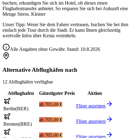
buchen, erkundigen Sie sich im Hotel, ob dieses einen
Flughafentransfer anbietet. So ersparen Sie sich bei Ankunft eine
Menge Stress. Kleiner
Unser Tipp: Wenn Sie dem Fahrer vertrauen, buchen Sie bei ihm
einfach jede Tour durch die Stadt. Er kann Ihnen gleichzeitig
wertvolle Infos über Kenia vermitteln.
Alle Angaben ohne Gewähr. Stand:
10.8.2026
Alternative Abflughäfen nach
12 Abflughäfen verfügbar
Abflughafen
Günstigster Preis
Aktion
ab
705,00 €
Flüge anzeigen
Berlin
(
BER
)
ab
705,00 €
Flüge anzeigen
Bremen
(
BRE
)
ab
705,00 €
Flüge anzeigen