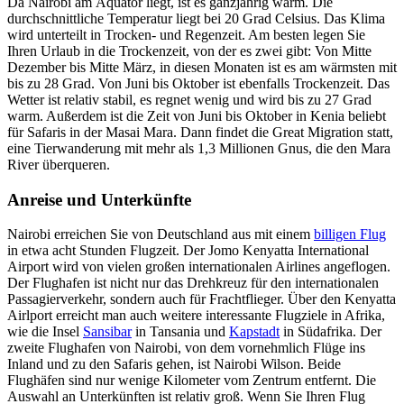
Da Nairobi am Äquator liegt, ist es ganzjährig warm. Die
durchschnittliche Temperatur liegt bei 20 Grad Celsius. Das Klima
wird unterteilt in Trocken- und Regenzeit. Am besten legen Sie
Ihren Urlaub in die Trockenzeit, von der es zwei gibt: Von Mitte
Dezember bis Mitte März, in diesen Monaten ist es am wärmsten mit
bis zu 28 Grad. Von Juni bis Oktober ist ebenfalls Trockenzeit. Das
Wetter ist relativ stabil, es regnet wenig und wird bis zu 27 Grad
warm. Außerdem ist die Zeit von Juni bis Oktober in Kenia beliebt
für Safaris in der Masai Mara. Dann findet die Great Migration statt,
eine Tierwanderung mit mehr als 1,3 Millionen Gnus, die den Mara
River überqueren.
Anreise und Unterkünfte
Nairobi erreichen Sie von Deutschland aus mit einem
billigen Flug
in etwa acht Stunden Flugzeit. Der Jomo Kenyatta International
Airport wird von vielen großen internationalen Airlines angeflogen.
Der Flughafen ist nicht nur das Drehkreuz für den internationalen
Passagierverkehr, sondern auch für Frachtflieger. Über den Kenyatta
Airlport erreicht man auch weitere interessante Flugziele in Afrika,
wie die Insel
Sansibar
in Tansania und
Kapstadt
in Südafrika. Der
zweite Flughafen von Nairobi, von dem vornehmlich Flüge ins
Inland und zu den Safaris gehen, ist Nairobi Wilson. Beide
Flughäfen sind nur wenige Kilometer vom Zentrum entfernt. Die
Auswahl an Unterkünften ist relativ groß. Wenn Sie Ihren Flug