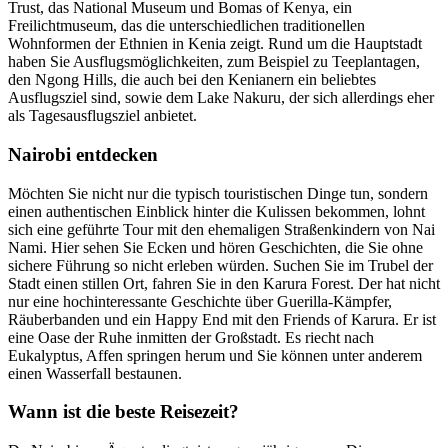
Trust, das National Museum und Bomas of Kenya, ein
Freilichtmuseum, das die unterschiedlichen traditionellen
Wohnformen der Ethnien in Kenia zeigt. Rund um die Hauptstadt
haben Sie Ausflugsmöglichkeiten, zum Beispiel zu Teeplantagen,
den Ngong Hills, die auch bei den Kenianern ein beliebtes
Ausflugsziel sind, sowie dem Lake Nakuru, der sich allerdings eher
als Tagesausflugsziel anbietet.
Nairobi entdecken
Möchten Sie nicht nur die typisch touristischen Dinge tun, sondern
einen authentischen Einblick hinter die Kulissen bekommen, lohnt
sich eine geführte Tour mit den ehemaligen Straßenkindern von Nai
Nami. Hier sehen Sie Ecken und hören Geschichten, die Sie ohne
sichere Führung so nicht erleben würden. Suchen Sie im Trubel der
Stadt einen stillen Ort, fahren Sie in den Karura Forest. Der hat nicht
nur eine hochinteressante Geschichte über Guerilla-Kämpfer,
Räuberbanden und ein Happy End mit den Friends of Karura. Er ist
eine Oase der Ruhe inmitten der Großstadt. Es riecht nach
Eukalyptus, Affen springen herum und Sie können unter anderem
einen Wasserfall bestaunen.
Wann ist die beste Reisezeit?