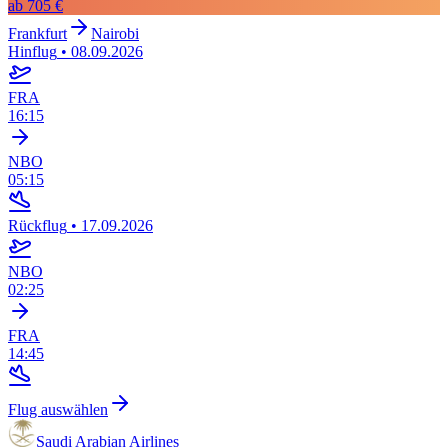
ab
705 €
Frankfurt
Nairobi
Hinflug
•
08.09.2026
FRA
16:15
NBO
05:15
Rückflug
•
17.09.2026
NBO
02:25
FRA
14:45
Flug auswählen
Saudi Arabian Airlines