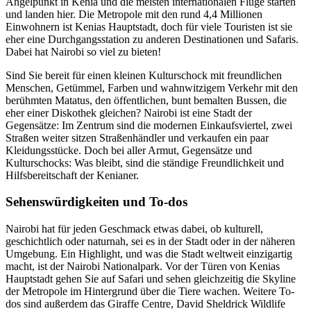
Angelpunkt in Kenia und die meisten internationalen Flüge starten
und landen hier. Die Metropole mit den rund 4,4 Millionen
Einwohnern ist Kenias Hauptstadt, doch für viele Touristen ist sie
eher eine Durchgangsstation zu anderen Destinationen und Safaris.
Dabei hat Nairobi so viel zu bieten!
Sind Sie bereit für einen kleinen Kulturschock mit freundlichen
Menschen, Getümmel, Farben und wahnwitzigem Verkehr mit den
berühmten Matatus, den öffentlichen, bunt bemalten Bussen, die
eher einer Diskothek gleichen? Nairobi ist eine Stadt der
Gegensätze: Im Zentrum sind die modernen Einkaufsviertel, zwei
Straßen weiter sitzen Straßenhändler und verkaufen ein paar
Kleidungsstücke. Doch bei aller Armut, Gegensätze und
Kulturschocks: Was bleibt, sind die ständige Freundlichkeit und
Hilfsbereitschaft der Kenianer.
Sehenswürdigkeiten und To-dos
Nairobi hat für jeden Geschmack etwas dabei, ob kulturell,
geschichtlich oder naturnah, sei es in der Stadt oder in der näheren
Umgebung. Ein Highlight, und was die Stadt weltweit einzigartig
macht, ist der Nairobi Nationalpark. Vor der Türen von Kenias
Hauptstadt gehen Sie auf Safari und sehen gleichzeitig die Skyline
der Metropole im Hintergrund über die Tiere wachen. Weitere To-
dos sind außerdem das Giraffe Centre, David Sheldrick Wildlife