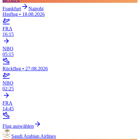
Frankfurt
Nairobi
Hinflug
•
18.08.2026
FRA
16:15
NBO
05:15
Rückflug
•
27.08.2026
NBO
02:25
FRA
14:45
Flug auswählen
Saudi Arabian Airlines