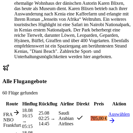
ehemalige Wohnhaus der dänischen Autorin Karen Blixen,
das heute als Museum dient. Karen Blixen betrieb nach ihrer
Auswanderung nach Kenia eine Kaffeefarm und erlangte mit
Ihrem Roman „Jenseits von Afrika“ Weltruhm. Ein weiteres
touristisches Highlight ist eine Safari im Nairobi Nationalpark,
in Kenias erstem Nationalpark. Der Park beherbergt eine
reiche Tierwelt, darunter Löwen, Leoparden, Geparden,
Hyänen, Büffel, Giraffen und über 400 Vogelarten. Ebenfalls
empfehlenswert ist ein Spaziergang am berühmtesten Strand
Kenias, "Diani Beach". Zahlreiche Sport- und
Unterhaltungsmöglichkeiten werden hier angeboten.
Alle Flugangebote
60 Flüge gefunden
Route
Hinflug
Rückflug
Airline
Direkt
Preis
Aktion
18.08
25.08
Saudi
Auswählen
FRA
16:15
02:25
→
Arabian
705,00 €
NBO
→
14:45
Airlines
Frankfurt
05:15
18.08