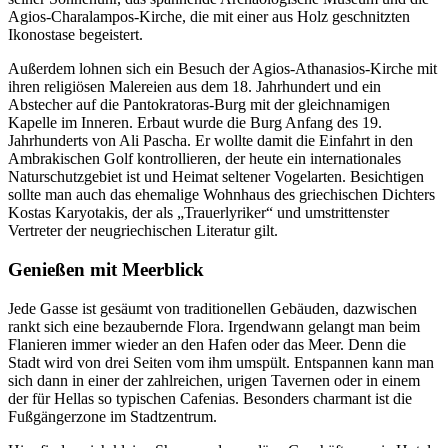
Agios-Charalampos-Kirche, die mit einer aus Holz geschnitzten
Ikonostase begeistert.
Außerdem lohnen sich ein Besuch der Agios-Athanasios-Kirche mit
ihren religiösen Malereien aus dem 18. Jahrhundert und ein
Abstecher auf die Pantokratoras-Burg mit der gleichnamigen
Kapelle im Inneren. Erbaut wurde die Burg Anfang des 19.
Jahrhunderts von Ali Pascha. Er wollte damit die Einfahrt in den
Ambrakischen Golf kontrollieren, der heute ein internationales
Naturschutzgebiet ist und Heimat seltener Vogelarten. Besichtigen
sollte man auch das ehemalige Wohnhaus des griechischen Dichters
Kostas Karyotakis, der als „Trauerlyriker“ und umstrittenster
Vertreter der neugriechischen Literatur gilt.
Genießen mit Meerblick
Jede Gasse ist gesäumt von traditionellen Gebäuden, dazwischen
rankt sich eine bezaubernde Flora. Irgendwann gelangt man beim
Flanieren immer wieder an den Hafen oder das Meer. Denn die
Stadt wird von drei Seiten vom ihm umspült. Entspannen kann man
sich dann in einer der zahlreichen, urigen Tavernen oder in einem
der für Hellas so typischen Cafenias. Besonders charmant ist die
Fußgängerzone im Stadtzentrum.