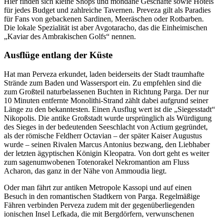
Hier finden sich kleine Shops und mondäne Geschäfte sowie Hotels
für jedes Budget und zahlreiche Tavernen. Preveza gilt als Paradies
für Fans von gebackenen Sardinen, Meeräschen oder Rotbarben.
Die lokale Spezialität ist aber Avgotaracho, das die Einheimischen
„Kaviar des Ambrakischen Golfs“ nennen.
Ausflüge entlang der Küste
Hat man Perveza erkundet, laden beiderseits der Stadt traumhafte
Strände zum Baden und Wassersport ein. Zu empfehlen sind die
zum Großteil naturbelassenen Buchten in Richtung Parga. Der nur
10 Minuten entfernte Monolithi-Strand zählt dabei aufgrund seiner
Länge zu den bekanntesten. Einen Ausflug wert ist die „Siegesstadt“
Nikopolis. Die antike Großstadt wurde ursprünglich als Würdigung
des Sieges in der bedeutenden Seeschlacht von Actium gegründet,
als der römische Feldherr Octavian – der später Kaiser Augustus
wurde – seinen Rivalen Marcus Antonius bezwang, den Liebhaber
der letzten ägyptischen Königin Kleopatra. Von dort geht es weiter
zum sagenumwobenen Totenorakel Nekromantion am Fluss
Acharon, das ganz in der Nähe von Ammoudia liegt.
Oder man fährt zur antiken Metropole Kassopi und auf einen
Besuch in den romantischen Stadtkern von Parga. Regelmäßige
Fähren verbinden Perveza zudem mit der gegenüberliegenden
ionischen Insel Lefkada, die mit Bergdörfern, verwunschenen