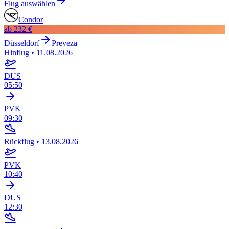
Flug auswählen
Condor
ab
232 €
Düsseldorf
Preveza
Hinflug
•
11.08.2026
DUS
05:50
PVK
09:30
Rückflug
•
13.08.2026
PVK
10:40
DUS
12:30