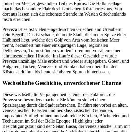
ionischen Meer zugewandten Teil des Epirus. Die Halbinsellage
macht das besondere Flair des historischen Küstenortes aus. Von
dort aus lassen sich die schönste Strände im Westen Griechenlands
rasch erreichen.
Preveza ist selbst vielen eingefleischten Griechenland Urlaubern
kein Begriff. Das ist schade, denn die Stadt, die an der Spitze einer
Halbinsel liegt, welche den Golf von Arta vom Ionischen Meer
trennt, bezaubert mit einer einzigartigen Lage, regionalen
Delikatessen, Traumstränden vor den Toren und vor allem einer
jahrtausendealten Historie. Im Laufe dieser Geschichte wurde
Preveza unzählige Male erobert und wieder aufgegeben. Goten, und
Bulgaren, Türken, Venezier und Franken haben überall in der
Küstenstadt ihre, bis heute sichtbaren Spuren hinterlassen.
Wechselhafte Geschichte, unverdorbener Charme
Diese wechselhafte Vergangenheit ist einer der Faktoren, die
Preveza so besonders machen. Sie können sie bei einem
Spaziergang durch die Stadt erforschen. Er führt sie vorbei an alten,
venezianischen Palästen und neoklassizistischen Gebäuden,
imposanten Springbrunnen und zahlreiche Kirchen, Büchereien und
Teehäusern im Stil der Belle Epoque. Highlights jeder
Besichtigungstour sind der Seitan Basar, der venezianische Turm mit
seiner Sonnenuhr, das spannende Archäologische Museum und die