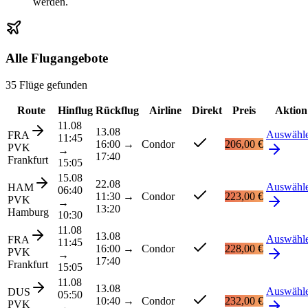
werden.
Alle Flugangebote
35 Flüge gefunden
Route
Hinflug
Rückflug
Airline
Direkt
Preis
Aktion
11.08
13.08
Auswähl
FRA
11:45
16:00
→
Condor
206,00 €
PVK
→
17:40
Frankfurt
15:05
15.08
22.08
Auswähl
HAM
06:40
11:30
→
Condor
223,00 €
PVK
→
13:20
Hamburg
10:30
11.08
13.08
Auswähl
FRA
11:45
16:00
→
Condor
228,00 €
PVK
→
17:40
Frankfurt
15:05
11.08
13.08
Auswähl
DUS
05:50
10:40
→
Condor
232,00 €
PVK
→