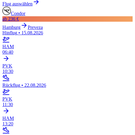
Flug auswählen
Condor
ab
236 €
Hamburg
Preveza
Hinflug
•
15.08.2026
HAM
06:40
PVK
10:30
Rückflug
•
22.08.2026
PVK
11:30
HAM
13:20