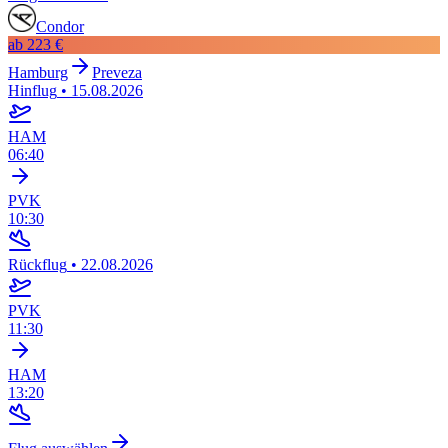
Condor
ab
223 €
Hamburg
Preveza
Hinflug
•
15.08.2026
HAM
06:40
PVK
10:30
Rückflug
•
22.08.2026
PVK
11:30
HAM
13:20