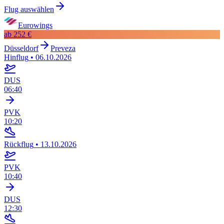
Flug auswählen
Eurowings
ab
252 €
Düsseldorf
Preveza
Hinflug
•
06.10.2026
DUS
06:40
PVK
10:20
Rückflug
•
13.10.2026
PVK
10:40
DUS
12:30