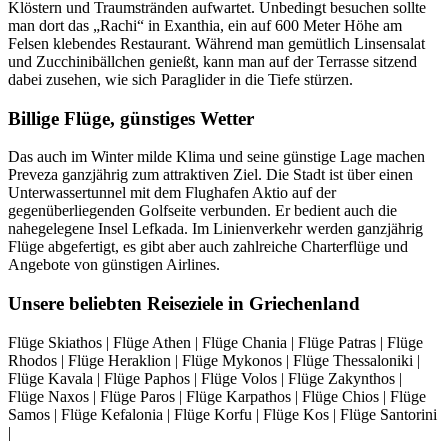
Klöstern und Traumstränden aufwartet. Unbedingt besuchen sollte
man dort das „Rachi“ in Exanthia, ein auf 600 Meter Höhe am
Felsen klebendes Restaurant. Während man gemütlich Linsensalat
und Zucchinibällchen genießt, kann man auf der Terrasse sitzend
dabei zusehen, wie sich Paraglider in die Tiefe stürzen.
Billige Flüge, günstiges Wetter
Das auch im Winter milde Klima und seine günstige Lage machen
Preveza ganzjährig zum attraktiven Ziel. Die Stadt ist über einen
Unterwassertunnel mit dem Flughafen Aktio auf der
gegenüberliegenden Golfseite verbunden. Er bedient auch die
nahegelegene Insel Lefkada. Im Linienverkehr werden ganzjährig
Flüge abgefertigt, es gibt aber auch zahlreiche Charterflüge und
Angebote von günstigen Airlines.
Unsere beliebten Reiseziele in Griechenland
Flüge Skiathos | Flüge Athen | Flüge Chania | Flüge Patras | Flüge
Rhodos | Flüge Heraklion | Flüge Mykonos | Flüge Thessaloniki |
Flüge Kavala | Flüge Paphos | Flüge Volos | Flüge Zakynthos |
Flüge Naxos | Flüge Paros | Flüge Karpathos | Flüge Chios | Flüge
Samos | Flüge Kefalonia | Flüge Korfu | Flüge Kos | Flüge Santorini
|