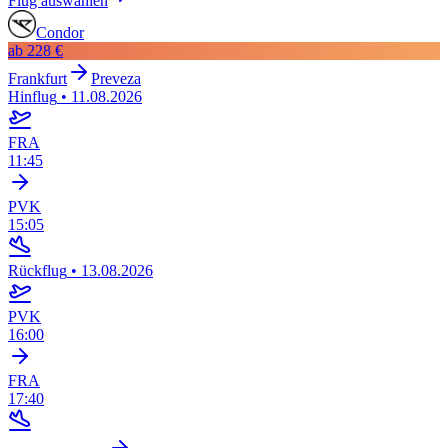
Flug auswählen
Condor
ab
228 €
Frankfurt
Preveza
Hinflug
•
11.08.2026
FRA
11:45
PVK
15:05
Rückflug
•
13.08.2026
PVK
16:00
FRA
17:40