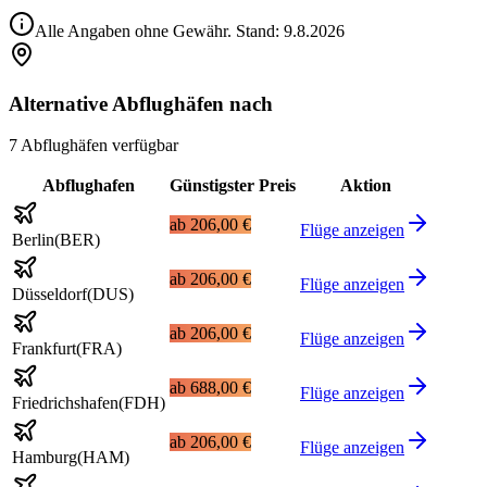
Alle Angaben ohne Gewähr. Stand:
9.8.2026
Alternative Abflughäfen nach
7 Abflughäfen verfügbar
Abflughafen
Günstigster Preis
Aktion
ab
206,00 €
Flüge anzeigen
Berlin
(
BER
)
ab
206,00 €
Flüge anzeigen
Düsseldorf
(
DUS
)
ab
206,00 €
Flüge anzeigen
Frankfurt
(
FRA
)
ab
688,00 €
Flüge anzeigen
Friedrichshafen
(
FDH
)
ab
206,00 €
Flüge anzeigen
Hamburg
(
HAM
)