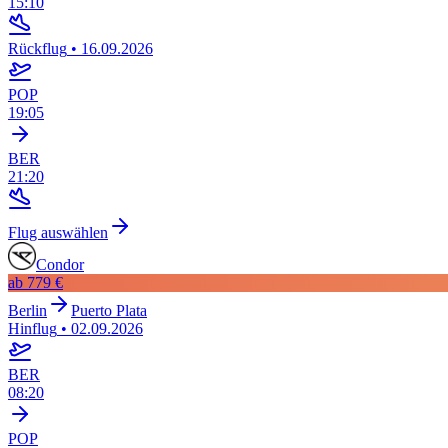
15:10
Rückflug
•
16.09.2026
POP
19:05
BER
21:20
Flug auswählen
Condor
ab
779 €
Berlin
Puerto Plata
Hinflug
•
02.09.2026
BER
08:20
POP