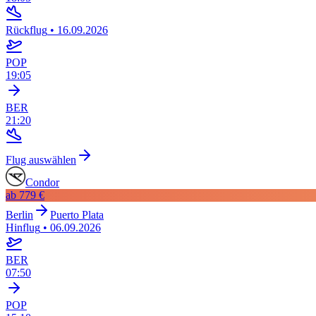
Rückflug
•
16.09.2026
POP
19:05
BER
21:20
Flug auswählen
Condor
ab
779 €
Berlin
Puerto Plata
Hinflug
•
06.09.2026
BER
07:50
POP