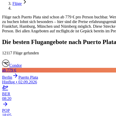
Flüge
Flüge nach Puerto Plata sind schon ab 779 € pro Person buchbar. Wer 
zu buchen lohnt sich besonders – hier sind die Preise erfahrungsgemä
Frankfurt, Hamburg, München und Nürnberg möglich. Diese Strecke ist 
Person. Bei allen Angeboten auf mcflight.de ist Gepäck bereits im Pre
Die besten Flugangebote nach Puerto Plata
12117 Flüge gefunden
Condor
ab
779 €
Berlin
Puerto Plata
Hinflug
•
02.09.2026
BER
08:20
POP
18:05