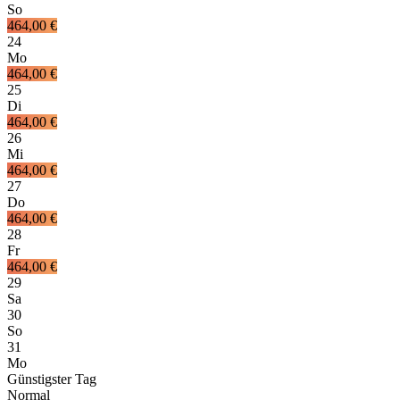
So
464,00 €
24
Mo
464,00 €
25
Di
464,00 €
26
Mi
464,00 €
27
Do
464,00 €
28
Fr
464,00 €
29
Sa
30
So
31
Mo
Günstigster Tag
Normal