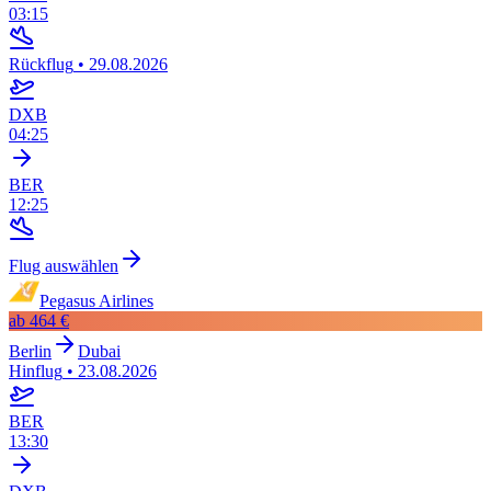
03:15
Rückflug
•
29.08.2026
DXB
04:25
BER
12:25
Flug auswählen
Pegasus Airlines
ab
464 €
Berlin
Dubai
Hinflug
•
23.08.2026
BER
13:30