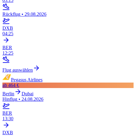
03:15
Rückflug
•
29.08.2026
DXB
04:25
BER
12:25
Flug auswählen
Pegasus Airlines
ab
464 €
Berlin
Dubai
Hinflug
•
24.08.2026
BER
13:30
DXB