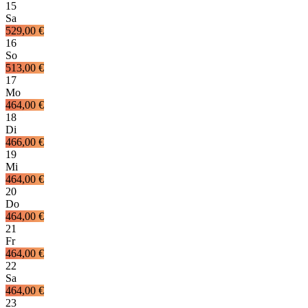
15
Sa
529,00 €
16
So
513,00 €
17
Mo
464,00 €
18
Di
466,00 €
19
Mi
464,00 €
20
Do
464,00 €
21
Fr
464,00 €
22
Sa
464,00 €
23