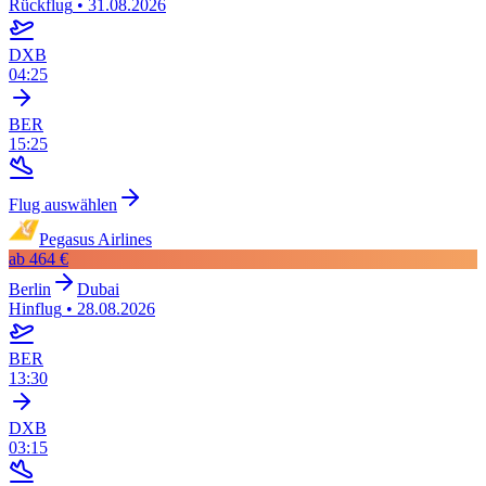
Rückflug
•
31.08.2026
DXB
04:25
BER
15:25
Flug auswählen
Pegasus Airlines
ab
464 €
Berlin
Dubai
Hinflug
•
28.08.2026
BER
13:30
DXB
03:15