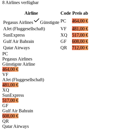
8
Airlines
verfügbar
Airline
Code
Preis ab
PC
464,00 €
Pegasus Airlines
Günstigste
AJet (Fluggesellschaft)
VF
481,00 €
SunExpress
XQ
517,00 €
Gulf Air Bahrain
GF
608,00 €
Qatar Airways
QR
712,00 €
PC
Pegasus Airlines
Günstigste Airline
464,00 €
VF
AJet (Fluggesellschaft)
481,00 €
XQ
SunExpress
517,00 €
GF
Gulf Air Bahrain
608,00 €
QR
Qatar Airways