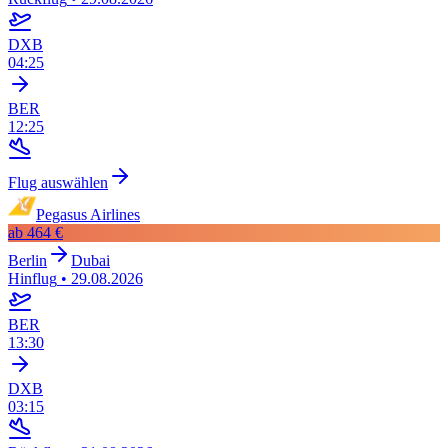
DXB
04:25
BER
12:25
Flug auswählen
Pegasus Airlines
ab
464 €
Berlin
Dubai
Hinflug
•
29.08.2026
BER
13:30
DXB
03:15