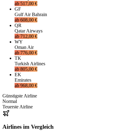
ab
517,00 €
GF
Gulf Air Bahrain
ab
608,00 €
QR
Qatar Airways
ab
712,00 €
WY
Oman Air
ab
776,00 €
TK
Turkish Airlines
ab
805,00 €
EK
Emirates
ab
968,00 €
Günstigste Airline
Normal
Teuerste Airline
Airlines im Vergleich