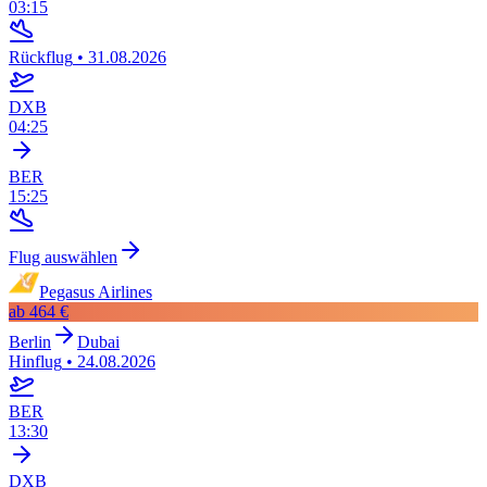
03:15
Rückflug
•
31.08.2026
DXB
04:25
BER
15:25
Flug auswählen
Pegasus Airlines
ab
464 €
Berlin
Dubai
Hinflug
•
24.08.2026
BER
13:30
DXB