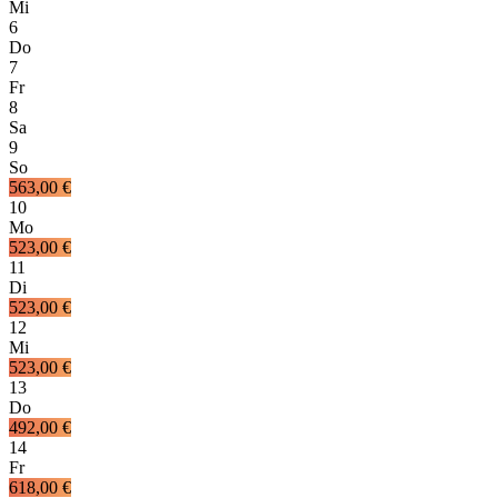
Mi
6
Do
7
Fr
8
Sa
9
So
563,00 €
10
Mo
523,00 €
11
Di
523,00 €
12
Mi
523,00 €
13
Do
492,00 €
14
Fr
618,00 €