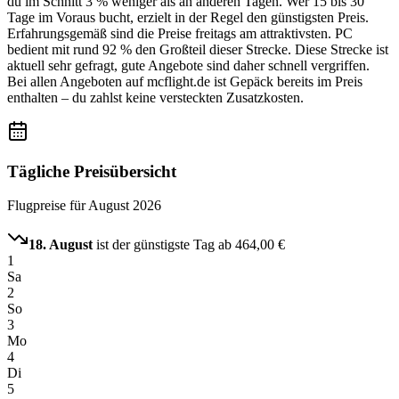
du im Schnitt 3 % weniger als an anderen Tagen. Wer 15 bis 30
Tage im Voraus bucht, erzielt in der Regel den günstigsten Preis.
Erfahrungsgemäß sind die Preise freitags am attraktivsten. PC
bedient mit rund 92 % den Großteil dieser Strecke. Diese Strecke ist
aktuell sehr gefragt, gute Angebote sind daher schnell vergriffen.
Bei allen Angeboten auf mcflight.de ist Gepäck bereits im Preis
enthalten – du zahlst keine versteckten Zusatzkosten.
Tägliche Preisübersicht
Flugpreise für
August 2026
18. August
ist der günstigste Tag ab
464,00 €
1
Sa
2
So
3
Mo
4
Di
5