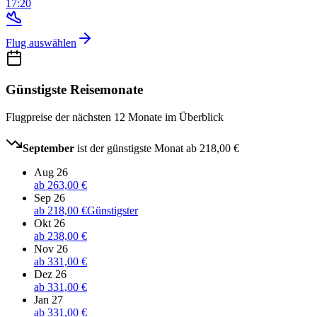
17:20
Flug auswählen
Günstigste Reisemonate
Flugpreise der nächsten 12 Monate im Überblick
September
ist der günstigste Monat ab
218,00 €
Aug 26
ab
263,00 €
Sep 26
ab
218,00 €
Günstigster
Okt 26
ab
238,00 €
Nov 26
ab
331,00 €
Dez 26
ab
331,00 €
Jan 27
ab
331,00 €