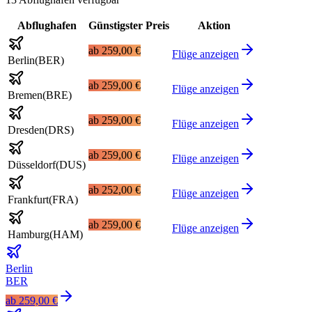
Abflughafen
Günstigster Preis
Aktion
ab
259,00 €
Flüge anzeigen
Berlin
(
BER
)
ab
259,00 €
Flüge anzeigen
Bremen
(
BRE
)
ab
259,00 €
Flüge anzeigen
Dresden
(
DRS
)
ab
259,00 €
Flüge anzeigen
Düsseldorf
(
DUS
)
ab
252,00 €
Flüge anzeigen
Frankfurt
(
FRA
)
ab
259,00 €
Flüge anzeigen
Hamburg
(
HAM
)
Berlin
BER
ab
259,00 €