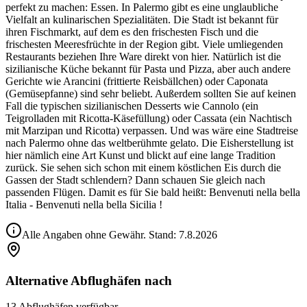
perfekt zu machen: Essen. In Palermo gibt es eine unglaubliche
Vielfalt an kulinarischen Spezialitäten. Die Stadt ist bekannt für
ihren Fischmarkt, auf dem es den frischesten Fisch und die
frischesten Meeresfrüchte in der Region gibt. Viele umliegenden
Restaurants beziehen Ihre Ware direkt von hier. Natürlich ist die
sizilianische Küche bekannt für Pasta und Pizza, aber auch andere
Gerichte wie Arancini (frittierte Reisbällchen) oder Caponata
(Gemüsepfanne) sind sehr beliebt. Außerdem sollten Sie auf keinen
Fall die typischen sizilianischen Desserts wie Cannolo (ein
Teigrolladen mit Ricotta-Käsefüllung) oder Cassata (ein Nachtisch
mit Marzipan und Ricotta) verpassen. Und was wäre eine Stadtreise
nach Palermo ohne das weltberühmte gelato. Die Eisherstellung ist
hier nämlich eine Art Kunst und blickt auf eine lange Tradition
zurück. Sie sehen sich schon mit einem köstlichen Eis durch die
Gassen der Stadt schlendern? Dann schauen Sie gleich nach
passenden Flügen. Damit es für Sie bald heißt: Benvenuti nella bella
Italia - Benvenuti nella bella Sicilia !
Alle Angaben ohne Gewähr. Stand:
7.8.2026
Alternative Abflughäfen nach
13 Abflughäfen verfügbar