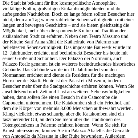
Die Stadt ist bekannt für ihre kosmopolitische Atmosphäre,
vielfältige Kultur, großartigen Einkaufsmöglichkeiten und ihr
aufregendes Nachtleben. Doch zu lange feiern sollten Besucher hier
nicht, denn am Tag warten zahlreiche Sehenswürdigkeiten mit einer
langen und bewegten Geschichte – und sie bieten gleichzeitig die
Möglichkeit, mehr über die spannende Kultur und Tradition der
sizilianischen Stadt zu erfahren. Neben dem Teatro Massimo und
der Kirche Sant’Anna zählt die Kathedrale von Palermo zur
beliebtesten Sehenswürdigkeit. Das imposante Bauwerk wurde im
12. Jahrhundert errichtet und beeindruckt Besucher bis heute mit
seiner Größe und Schönheit. Der Palazzo dei Normanni, auch
Palazzo Reale genannt, ist ein weiteres beeindruckendes historisches
Gebäude. Das Gebäude wurde im 11. Jahrhundert von den
Normannen errichtet und diente als Residenz für die mächtigen
Herrscher der Stadt. Heute ist der Palast ein Museum, in dem
Besucher mehr über die Stadtgeschichte erfahren können. Wenn Sie
anschließend noch Zeit und Lust an weiteren Sehenswürdigkeiten
haben, dann sollten Sie einen Besuch in die Catacombe die
Cappuccini unternehmen. Die Katakomben sind ein Friedhof, auf
dem die Körper von mehr als 8.000 Menschen aufbewahrt werden.
Klingt vielleicht etwas schaurig, aber die Katakomben sind ein
faszinierender Ort, an dem Sie mehr über die Traditionen des
Totengedenkens in Palermo erfahren können. Wenn Sie sich für
Kunst interessieren, können Sie im Palazzo Abatellis die Gemälde
von Antonello da Messina in aller Ruhe bewundern. Außerdem