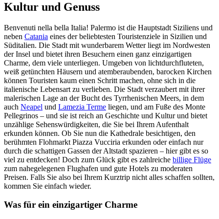
Kultur und Genuss
Benvenuti nella bella Italia! Palermo ist die Hauptstadt Siziliens und
neben
Catania
eines der beliebtesten Touristenziele in Sizilien und
Süditalien. Die Stadt mit wunderbarem Wetter liegt im Nordwesten
der Insel und bietet ihren Besuchern einen ganz einzigartigen
Charme, dem viele unterliegen. Umgeben von lichtdurchfluteten,
weiß getünchten Häusern und atemberaubenden, barocken Kirchen
können Touristen kaum einen Schritt machen, ohne sich in die
italienische Lebensart zu verlieben. Die Stadt verzaubert mit ihrer
malerischen Lage an der Bucht des Tyrrhenischen Meers, in dem
auch
Neapel
und
Lamezia Terme
liegen, und am Fuße des Monte
Pellegrinos – und sie ist reich an Geschichte und Kultur und bietet
unzählige Sehenswürdigkeiten, die Sie bei Ihrem Aufenthalt
erkunden können. Ob Sie nun die Kathedrale besichtigen, den
berühmten Flohmarkt Piazza Vucciria erkunden oder einfach nur
durch die schattigen Gassen der Altstadt spazieren – hier gibt es so
viel zu entdecken! Doch zum Glück gibt es zahlreiche
billige Flüge
zum nahegelegenen Flughafen und gute Hotels zu moderaten
Preisen. Falls Sie also bei Ihrem Kurztrip nicht alles schaffen sollten,
kommen Sie einfach wieder.
Was für ein einzigartiger Charme