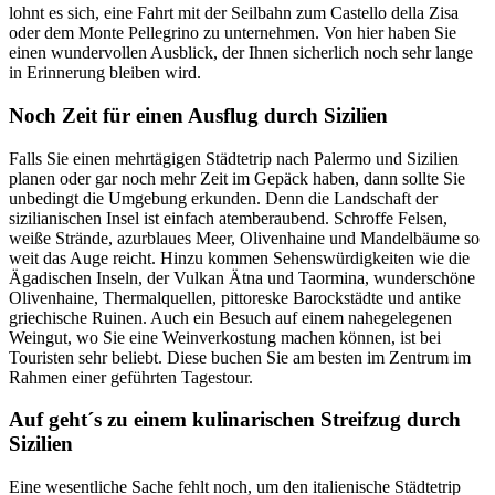
lohnt es sich, eine Fahrt mit der Seilbahn zum Castello della Zisa
oder dem Monte Pellegrino zu unternehmen. Von hier haben Sie
einen wundervollen Ausblick, der Ihnen sicherlich noch sehr lange
in Erinnerung bleiben wird.
Noch Zeit für einen Ausflug durch Sizilien
Falls Sie einen mehrtägigen Städtetrip nach Palermo und Sizilien
planen oder gar noch mehr Zeit im Gepäck haben, dann sollte Sie
unbedingt die Umgebung erkunden. Denn die Landschaft der
sizilianischen Insel ist einfach atemberaubend. Schroffe Felsen,
weiße Strände, azurblaues Meer, Olivenhaine und Mandelbäume so
weit das Auge reicht. Hinzu kommen Sehenswürdigkeiten wie die
Ägadischen Inseln, der Vulkan Ätna und Taormina, wunderschöne
Olivenhaine, Thermalquellen, pittoreske Barockstädte und antike
griechische Ruinen. Auch ein Besuch auf einem nahegelegenen
Weingut, wo Sie eine Weinverkostung machen können, ist bei
Touristen sehr beliebt. Diese buchen Sie am besten im Zentrum im
Rahmen einer geführten Tagestour.
Auf geht´s zu einem kulinarischen Streifzug durch
Sizilien
Eine wesentliche Sache fehlt noch, um den italienische Städtetrip