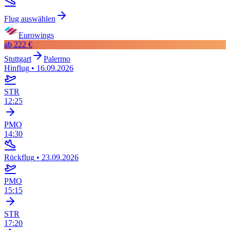
Flug auswählen
Eurowings
ab
222 €
Stuttgart
Palermo
Hinflug
•
16.09.2026
STR
12:25
PMO
14:30
Rückflug
•
23.09.2026
PMO
15:15
STR
17:20