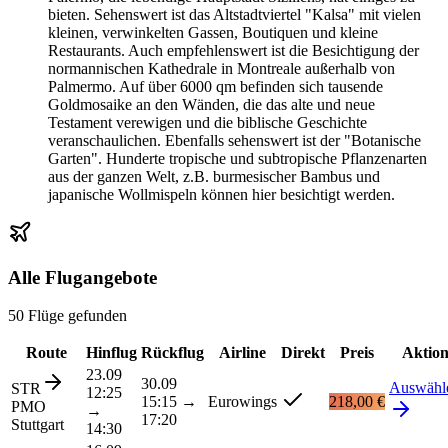
bieten. Sehenswert ist das Altstadtviertel "Kalsa" mit vielen
kleinen, verwinkelten Gassen, Boutiquen und kleine
Restaurants. Auch empfehlenswert ist die Besichtigung der
normannischen Kathedrale in Montreale außerhalb von
Palmermo. Auf über 6000 qm befinden sich tausende
Goldmosaike an den Wänden, die das alte und neue
Testament verewigen und die biblische Geschichte
veranschaulichen. Ebenfalls sehenswert ist der "Botanische
Garten". Hunderte tropische und subtropische Pflanzenarten
aus der ganzen Welt, z.B. burmesischer Bambus und
japanische Wollmispeln können hier besichtigt werden.
Alle Flugangebote
50 Flüge gefunden
Route
Hinflug
Rückflug
Airline
Direkt
Preis
Aktio
23.09
30.09
Auswähl
STR
12:25
15:15
→
Eurowings
218,00 €
PMO
→
17:20
Stuttgart
14:30