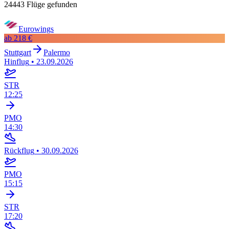
24443 Flüge gefunden
Eurowings
ab
218 €
Stuttgart
Palermo
Hinflug
•
23.09.2026
STR
12:25
PMO
14:30
Rückflug
•
30.09.2026
PMO
15:15
STR
17:20