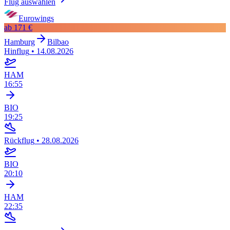
Flug auswählen
Eurowings
ab
171 €
Hamburg
Bilbao
Hinflug
•
14.08.2026
HAM
16:55
BIO
19:25
Rückflug
•
28.08.2026
BIO
20:10
HAM
22:35