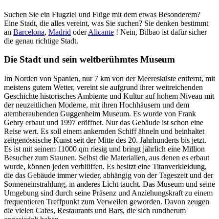
Suchen Sie ein Flugziel und Flüge mit dem etwas Besonderem?
Eine Stadt, die alles vereint, was Sie suchen? Sie denken bestimmt
an
Barcelona
,
Madrid
oder
Alicante
! Nein, Bilbao ist dafür sicher
die genau richtige Stadt.
Die Stadt und sein weltberühmtes Museum
Im Norden von Spanien, nur 7 km von der Meeresküste entfernt, mit
meistens gutem Wetter, vereint sie aufgrund ihrer weitreichenden
Geschichte historisches Ambiente und Kultur auf hohem Niveau mit
der neuzeitlichen Moderne, mit ihren Hochhäusern und dem
atemberaubenden Guggenheim Museum. Es wurde von Frank
Gehry erbaut und 1997 eröffnet. Nur das Gebäude ist schon eine
Reise wert. Es soll einem ankernden Schiff ähneln und beinhaltet
zeitgenössische Kunst seit der Mitte des 20. Jahrhunderts bis jetzt.
Es ist mit seinem 11000 qm riesig und bringt jährlich eine Million
Besucher zum Staunen. Selbst die Materialien, aus denen es erbaut
wurde, können jeden verblüffen. Es besitzt eine Titanverkleidung,
die das Gebäude immer wieder, abhängig von der Tageszeit und der
Sonneneinstrahlung, in anderes Licht taucht. Das Museum und seine
Umgebung sind durch seine Präsenz und Anziehungskraft zu einem
frequentieren Treffpunkt zum Verweilen geworden. Davon zeugen
die vielen Cafes, Restaurants und Bars, die sich rundherum