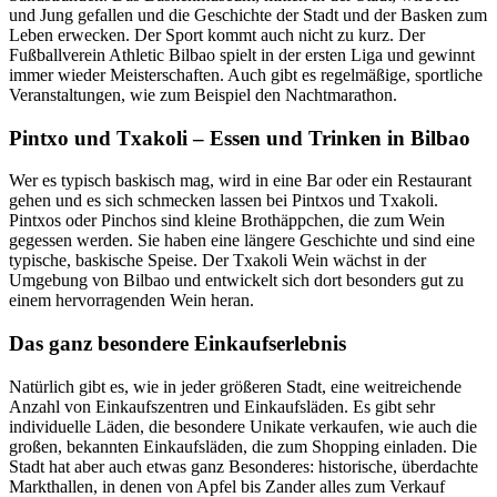
und Jung gefallen und die Geschichte der Stadt und der Basken zum
Leben erwecken. Der Sport kommt auch nicht zu kurz. Der
Fußballverein Athletic Bilbao spielt in der ersten Liga und gewinnt
immer wieder Meisterschaften. Auch gibt es regelmäßige, sportliche
Veranstaltungen, wie zum Beispiel den Nachtmarathon.
Pintxo und Txakoli – Essen und Trinken in Bilbao
Wer es typisch baskisch mag, wird in eine Bar oder ein Restaurant
gehen und es sich schmecken lassen bei Pintxos und Txakoli.
Pintxos oder Pinchos sind kleine Brothäppchen, die zum Wein
gegessen werden. Sie haben eine längere Geschichte und sind eine
typische, baskische Speise. Der Txakoli Wein wächst in der
Umgebung von Bilbao und entwickelt sich dort besonders gut zu
einem hervorragenden Wein heran.
Das ganz besondere Einkaufserlebnis
Natürlich gibt es, wie in jeder größeren Stadt, eine weitreichende
Anzahl von Einkaufszentren und Einkaufsläden. Es gibt sehr
individuelle Läden, die besondere Unikate verkaufen, wie auch die
großen, bekannten Einkaufsläden, die zum Shopping einladen. Die
Stadt hat aber auch etwas ganz Besonderes: historische, überdachte
Markthallen, in denen von Apfel bis Zander alles zum Verkauf