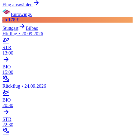
Flug auswählen
Eurowings
ab
178 €
Stuttgart
Bilbao
Hinflug
•
20.09.2026
STR
13:00
BIO
15:00
Rückflug
•
24.09.2026
BIO
20:30
STR
22:30