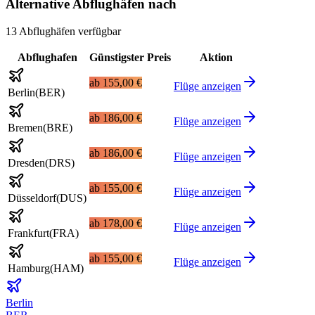
Alternative Abflughäfen nach
13 Abflughäfen verfügbar
Abflughafen
Günstigster Preis
Aktion
ab
155,00 €
Flüge anzeigen
Berlin
(
BER
)
ab
186,00 €
Flüge anzeigen
Bremen
(
BRE
)
ab
186,00 €
Flüge anzeigen
Dresden
(
DRS
)
ab
155,00 €
Flüge anzeigen
Düsseldorf
(
DUS
)
ab
178,00 €
Flüge anzeigen
Frankfurt
(
FRA
)
ab
155,00 €
Flüge anzeigen
Hamburg
(
HAM
)
Berlin