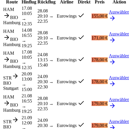
Route
Hinflug
Rückflug
Airline
Direkt
Preis
Aktion
17.08
HAM
28.08
Auswähle
10:05
20:10
→
Eurowings
155,00 €
BIO
→
22:35
Hamburg
12:35
14.08
HAM
28.08
Auswähle
16:55
20:10
→
Eurowings
171,00 €
BIO
→
22:35
Hamburg
19:25
17.08
HAM
24.08
Auswähle
10:05
13:15
→
Eurowings
178,00 €
BIO
→
15:40
Hamburg
12:35
20.09
24.09
Auswähle
STR
13:00
20:30
→
Eurowings
178,00 €
BIO
→
22:30
Stuttgart
15:00
21.08
HAM
28.08
Auswähle
16:55
20:10
→
Eurowings
179,00 €
BIO
→
22:35
Hamburg
19:25
21.09
24.09
Auswähle
STR
12:00
20:30
→
Eurowings
179,00 €
BIO
→