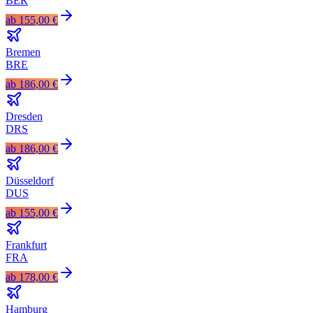
BER
ab
155,00 €
Bremen
BRE
ab
186,00 €
Dresden
DRS
ab
186,00 €
Düsseldorf
DUS
ab
155,00 €
Frankfurt
FRA
ab
178,00 €
Hamburg