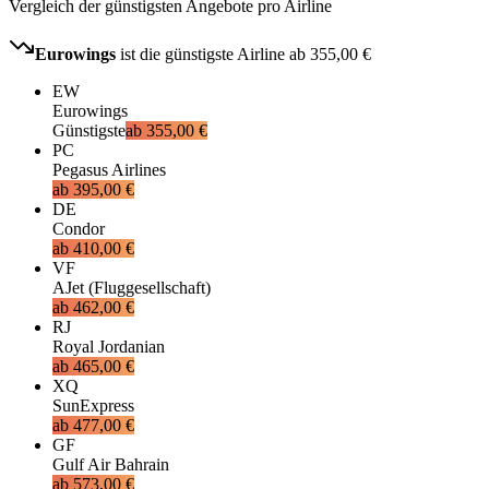
Vergleich der günstigsten Angebote pro Airline
Eurowings
ist die günstigste Airline ab
355,00 €
EW
Eurowings
Günstigste
ab
355,00 €
PC
Pegasus Airlines
ab
395,00 €
DE
Condor
ab
410,00 €
VF
AJet (Fluggesellschaft)
ab
462,00 €
RJ
Royal Jordanian
ab
465,00 €
XQ
SunExpress
ab
477,00 €
GF
Gulf Air Bahrain
ab
573,00 €