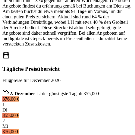
im Schnitt rund 13 % gegenüber anderen Wochentagen. Die besten
Angebote findest du erfahrungsgemäß bei Buchungen am Dienstag.
Am besten buchst du etwa mehr als 91 Tage im Voraus, um dir
einen guten Preis zu sichern. Aktuell sind rund 64 % der
Verbindungen Direktflüge, wobei LH mit etwa 40 % den Großteil
der Strecke bedient. Diese Strecke ist aktuell sehr gefragt, gute
Angebote sind daher schnell vergriffen. Bei allen Angeboten auf
mcflight.de ist Gepäck bereits im Preis enthalten – du zahlst keine
versteckten Zusatzkosten.
Tägliche Preisübersicht
Flugpreise für
Dezember 2026
2. Dezember
ist der günstigste Tag ab
355,00 €
376,00 €
1
Di
355,00 €
2
Mi
376,00 €