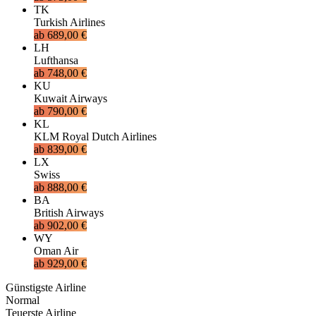
TK
Turkish Airlines
ab
689,00 €
LH
Lufthansa
ab
748,00 €
KU
Kuwait Airways
ab
790,00 €
KL
KLM Royal Dutch Airlines
ab
839,00 €
LX
Swiss
ab
888,00 €
BA
British Airways
ab
902,00 €
WY
Oman Air
ab
929,00 €
Günstigste Airline
Normal
Teuerste Airline