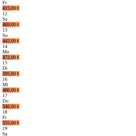
Fr
415,00 €
12
Sa
469,00 €
13
So
442,00 €
14
Mo
472,00 €
15
Di
395,00 €
16
Mi
486,00 €
17
Do
546,00 €
18
Fr
555,00 €
19
Sa