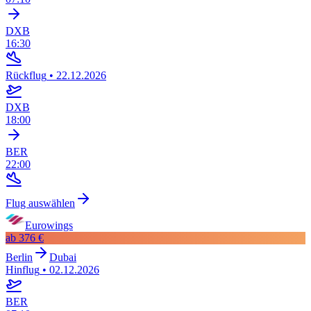
DXB
16:30
Rückflug
•
22.12.2026
DXB
18:00
BER
22:00
Flug auswählen
Eurowings
ab
376 €
Berlin
Dubai
Hinflug
•
02.12.2026
BER