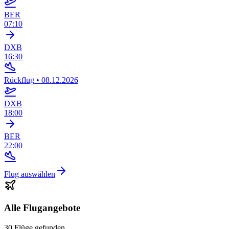
BER
07:10
DXB
16:30
Rückflug
•
08.12.2026
DXB
18:00
BER
22:00
Flug auswählen
Alle Flugangebote
30 Flüge gefunden