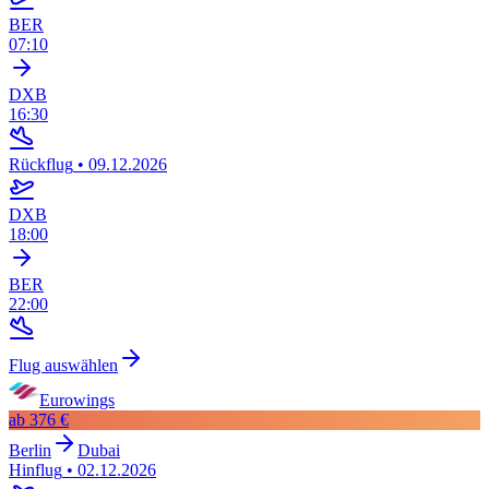
BER
07:10
DXB
16:30
Rückflug
•
09.12.2026
DXB
18:00
BER
22:00
Flug auswählen
Eurowings
ab
376 €
Berlin
Dubai
Hinflug
•
02.12.2026