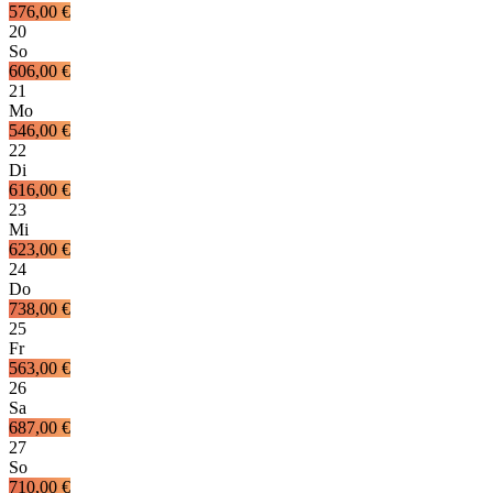
576,00 €
20
So
606,00 €
21
Mo
546,00 €
22
Di
616,00 €
23
Mi
623,00 €
24
Do
738,00 €
25
Fr
563,00 €
26
Sa
687,00 €
27
So
710,00 €