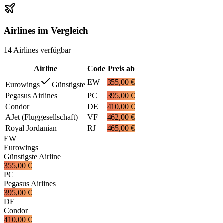
Airlines im Vergleich
14
Airlines
verfügbar
Airline
Code
Preis ab
EW
355,00 €
Eurowings
Günstigste
Pegasus Airlines
PC
395,00 €
Condor
DE
410,00 €
AJet (Fluggesellschaft)
VF
462,00 €
Royal Jordanian
RJ
465,00 €
EW
Eurowings
Günstigste Airline
355,00 €
PC
Pegasus Airlines
395,00 €
DE
Condor
410,00 €