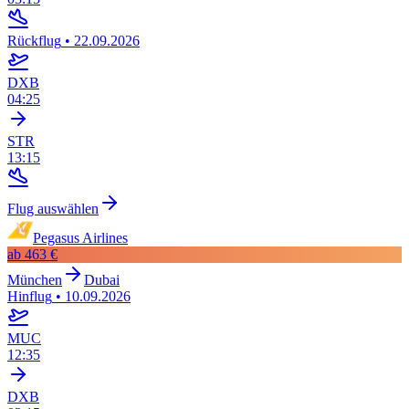
Rückflug
•
22.09.2026
DXB
04:25
STR
13:15
Flug auswählen
Pegasus Airlines
ab
463 €
München
Dubai
Hinflug
•
10.09.2026
MUC
12:35
DXB