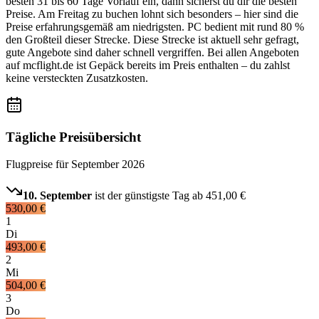
besten 31 bis 60 Tage Vorlauf ein, dann sicherst du dir die besten
Preise. Am Freitag zu buchen lohnt sich besonders – hier sind die
Preise erfahrungsgemäß am niedrigsten. PC bedient mit rund 80 %
den Großteil dieser Strecke. Diese Strecke ist aktuell sehr gefragt,
gute Angebote sind daher schnell vergriffen. Bei allen Angeboten
auf mcflight.de ist Gepäck bereits im Preis enthalten – du zahlst
keine versteckten Zusatzkosten.
Tägliche Preisübersicht
Flugpreise für
September 2026
10. September
ist der günstigste Tag ab
451,00 €
530,00 €
1
Di
493,00 €
2
Mi
504,00 €
3
Do