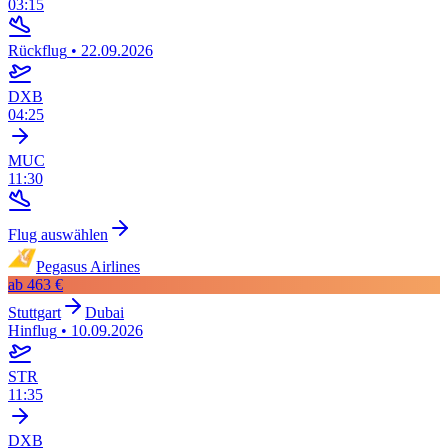
03:15
Rückflug
•
22.09.2026
DXB
04:25
MUC
11:30
Flug auswählen
Pegasus Airlines
ab
463 €
Stuttgart
Dubai
Hinflug
•
10.09.2026
STR
11:35
DXB