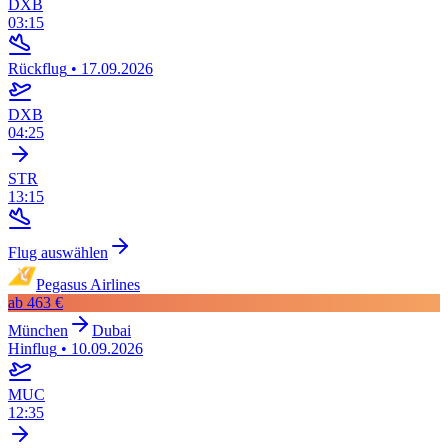
DXB
03:15
Rückflug
•
17.09.2026
DXB
04:25
STR
13:15
Flug auswählen
Pegasus Airlines
ab
463 €
München
Dubai
Hinflug
•
10.09.2026
MUC
12:35