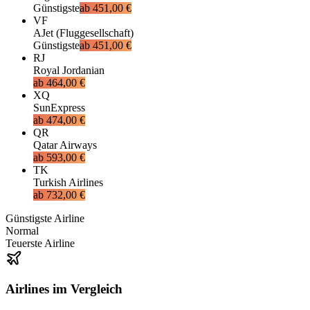
Günstigste
ab
451,00 €
VF
AJet (Fluggesellschaft)
Günstigste
ab
451,00 €
RJ
Royal Jordanian
ab
464,00 €
XQ
SunExpress
ab
474,00 €
QR
Qatar Airways
ab
593,00 €
TK
Turkish Airlines
ab
732,00 €
Günstigste Airline
Normal
Teuerste Airline
Airlines im Vergleich