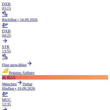
DXB
03:15
Rückflug
•
16.09.2026
DXB
04:25
STR
13:55
Flug auswählen
Pegasus Airlines
ab
463 €
München
Dubai
Hinflug
•
10.09.2026
MUC
12:35