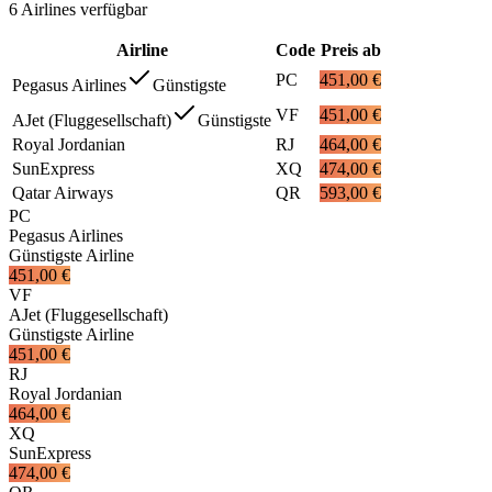
6
Airlines
verfügbar
Airline
Code
Preis ab
PC
451,00 €
Pegasus Airlines
Günstigste
VF
451,00 €
AJet (Fluggesellschaft)
Günstigste
Royal Jordanian
RJ
464,00 €
SunExpress
XQ
474,00 €
Qatar Airways
QR
593,00 €
PC
Pegasus Airlines
Günstigste Airline
451,00 €
VF
AJet (Fluggesellschaft)
Günstigste Airline
451,00 €
RJ
Royal Jordanian
464,00 €
XQ
SunExpress
474,00 €