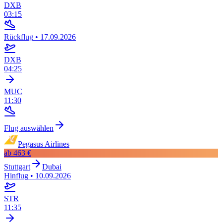
DXB
03:15
Rückflug
•
17.09.2026
DXB
04:25
MUC
11:30
Flug auswählen
Pegasus Airlines
ab
463 €
Stuttgart
Dubai
Hinflug
•
10.09.2026
STR
11:35