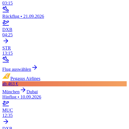
03:15
Rückflug
•
21.09.2026
DXB
04:25
STR
13:15
Flug auswählen
Pegasus Airlines
ab
463 €
München
Dubai
Hinflug
•
10.09.2026
MUC
12:35
DXB