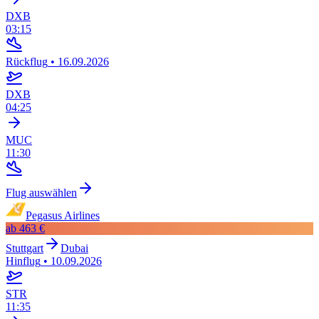
DXB
03:15
Rückflug
•
16.09.2026
DXB
04:25
MUC
11:30
Flug auswählen
Pegasus Airlines
ab
463 €
Stuttgart
Dubai
Hinflug
•
10.09.2026
STR
11:35