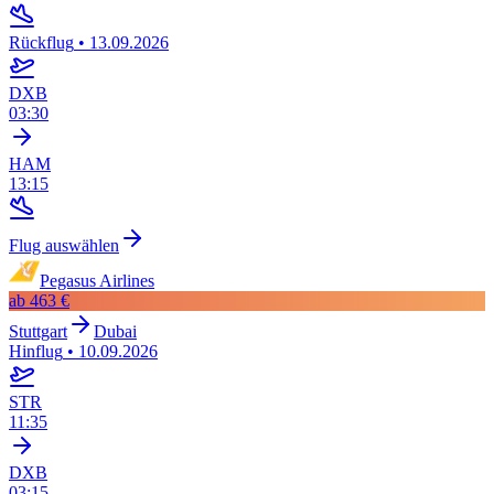
Rückflug
•
13.09.2026
DXB
03:30
HAM
13:15
Flug auswählen
Pegasus Airlines
ab
463 €
Stuttgart
Dubai
Hinflug
•
10.09.2026
STR
11:35
DXB
03:15