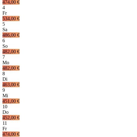
474,00 €
4
Fr
534,00 €
5
Sa
486,00 €
6
So
482,00 €
7
Mo
482,00 €
8
Di
463,00 €
9
Mi
451,00 €
10
Do
452,00 €
11
Fr
474,00 €