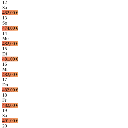
12
Sa
482,00 €
13
So
474,00 €
14
Mo
482,00 €
15
Di
481,00 €
16
Mi
482,00 €
17
Do
482,00 €
18
Fr
482,00 €
19
Sa
491,00 €
20