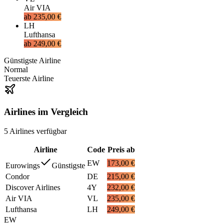
Air VIA
ab
235,00 €
LH
Lufthansa
ab
249,00 €
Günstigste Airline
Normal
Teuerste Airline
Airlines im Vergleich
5
Airlines
verfügbar
Airline
Code
Preis ab
EW
173,00 €
Eurowings
Günstigste
Condor
DE
215,00 €
Discover Airlines
4Y
232,00 €
Air VIA
VL
235,00 €
Lufthansa
LH
249,00 €
EW