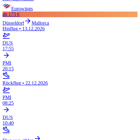
Eurowings
ab
173 €
Düsseldorf
Mallorca
Hinflug
•
13.12.2026
DUS
17:55
PMI
20:15
Rückflug
•
22.12.2026
PMI
08:25
DUS
10:40