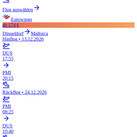
Flug auswählen
Eurowings
ab
174 €
Düsseldorf
Mallorca
Hinflug
•
13.12.2026
DUS
17:55
PMI
20:15
Rückflug
•
24.12.2026
PMI
08:25
DUS
10:40