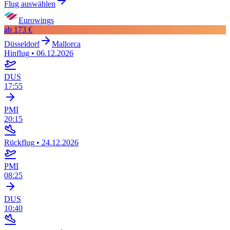
Flug auswählen
Eurowings
ab
173 €
Düsseldorf
Mallorca
Hinflug
•
06.12.2026
DUS
17:55
PMI
20:15
Rückflug
•
24.12.2026
PMI
08:25
DUS
10:40