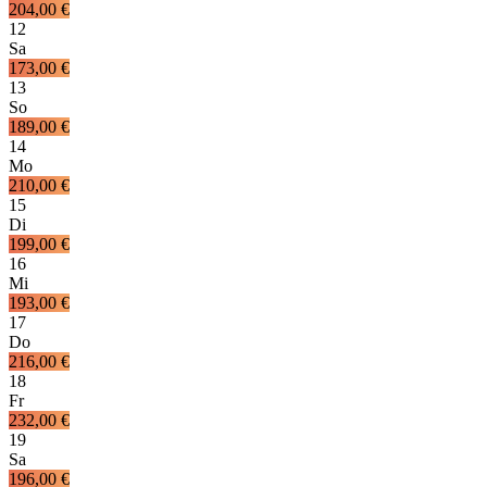
204,00 €
12
Sa
173,00 €
13
So
189,00 €
14
Mo
210,00 €
15
Di
199,00 €
16
Mi
193,00 €
17
Do
216,00 €
18
Fr
232,00 €
19
Sa
196,00 €