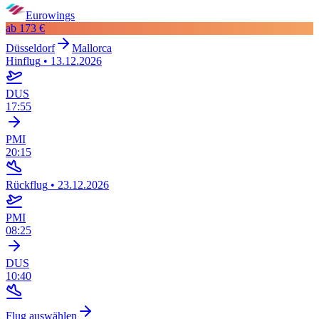
Eurowings
ab
173 €
Düsseldorf
Mallorca
Hinflug
•
13.12.2026
DUS
17:55
PMI
20:15
Rückflug
•
23.12.2026
PMI
08:25
DUS
10:40
Flug auswählen