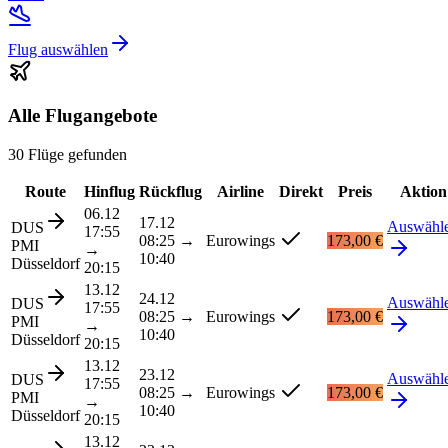
Flug auswählen
Alle Flugangebote
30 Flüge gefunden
Route
Hinflug
Rückflug
Airline
Direkt
Preis
Aktion
06.12
17.12
Auswähl
DUS
17:55
08:25
→
Eurowings
173,00 €
PMI
→
10:40
Düsseldorf
20:15
13.12
24.12
Auswähl
DUS
17:55
08:25
→
Eurowings
173,00 €
PMI
→
10:40
Düsseldorf
20:15
13.12
23.12
Auswähl
DUS
17:55
08:25
→
Eurowings
173,00 €
PMI
→
10:40
Düsseldorf
20:15
13.12