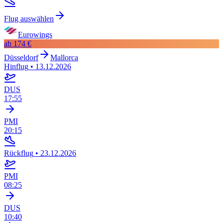
Flug auswählen
Eurowings
ab
174 €
Düsseldorf
Mallorca
Hinflug
•
13.12.2026
DUS
17:55
PMI
20:15
Rückflug
•
23.12.2026
PMI
08:25
DUS
10:40