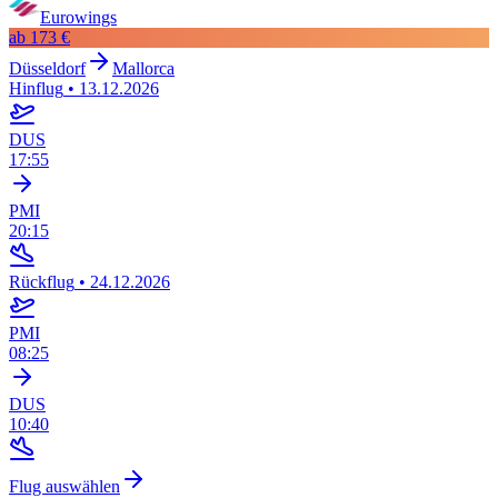
Eurowings
ab
173 €
Düsseldorf
Mallorca
Hinflug
•
13.12.2026
DUS
17:55
PMI
20:15
Rückflug
•
24.12.2026
PMI
08:25
DUS
10:40
Flug auswählen