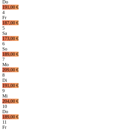
Do
191,00 €
4
Fr
187,00 €
5
Sa
173,00 €
6
So
189,00 €
7
Mo
209,00 €
8
Di
191,00 €
9
Mi
204,00 €
10
Do
189,00 €
11
Fr