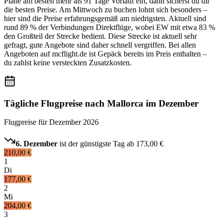
Plane am besten mehr als 91 Tage Vorlauf ein, dann sicherst du dir
die besten Preise. Am Mittwoch zu buchen lohnt sich besonders –
hier sind die Preise erfahrungsgemäß am niedrigsten. Aktuell sind
rund 89 % der Verbindungen Direktflüge, wobei EW mit etwa 83 %
den Großteil der Strecke bedient. Diese Strecke ist aktuell sehr
gefragt, gute Angebote sind daher schnell vergriffen. Bei allen
Angeboten auf mcflight.de ist Gepäck bereits im Preis enthalten –
du zahlst keine versteckten Zusatzkosten.
Tägliche Flugpreise nach Mallorca im Dezember
Flugpreise für
Dezember 2026
6. Dezember
ist der günstigste Tag ab
173,00 €
210,00 €
1
Di
177,00 €
2
Mi
204,00 €
3