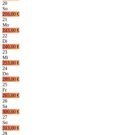
20
So
216,00 €
21
Mo
243,00 €
22
Di
240,00 €
23
Mi
253,00 €
24
Do
289,00 €
25
Fr
265,00 €
26
Sa
300,00 €
27
So
313,00 €
28