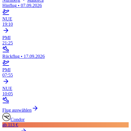
Nürnberg
Mallorca
Hinflug
•
07.09.2026
NUE
19:10
PMI
21:25
Rückflug
•
17.09.2026
PMI
07:55
NUE
10:05
Flug auswählen
Condor
ab
113 €