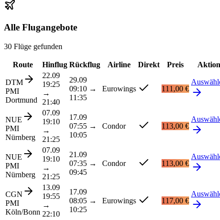
Alle Flugangebote
30 Flüge gefunden
Route
Hinflug
Rückflug
Airline
Direkt
Preis
Aktio
22.09
29.09
Auswähl
DTM
19:25
09:10
→
Eurowings
111,00 €
PMI
→
11:35
Dortmund
21:40
07.09
17.09
Auswähl
NUE
19:10
07:55
→
Condor
113,00 €
PMI
→
10:05
Nürnberg
21:25
07.09
21.09
Auswähl
NUE
19:10
07:35
→
Condor
113,00 €
PMI
→
09:45
Nürnberg
21:25
13.09
17.09
Auswähl
CGN
19:55
08:05
→
Eurowings
117,00 €
PMI
→
10:25
Köln/Bonn
22:10