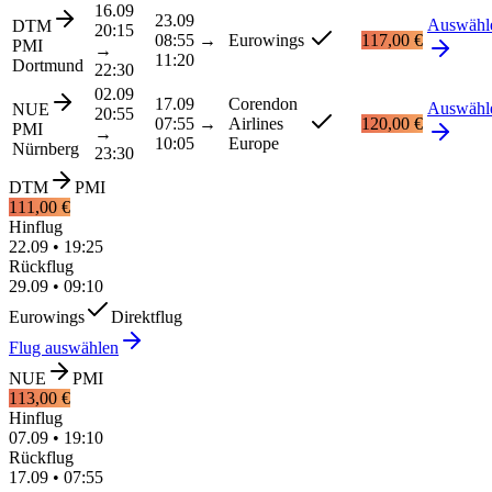
16.09
23.09
Auswähl
DTM
20:15
08:55
→
Eurowings
117,00 €
PMI
→
11:20
Dortmund
22:30
02.09
17.09
Corendon
Auswähl
NUE
20:55
07:55
→
Airlines
120,00 €
PMI
→
10:05
Europe
Nürnberg
23:30
DTM
PMI
111,00 €
Hinflug
22.09
•
19:25
Rückflug
29.09
•
09:10
Eurowings
Direktflug
Flug auswählen
NUE
PMI
113,00 €
Hinflug
07.09
•
19:10
Rückflug
17.09
•
07:55