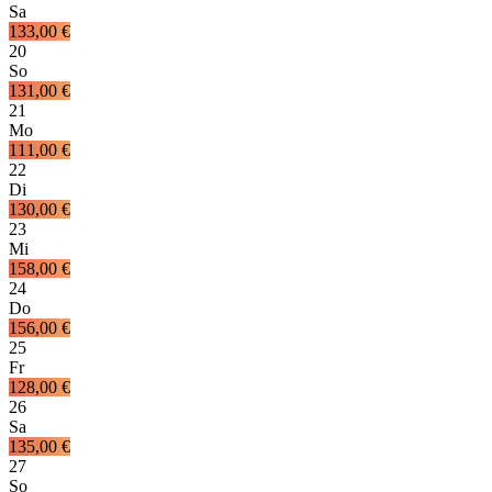
Sa
133,00 €
20
So
131,00 €
21
Mo
111,00 €
22
Di
130,00 €
23
Mi
158,00 €
24
Do
156,00 €
25
Fr
128,00 €
26
Sa
135,00 €
27
So