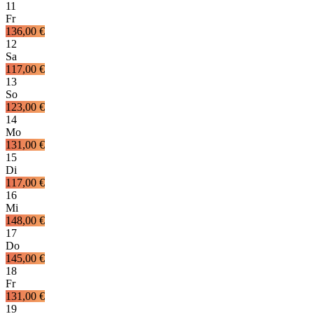
11
Fr
136,00 €
12
Sa
117,00 €
13
So
123,00 €
14
Mo
131,00 €
15
Di
117,00 €
16
Mi
148,00 €
17
Do
145,00 €
18
Fr
131,00 €
19