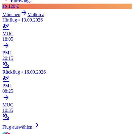
Eurowings
ab
120 €
München
Mallorca
Hinflug
•
13.09.2026
MUC
18:05
PMI
20:15
Rückflug
•
16.09.2026
PMI
08:25
MUC
10:35
Flug auswählen