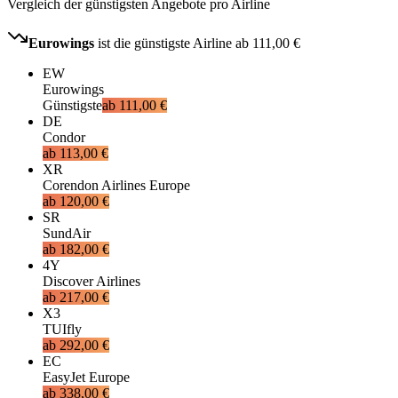
Vergleich der günstigsten Angebote pro Airline
Eurowings
ist die günstigste Airline ab
111,00 €
EW
Eurowings
Günstigste
ab
111,00 €
DE
Condor
ab
113,00 €
XR
Corendon Airlines Europe
ab
120,00 €
SR
SundAir
ab
182,00 €
4Y
Discover Airlines
ab
217,00 €
X3
TUIfly
ab
292,00 €
EC
EasyJet Europe
ab
338,00 €