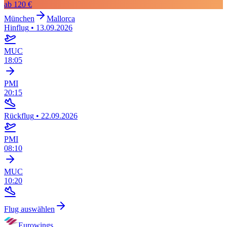
ab
120 €
München
Mallorca
Hinflug
•
13.09.2026
MUC
18:05
PMI
20:15
Rückflug
•
22.09.2026
PMI
08:10
MUC
10:20
Flug auswählen
Eurowings