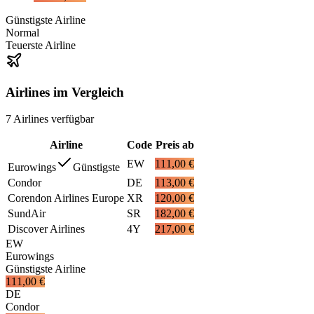
Günstigste Airline
Normal
Teuerste Airline
Airlines im Vergleich
7
Airlines
verfügbar
Airline
Code
Preis ab
EW
111,00 €
Eurowings
Günstigste
Condor
DE
113,00 €
Corendon Airlines Europe
XR
120,00 €
SundAir
SR
182,00 €
Discover Airlines
4Y
217,00 €
EW
Eurowings
Günstigste Airline
111,00 €
DE
Condor