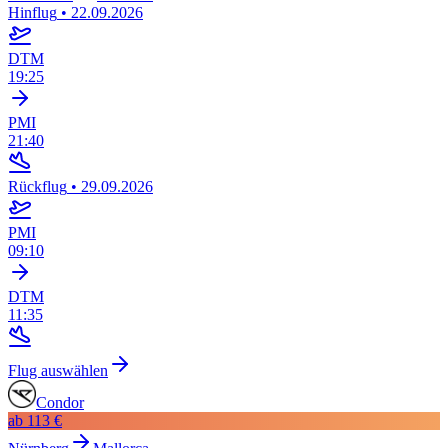
Hinflug
•
22.09.2026
DTM
19:25
PMI
21:40
Rückflug
•
29.09.2026
PMI
09:10
DTM
11:35
Flug auswählen
Condor
ab
113 €