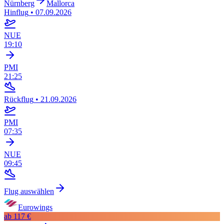
Nürnberg
Mallorca
Hinflug
•
07.09.2026
NUE
19:10
PMI
21:25
Rückflug
•
21.09.2026
PMI
07:35
NUE
09:45
Flug auswählen
Eurowings
ab
117 €