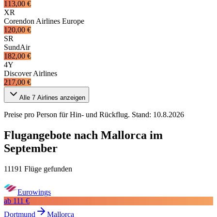
113,00 €
XR
Corendon Airlines Europe
120,00 €
SR
SundAir
182,00 €
4Y
Discover Airlines
217,00 €
Alle
7
Airlines anzeigen
Preise pro Person für Hin- und Rückflug. Stand:
10.8.2026
Flugangebote nach Mallorca im
September
11191 Flüge gefunden
Eurowings
ab
111 €
Dortmund
Mallorca