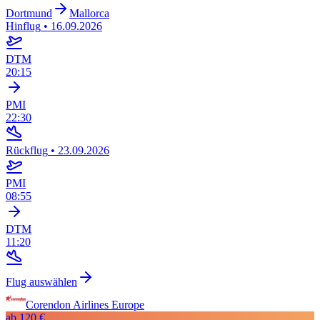
Dortmund
Mallorca
Hinflug
•
16.09.2026
DTM
20:15
PMI
22:30
Rückflug
•
23.09.2026
PMI
08:55
DTM
11:20
Flug auswählen
Corendon Airlines Europe
ab
120 €