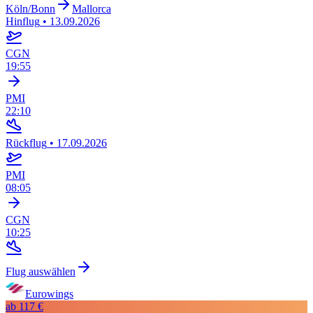
Köln/Bonn
Mallorca
Hinflug
•
13.09.2026
CGN
19:55
PMI
22:10
Rückflug
•
17.09.2026
PMI
08:05
CGN
10:25
Flug auswählen
Eurowings
ab
117 €