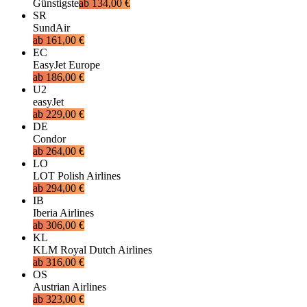
Günstigste
ab
134,00 €
SR
SundAir
ab
161,00 €
EC
EasyJet Europe
ab
186,00 €
U2
easyJet
ab
229,00 €
DE
Condor
ab
264,00 €
LO
LOT Polish Airlines
ab
294,00 €
IB
Iberia Airlines
ab
306,00 €
KL
KLM Royal Dutch Airlines
ab
316,00 €
OS
Austrian Airlines
ab
323,00 €