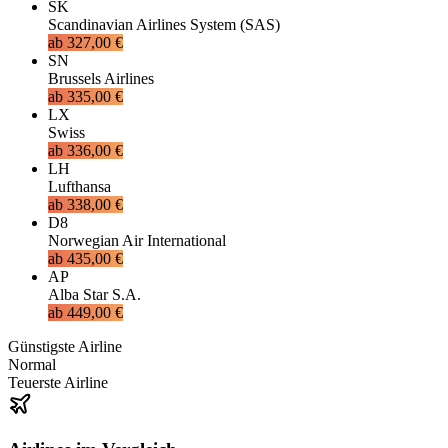
SK
Scandinavian Airlines System (SAS)
ab
327,00 €
SN
Brussels Airlines
ab
335,00 €
LX
Swiss
ab
336,00 €
LH
Lufthansa
ab
338,00 €
D8
Norwegian Air International
ab
435,00 €
AP
Alba Star S.A.
ab
449,00 €
Günstigste Airline
Normal
Teuerste Airline