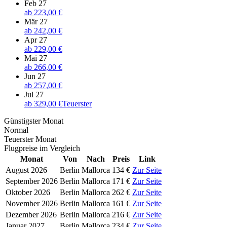
Feb 27
ab
223,00 €
Mär 27
ab
242,00 €
Apr 27
ab
229,00 €
Mai 27
ab
266,00 €
Jun 27
ab
257,00 €
Jul 27
ab
329,00 €
Teuerster
Günstigster Monat
Normal
Teuerster Monat
Flugpreise im Vergleich
Monat
Von
Nach
Preis
Link
August 2026
Berlin
Mallorca
134 €
Zur Seite
September 2026
Berlin
Mallorca
171 €
Zur Seite
Oktober 2026
Berlin
Mallorca
262 €
Zur Seite
November 2026
Berlin
Mallorca
161 €
Zur Seite
Dezember 2026
Berlin
Mallorca
216 €
Zur Seite
Januar 2027
Berlin
Mallorca
234 €
Zur Seite