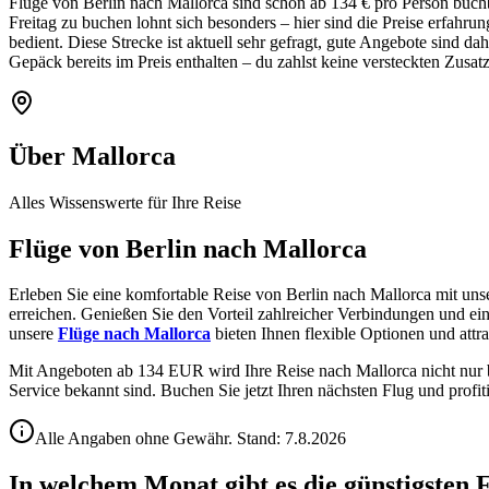
Flüge von Berlin nach Mallorca sind schon ab 134 € pro Person buchbar
Freitag zu buchen lohnt sich besonders – hier sind die Preise erfah
bedient. Diese Strecke ist aktuell sehr gefragt, gute Angebote sind da
Gepäck bereits im Preis enthalten – du zahlst keine versteckten Zusat
Über Mallorca
Alles Wissenswerte für Ihre Reise
Flüge von Berlin nach Mallorca
Erleben Sie eine komfortable Reise von Berlin nach Mallorca mit unse
erreichen. Genießen Sie den Vorteil zahlreicher Verbindungen und ei
unsere
Flüge nach Mallorca
bieten Ihnen flexible Optionen und attra
Mit Angeboten ab 134 EUR wird Ihre Reise nach Mallorca nicht nur be
Service bekannt sind. Buchen Sie jetzt Ihren nächsten Flug und profi
Alle Angaben ohne Gewähr. Stand:
7.8.2026
In welchem Monat gibt es die günstigsten 