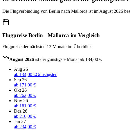
Die Flugverbindung von Berlin nach Mallorca ist im August 2026 beso
Flugpreise Berlin - Mallorca im Vergleich
Flugpreise der nächsten 12 Monate im Überblick
August 2026
ist der günstigste Monat ab
134,00 €
Aug 26
ab
134,00 €
Günstigster
Sep 26
ab
171,00 €
Okt 26
ab
262,00 €
Nov 26
ab
161,00 €
Dez 26
ab
216,00 €
Jan 27
ab
234,00 €