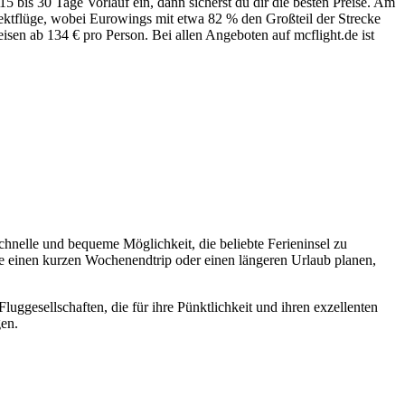
5 bis 30 Tage Vorlauf ein, dann sicherst du dir die besten Preise. Am
rektflüge, wobei Eurowings mit etwa 82 % den Großteil der Strecke
reisen ab 134 € pro Person. Bei allen Angeboten auf mcflight.de ist
chnelle und bequeme Möglichkeit, die beliebte Ferieninsel zu
Sie einen kurzen Wochenendtrip oder einen längeren Urlaub planen,
ggesellschaften, die für ihre Pünktlichkeit und ihren exzellenten
gen.