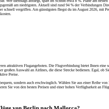
. Wer dienstags abfliegt, spart im Schnitt etwa 8 %. Plane am besten 1
rungsgemäß am niedrigsten. Aktuell sind rund 94 % der Verbindungen Di
her schnell vergriffen. Am günstigsten fliegst du im August 2026, mit P
zkosten.
ren attraktiven Flugangeboten. Die Flugverbindung bietet Ihnen eine s
ner großen Auswahl an Airlines, die diese Strecke bedienen. Egal, ob 
ktive Preise.
quem, sondern auch erschwinglich. Wählen Sie aus einer Reihe von Flu
tieren Sie von den besten Preisen und einer hohen Verfügbarkeit an Flü
Flüge von Berlin nach Mallorca?