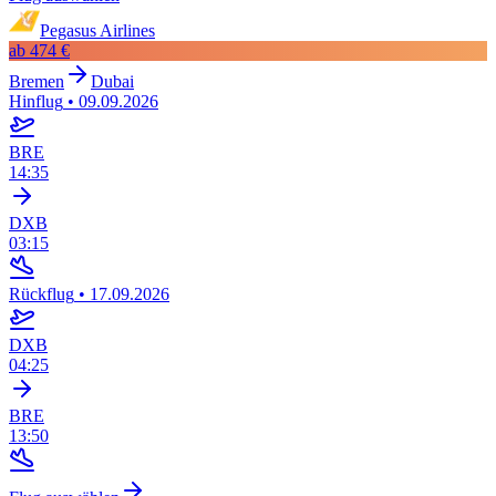
Pegasus Airlines
ab
474 €
Bremen
Dubai
Hinflug
•
09.09.2026
BRE
14:35
DXB
03:15
Rückflug
•
17.09.2026
DXB
04:25
BRE
13:50