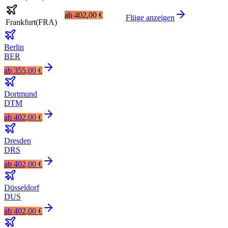
ab
402,00 €
Flüge anzeigen
Frankfurt
(
FRA
)
Berlin
BER
ab
355,00 €
Dortmund
DTM
ab
402,00 €
Dresden
DRS
ab
402,00 €
Düsseldorf
DUS
ab
402,00 €