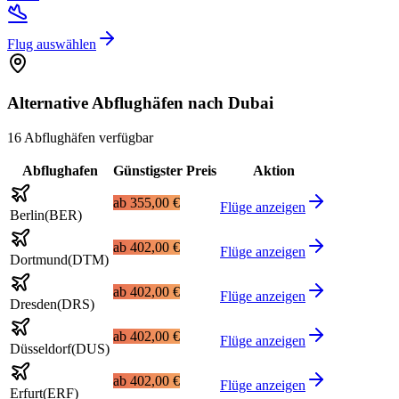
Flug auswählen
Alternative Abflughäfen nach Dubai
16 Abflughäfen verfügbar
Abflughafen
Günstigster Preis
Aktion
ab
355,00 €
Flüge anzeigen
Berlin
(
BER
)
ab
402,00 €
Flüge anzeigen
Dortmund
(
DTM
)
ab
402,00 €
Flüge anzeigen
Dresden
(
DRS
)
ab
402,00 €
Flüge anzeigen
Düsseldorf
(
DUS
)
ab
402,00 €
Flüge anzeigen
Erfurt
(
ERF
)