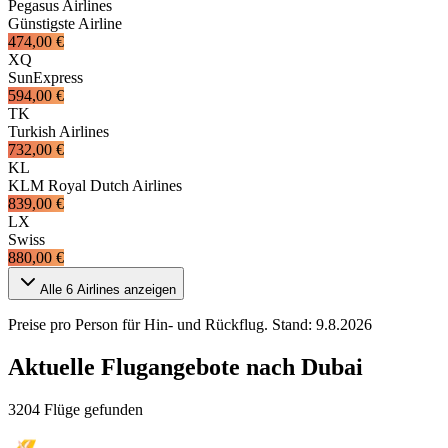
Pegasus Airlines
Günstigste Airline
474,00 €
XQ
SunExpress
594,00 €
TK
Turkish Airlines
732,00 €
KL
KLM Royal Dutch Airlines
839,00 €
LX
Swiss
880,00 €
Alle
6
Airlines anzeigen
Preise pro Person für Hin- und Rückflug. Stand:
9.8.2026
Aktuelle Flugangebote nach Dubai
3204 Flüge gefunden