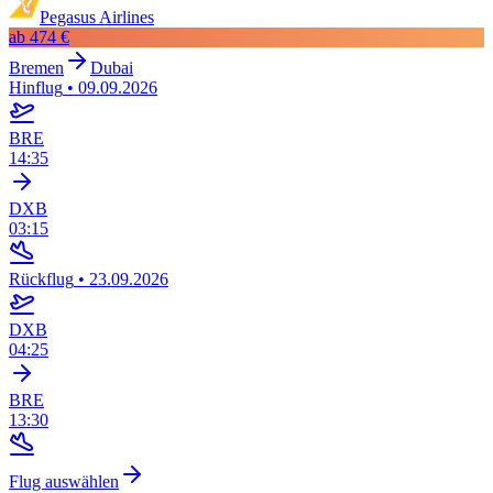
Pegasus Airlines
ab
474 €
Bremen
Dubai
Hinflug
•
09.09.2026
BRE
14:35
DXB
03:15
Rückflug
•
23.09.2026
DXB
04:25
BRE
13:30
Flug auswählen