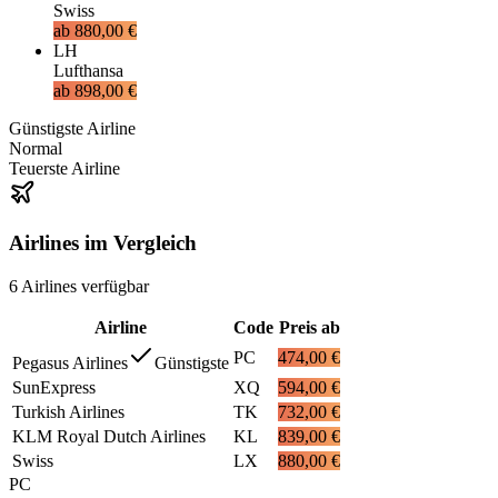
Swiss
ab
880,00 €
LH
Lufthansa
ab
898,00 €
Günstigste Airline
Normal
Teuerste Airline
Airlines im Vergleich
6
Airlines
verfügbar
Airline
Code
Preis ab
PC
474,00 €
Pegasus Airlines
Günstigste
SunExpress
XQ
594,00 €
Turkish Airlines
TK
732,00 €
KLM Royal Dutch Airlines
KL
839,00 €
Swiss
LX
880,00 €
PC