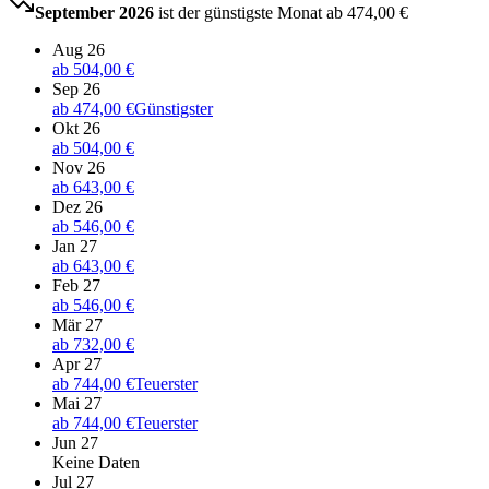
September 2026
ist der günstigste Monat ab
474,00 €
Aug 26
ab
504,00 €
Sep 26
ab
474,00 €
Günstigster
Okt 26
ab
504,00 €
Nov 26
ab
643,00 €
Dez 26
ab
546,00 €
Jan 27
ab
643,00 €
Feb 27
ab
546,00 €
Mär 27
ab
732,00 €
Apr 27
ab
744,00 €
Teuerster
Mai 27
ab
744,00 €
Teuerster
Jun 27
Keine Daten
Jul 27