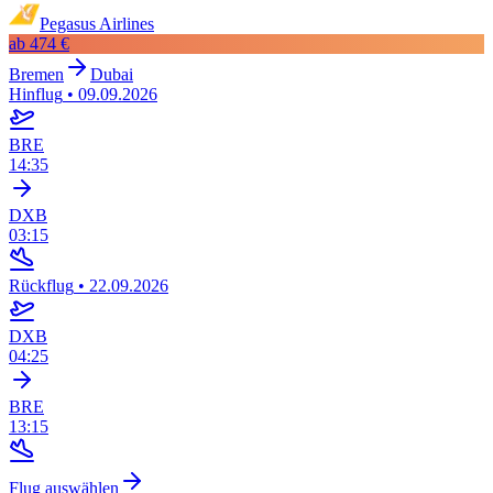
Pegasus Airlines
ab
474 €
Bremen
Dubai
Hinflug
•
09.09.2026
BRE
14:35
DXB
03:15
Rückflug
•
22.09.2026
DXB
04:25
BRE
13:15
Flug auswählen