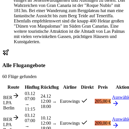
einiges an Sehenswürdigkeiten und Ausflügen zu bieten. Das
Wahrzeichen von Gran Canaria ist der "Roque Nublo" mit
1813m. Bei einer Wanderung zum Bergplateau hat man eine
fantastische Aussicht bis zum Berg Teide auf Teneriffa.
Ebenfalls empfehlenswert sind die knapp 400 Hektar großen
"Dünen von Maspalomas" im Süden Gran Canarias. Eine
weitere touristische Attraktion ist die Altstadt von Las Palmas
mit vielen verwinkelten Gassen, prächtigen Häusern und
Kunstgalerien.
Alle Flugangebote
60 Flüge gefunden
Route
Hinflug
Rückflug
Airline
Direkt
Preis
Aktio
03.12
24.12
Auswähl
BER
07:00
12:00
→
Eurowings
205,00 €
LPA
→
18:00
Berlin
11:15
03.12
10.12
Auswähl
BER
07:00
12:00
→
Eurowings
209,00 €
LPA
→
18:00