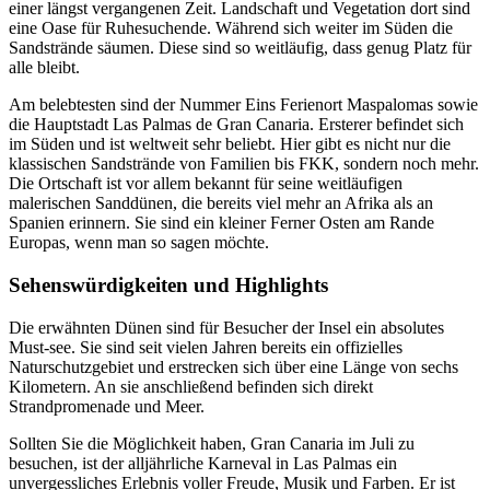
einer längst vergangenen Zeit. Landschaft und Vegetation dort sind
eine Oase für Ruhesuchende. Während sich weiter im Süden die
Sandstrände säumen. Diese sind so weitläufig, dass genug Platz für
alle bleibt.
Am belebtesten sind der Nummer Eins Ferienort Maspalomas sowie
die Hauptstadt Las Palmas de Gran Canaria. Ersterer befindet sich
im Süden und ist weltweit sehr beliebt. Hier gibt es nicht nur die
klassischen Sandstrände von Familien bis FKK, sondern noch mehr.
Die Ortschaft ist vor allem bekannt für seine weitläufigen
malerischen Sanddünen, die bereits viel mehr an Afrika als an
Spanien erinnern. Sie sind ein kleiner Ferner Osten am Rande
Europas, wenn man so sagen möchte.
Sehenswürdigkeiten und Highlights
Die erwähnten Dünen sind für Besucher der Insel ein absolutes
Must-see. Sie sind seit vielen Jahren bereits ein offizielles
Naturschutzgebiet und erstrecken sich über eine Länge von sechs
Kilometern. An sie anschließend befinden sich direkt
Strandpromenade und Meer.
Sollten Sie die Möglichkeit haben, Gran Canaria im Juli zu
besuchen, ist der alljährliche Karneval in Las Palmas ein
unvergessliches Erlebnis voller Freude, Musik und Farben. Er ist