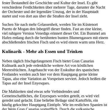
fester Bestandteil der Geschichte und Kultur der Insel. Es gibt
verschiedene Festlichkeiten über mehrere Tage, darunter die Nacht
der Orchester und der legendäre Umzug, der in der Hauptstadt
startet und von dort aus über die Straßen der Insel zieht.
Suchen Sie nach mehr Gelassenheit, werden Sie im Küstenort
Puerto de Mogan den Inbegriff dieser finden. Fast an eine kleine,
viel ruhigere Version Venedigs erinnert dieser Ort. Ein Bummel am
Hafen entlang durch die berühmten bunten Blumengassen mit einem
abschließenden frischen Fisch und es wird einem warm ums Herz.
Kulinarik - Mehr als Essen und Trinken
Neben täglich frischgefangenem Fisch bietet Gran Canarias
Kulinarik auch jede erdenkliche weitere Art von köstlichen
Meeresfrüchten. Angehaucht von der Esskultur des spanischen
Festlandes werden auch hier vor dem Hauptgang gerne kleine
Tapas, also eine Variation an Vorspeisen serviert. Jedoch heißen die
Tapas auf der Insel Enyesques.
Die Mahlzeiten sind etwas sehr Verbindendes und
Gemeinschaftliches, die Enyesques werden geteilt, es wird viel
geredet und gelacht. Eine beliebte Beilage sind Kartoffeln, ein
häufig gekochter Hauptgang Eintöpfe. Wie im restlichen Spanien ist
der Wein Gran Canarias vortrefflich. Durch die vulkanische