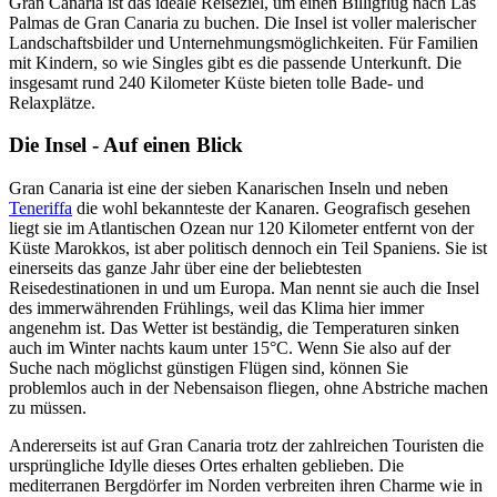
Gran Canaria ist das ideale Reiseziel, um einen Billigflug nach Las
Palmas de Gran Canaria zu buchen. Die Insel ist voller malerischer
Landschaftsbilder und Unternehmungsmöglichkeiten. Für Familien
mit Kindern, so wie Singles gibt es die passende Unterkunft. Die
insgesamt rund 240 Kilometer Küste bieten tolle Bade- und
Relaxplätze.
Die Insel - Auf einen Blick
Gran Canaria ist eine der sieben Kanarischen Inseln und neben
Teneriffa
die wohl bekannteste der Kanaren. Geografisch gesehen
liegt sie im Atlantischen Ozean nur 120 Kilometer entfernt von der
Küste Marokkos, ist aber politisch dennoch ein Teil Spaniens. Sie ist
einerseits das ganze Jahr über eine der beliebtesten
Reisedestinationen in und um Europa. Man nennt sie auch die Insel
des immerwährenden Frühlings, weil das Klima hier immer
angenehm ist. Das Wetter ist beständig, die Temperaturen sinken
auch im Winter nachts kaum unter 15°C. Wenn Sie also auf der
Suche nach möglichst günstigen Flügen sind, können Sie
problemlos auch in der Nebensaison fliegen, ohne Abstriche machen
zu müssen.
Andererseits ist auf Gran Canaria trotz der zahlreichen Touristen die
ursprüngliche Idylle dieses Ortes erhalten geblieben. Die
mediterranen Bergdörfer im Norden verbreiten ihren Charme wie in