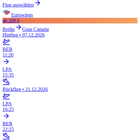
Flug auswählen
Eurowings
ab
209 €
Berlin
Gran Canaria
Hinflug
•
07.12.2026
BER
11:20
LPA
15:35
Rückflug
•
21.12.2026
LPA
16:25
BER
22:25