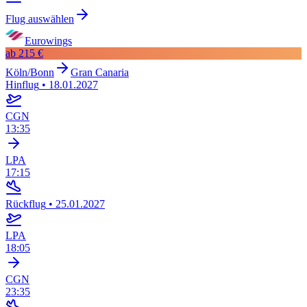
Flug auswählen
Eurowings
ab
215 €
Köln/Bonn
Gran Canaria
Hinflug
•
18.01.2027
CGN
13:35
LPA
17:15
Rückflug
•
25.01.2027
LPA
18:05
CGN
23:35