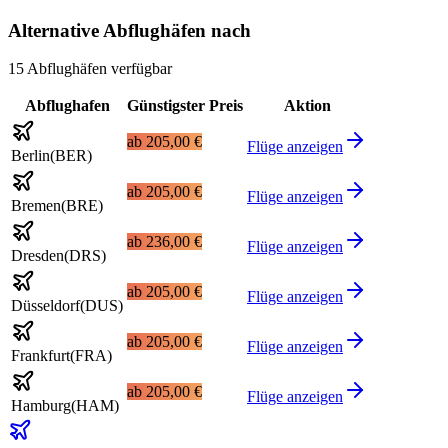
Alternative Abflughäfen nach
15 Abflughäfen verfügbar
Abflughafen
Günstigster Preis
Aktion
ab
205,00 €
Flüge anzeigen
Berlin
(
BER
)
ab
205,00 €
Flüge anzeigen
Bremen
(
BRE
)
ab
236,00 €
Flüge anzeigen
Dresden
(
DRS
)
ab
205,00 €
Flüge anzeigen
Düsseldorf
(
DUS
)
ab
205,00 €
Flüge anzeigen
Frankfurt
(
FRA
)
ab
205,00 €
Flüge anzeigen
Hamburg
(
HAM
)