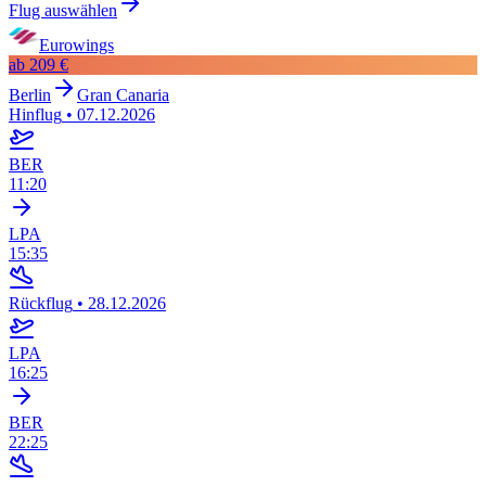
Flug auswählen
Eurowings
ab
209 €
Berlin
Gran Canaria
Hinflug
•
07.12.2026
BER
11:20
LPA
15:35
Rückflug
•
28.12.2026
LPA
16:25
BER
22:25