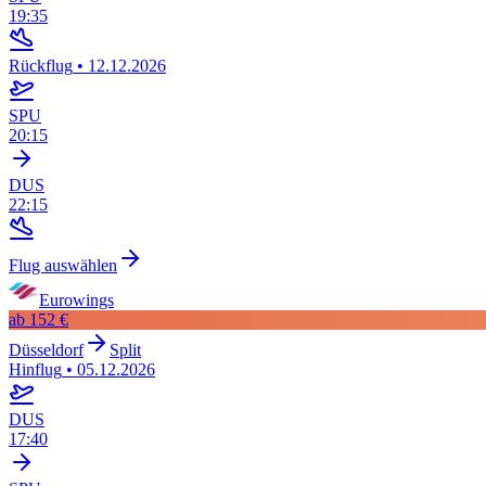
19:35
Rückflug
•
12.12.2026
SPU
20:15
DUS
22:15
Flug auswählen
Eurowings
ab
152 €
Düsseldorf
Split
Hinflug
•
05.12.2026
DUS
17:40