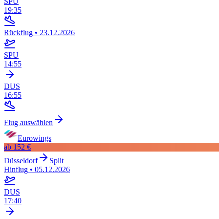
SPU
19:35
Rückflug
•
23.12.2026
SPU
14:55
DUS
16:55
Flug auswählen
Eurowings
ab
152 €
Düsseldorf
Split
Hinflug
•
05.12.2026
DUS
17:40