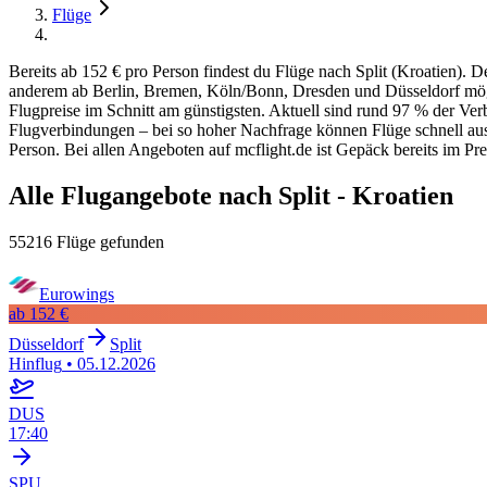
Flüge
Bereits ab 152 € pro Person findest du Flüge nach Split (Kroatien). 
anderem ab Berlin, Bremen, Köln/Bonn, Dresden und Düsseldorf möglic
Flugpreise im Schnitt am günstigsten. Aktuell sind rund 97 % der Ver
Flugverbindungen – bei so hoher Nachfrage können Flüge schnell ausge
Person. Bei allen Angeboten auf mcflight.de ist Gepäck bereits im Pre
Alle Flugangebote nach Split - Kroatien
55216 Flüge gefunden
Eurowings
ab
152 €
Düsseldorf
Split
Hinflug
•
05.12.2026
DUS
17:40
SPU