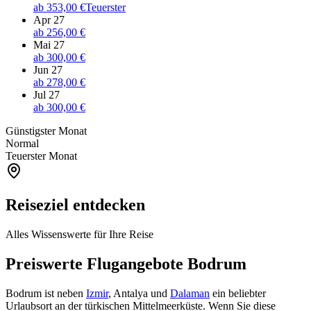
ab
353,00 €
Teuerster
Apr 27
ab
256,00 €
Mai 27
ab
300,00 €
Jun 27
ab
278,00 €
Jul 27
ab
300,00 €
Günstigster Monat
Normal
Teuerster Monat
Reiseziel entdecken
Alles Wissenswerte für Ihre Reise
Preiswerte Flugangebote Bodrum
Bodrum ist neben
Izmir
, Antalya und
Dalaman
ein beliebter
Urlaubsort an der türkischen Mittelmeerküste. Wenn Sie diese