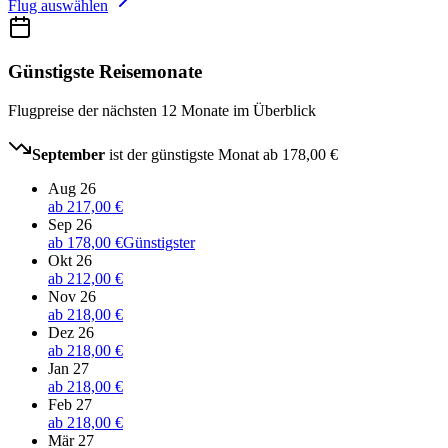
Flug auswählen
Günstigste Reisemonate
Flugpreise der nächsten 12 Monate im Überblick
September
ist der günstigste Monat ab
178,00 €
Aug 26
ab
217,00 €
Sep 26
ab
178,00 €
Günstigster
Okt 26
ab
212,00 €
Nov 26
ab
218,00 €
Dez 26
ab
218,00 €
Jan 27
ab
218,00 €
Feb 27
ab
218,00 €
Mär 27