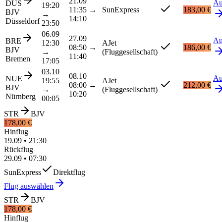
21.09
Au
DUS
19:20
11:35
→
SunExpress
183,00 €
BJV
→
14:10
Düsseldorf
23:50
06.09
27.09
Au
BRE
12:30
AJet
08:50
→
186,00 €
BJV
→
(Fluggesellschaft)
11:40
Bremen
17:05
03.10
08.10
Au
NUE
19:55
AJet
08:00
→
212,00 €
BJV
→
(Fluggesellschaft)
10:20
Nürnberg
00:05
STR
BJV
178,00 €
Hinflug
19.09
•
21:30
Rückflug
29.09
•
07:30
SunExpress
Direktflug
Flug auswählen
STR
BJV
178,00 €
Hinflug