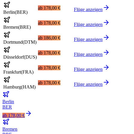
ab
178,00 €
Flüge anzeigen
Berlin
(
BER
)
ab
178,00 €
Flüge anzeigen
Bremen
(
BRE
)
ab
186,00 €
Flüge anzeigen
Dortmund
(
DTM
)
ab
178,00 €
Flüge anzeigen
Düsseldorf
(
DUS
)
ab
178,00 €
Flüge anzeigen
Frankfurt
(
FRA
)
ab
178,00 €
Flüge anzeigen
Hamburg
(
HAM
)
Berlin
BER
ab
178,00 €
Bremen