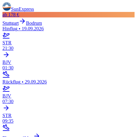
SunExpress
ab
178 €
Stuttgart
Bodrum
Hinflug
•
19.09.2026
STR
21:30
BJV
01:30
Rückflug
•
29.09.2026
BJV
07:30
STR
09:35