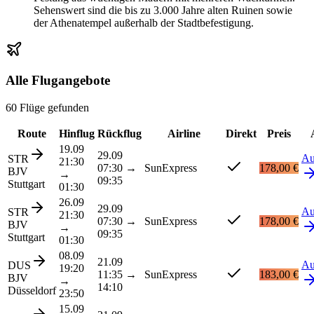
Sehenswert sind die bis zu 3.000 Jahre alten Ruinen sowie
der Athenatempel außerhalb der Stadtbefestigung.
Alle Flugangebote
60 Flüge gefunden
Route
Hinflug
Rückflug
Airline
Direkt
Preis
19.09
29.09
Au
STR
21:30
07:30
→
SunExpress
178,00 €
BJV
→
09:35
Stuttgart
01:30
26.09
29.09
Au
STR
21:30
07:30
→
SunExpress
178,00 €
BJV
→
09:35
Stuttgart
01:30
08.09
21.09
Au
DUS
19:20
11:35
→
SunExpress
183,00 €
BJV
→
14:10
Düsseldorf
23:50
15.09