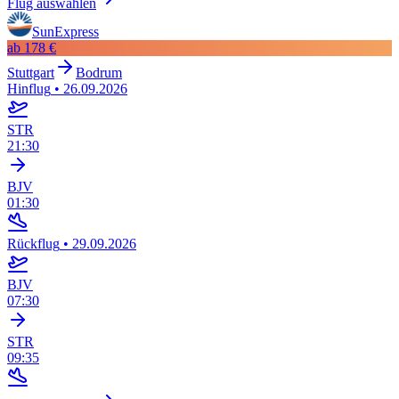
Flug auswählen
SunExpress
ab
178 €
Stuttgart
Bodrum
Hinflug
•
26.09.2026
STR
21:30
BJV
01:30
Rückflug
•
29.09.2026
BJV
07:30
STR
09:35