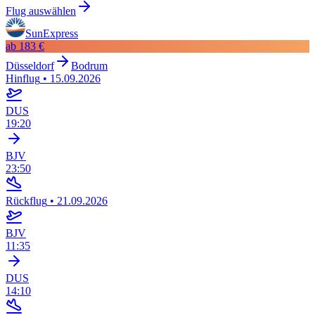
Flug auswählen
SunExpress
ab
183 €
Düsseldorf
Bodrum
Hinflug
•
15.09.2026
DUS
19:20
BJV
23:50
Rückflug
•
21.09.2026
BJV
11:35
DUS
14:10