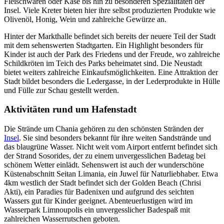
Fleischwaren oder Käse bis hin zu besonderen Spezialitäten der
Insel. Viele Kreter bieten hier ihre selbst produzierten Produkte wie
Olivenöl, Honig, Wein und zahlreiche Gewürze an.
Hinter der Markthalle befindet sich bereits der neuere Teil der Stadt
mit dem sehenswerten Stadtgarten. Ein Highlight besonders für
Kinder ist auch der Park des Friedens und der Freude, wo zahlreiche
Schildkröten im Teich des Parks beheimatet sind. Die Neustadt
bietet weiters zahlreiche Einkaufsmöglichkeiten. Eine Attraktion der
Stadt bildet besonders die Ledergasse, in der Lederprodukte in Hülle
und Fülle zur Schau gestellt werden.
Aktivitäten rund um Hafenstadt
Die Strände um Chania gehören zu den schönsten Stränden der
Insel
. Sie sind besonders bekannt für ihre weiten Sandstrände und
das blaugrüne Wasser. Nicht weit vom Airport entfernt befindet sich
der Strand Sosorides, der zu einem unvergesslichen Badetag bei
schönem Wetter einlädt. Sehenswert ist auch der wunderschöne
Küstenabschnitt Seitan Limania, ein Juwel für Naturliebhaber. Etwa
4km westlich der Stadt befindet sich der Golden Beach (Chrisi
Akti), ein Paradies für Badenixen und aufgrund des seichten
Wassers gut für Kinder geeignet. Abenteuerlustigen wird im
Wasserpark Limnoupolis ein unvergesslicher Badespaß mit
zahlreichen Wasserrutschen geboten.