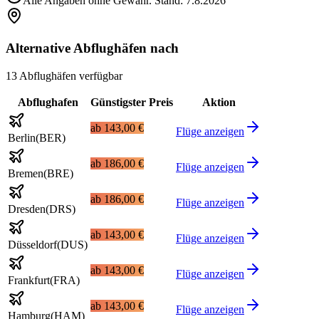
Alle Angaben ohne Gewähr. Stand:
7.8.2026
Alternative Abflughäfen nach
13 Abflughäfen verfügbar
Abflughafen
Günstigster Preis
Aktion
ab
143,00 €
Flüge anzeigen
Berlin
(
BER
)
ab
186,00 €
Flüge anzeigen
Bremen
(
BRE
)
ab
186,00 €
Flüge anzeigen
Dresden
(
DRS
)
ab
143,00 €
Flüge anzeigen
Düsseldorf
(
DUS
)
ab
143,00 €
Flüge anzeigen
Frankfurt
(
FRA
)
ab
143,00 €
Flüge anzeigen
Hamburg
(
HAM
)