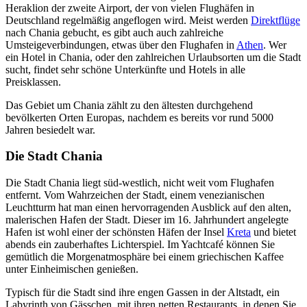
Heraklion der zweite Airport, der von vielen Flughäfen in
Deutschland regelmäßig angeflogen wird. Meist werden
Direktflüge
nach Chania gebucht, es gibt auch auch zahlreiche
Umsteigeverbindungen, etwas über den Flughafen in
Athen
. Wer
ein Hotel in Chania, oder den zahlreichen Urlaubsorten um die Stadt
sucht, findet sehr schöne Unterkünfte und Hotels in alle
Preisklassen.
Das Gebiet um Chania zählt zu den ältesten durchgehend
bevölkerten Orten Europas, nachdem es bereits vor rund 5000
Jahren besiedelt war.
Die Stadt Chania
Die Stadt Chania liegt süd-westlich, nicht weit vom Flughafen
entfernt. Vom Wahrzeichen der Stadt, einem venezianischen
Leuchtturm hat man einen hervorragenden Ausblick auf den alten,
malerischen Hafen der Stadt. Dieser im 16. Jahrhundert angelegte
Hafen ist wohl einer der schönsten Häfen der Insel
Kreta
und bietet
abends ein zauberhaftes Lichterspiel. Im Yachtcafé können Sie
gemütlich die Morgenatmosphäre bei einem griechischen Kaffee
unter Einheimischen genießen.
Typisch für die Stadt sind ihre engen Gassen in der Altstadt, ein
Labyrinth von Gässchen, mit ihren netten Restaurants, in denen Sie