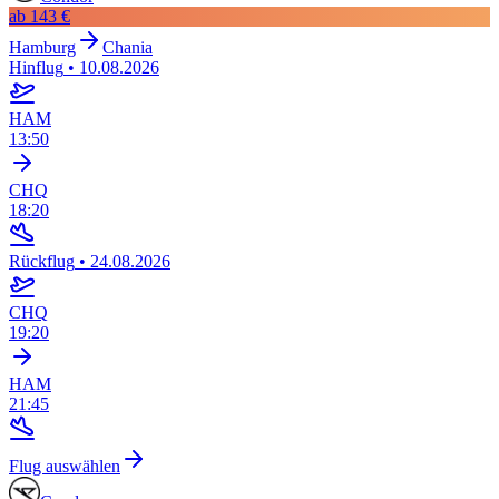
ab
143 €
Hamburg
Chania
Hinflug
•
10.08.2026
HAM
13:50
CHQ
18:20
Rückflug
•
24.08.2026
CHQ
19:20
HAM
21:45
Flug auswählen