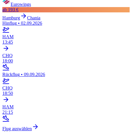
Eurowings
ab
193 €
Hamburg
Chania
Hinflug
•
02.09.2026
HAM
13:45
CHQ
18:00
Rückflug
•
09.09.2026
CHQ
18:50
HAM
21:15
Flug auswählen