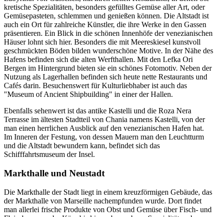
kretische Spezialitäten, besonders gefülltes Gemüse aller Art, oder
Gemüsepasteten, schlemmen und genießen können. Die Altstadt ist
auch ein Ort für zahlreiche Künstler, die ihre Werke in den Gassen
präsentieren. Ein Blick in die schönen Innenhöfe der venezianischen
Häuser lohnt sich hier. Besonders die mit Meereskiesel kunstvoll
geschmückten Böden bilden wunderschöne Motive. In der Nähe des
Hafens befinden sich die alten Werfthallen. Mit den Lefka Ori
Bergen im Hintergrund bieten sie ein schönes Fotomotiv. Neben der
Nutzung als Lagerhallen befinden sich heute nette Restaurants und
Cafés darin. Besuchenswert für Kulturliebhaber ist auch das
"Museum of Ancient Shipbuilding" in einer der Hallen.
Ebenfalls sehenwert ist das antike Kastelli und die Roza Nera
Terrasse im ältesten Stadtteil von Chania namens Kastelli, von der
man einen herrlichen Ausblick auf den venezianischen Hafen hat.
Im Inneren der Festung, von dessen Mauern man den Leuchtturm
und die Altstadt bewundern kann, befindet sich das
Schifffahrtsmuseum der Insel.
Markthalle und Neustadt
Die Markthalle der Stadt liegt in einem kreuzförmigen Gebäude, das
der Markthalle von Marseille nachempfunden wurde. Dort findet
man allerlei frische Produkte von Obst und Gemüse über Fisch- und