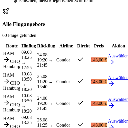
griechischen, meist kriegerischen Schifffahrt.
Alle Flugangebote
60 Flüge gefunden
Route
Hinflug
Rückflug
Airline
Direkt
Preis
Aktion
09.08
HAM
24.08
Auswähle
13:25
19:20
→
Condor
143,00 €
CHQ
→
21:45
Hamburg
17:55
10.08
HAM
25.08
Auswähle
13:50
11:20
→
Condor
143,00 €
CHQ
→
13:40
Hamburg
18:20
10.08
HAM
24.08
Auswähle
13:50
19:20
→
Condor
143,00 €
CHQ
→
21:45
Hamburg
18:20
09.08
HAM
26.08
Auswähle
13:25
11:25
→
Condor
143,00 €
CHQ
→