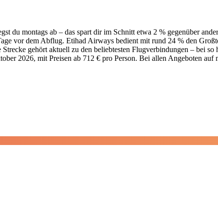
egst du montags ab – das spart dir im Schnitt etwa 2 % gegenüber and
0 Tage vor dem Abflug. Etihad Airways bedient mit rund 24 % den Großt
trecke gehört aktuell zu den beliebtesten Flugverbindungen – bei so 
ktober 2026, mit Preisen ab 712 € pro Person. Bei allen Angeboten auf mc