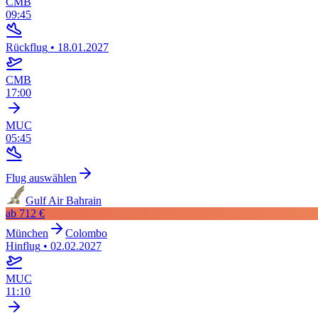
CMB
09:45
Rückflug
•
18.01.2027
CMB
17:00
MUC
05:45
Flug auswählen
Gulf Air Bahrain
ab
712 €
München
Colombo
Hinflug
•
02.02.2027
MUC
11:10