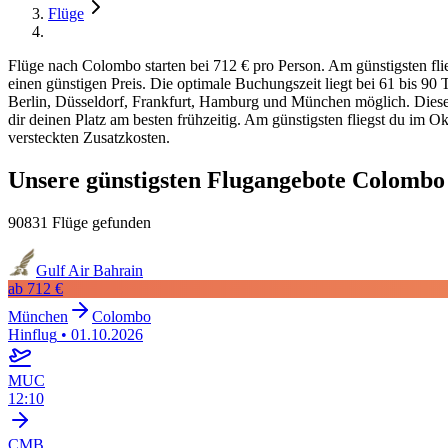
Flüge
Flüge nach Colombo starten bei 712 € pro Person. Am günstigsten fli
einen günstigen Preis. Die optimale Buchungszeit liegt bei 61 bis 9
Berlin, Düsseldorf, Frankfurt, Hamburg und München möglich. Diese S
dir deinen Platz am besten frühzeitig. Am günstigsten fliegst du im O
versteckten Zusatzkosten.
Unsere günstigsten Flugangebote Colombo
90831 Flüge gefunden
Gulf Air Bahrain
ab
712 €
München
Colombo
Hinflug
•
01.10.2026
MUC
12:10
CMB