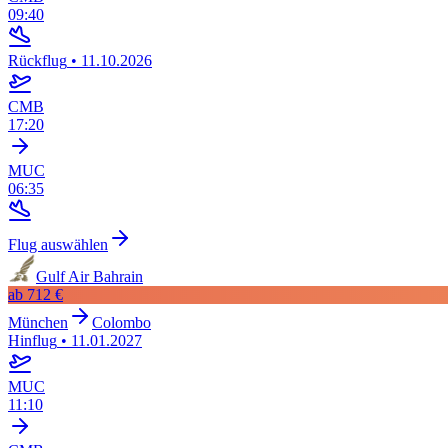
09:40
Rückflug
•
11.10.2026
CMB
17:20
MUC
06:35
Flug auswählen
Gulf Air Bahrain
ab
712 €
München
Colombo
Hinflug
•
11.01.2027
MUC
11:10