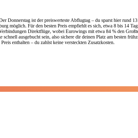
 Der Donnerstag ist der preiswerteste Abflugtag – du sparst hier run
rg möglich. Für den besten Preis empfiehlt es sich, etwa 8 bis 14 Ta
r Verbindungen Direktflüge, wobei Eurowings mit etwa 84 % den Großteil
chnell ausgebucht sein, also sichere dir deinen Platz am besten frühze
 Preis enthalten – du zahlst keine versteckten Zusatzkosten.