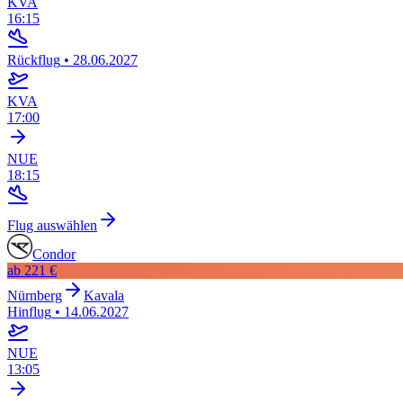
KVA
16:15
Rückflug
•
28.06.2027
KVA
17:00
NUE
18:15
Flug auswählen
Condor
ab
221 €
Nürnberg
Kavala
Hinflug
•
14.06.2027
NUE
13:05