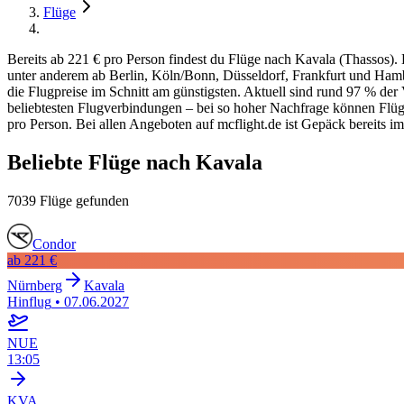
Flüge
Bereits ab 221 € pro Person findest du Flüge nach Kavala (Thassos).
unter anderem ab Berlin, Köln/Bonn, Düsseldorf, Frankfurt und Hambu
die Flugpreise im Schnitt am günstigsten. Aktuell sind rund 97 % de
beliebtesten Flugverbindungen – bei so hoher Nachfrage können Flüge s
pro Person. Bei allen Angeboten auf mcflight.de ist Gepäck bereits im
Beliebte Flüge nach Kavala
7039 Flüge gefunden
Condor
ab
221 €
Nürnberg
Kavala
Hinflug
•
07.06.2027
NUE
13:05
KVA