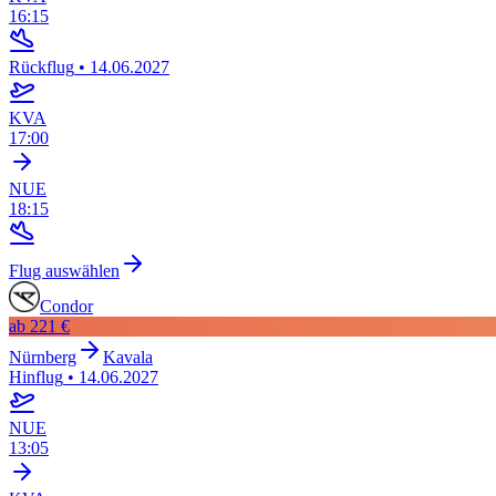
16:15
Rückflug
•
14.06.2027
KVA
17:00
NUE
18:15
Flug auswählen
Condor
ab
221 €
Nürnberg
Kavala
Hinflug
•
14.06.2027
NUE
13:05