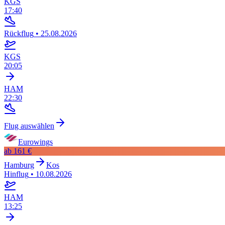
KGS
17:40
Rückflug
•
25.08.2026
KGS
20:05
HAM
22:30
Flug auswählen
Eurowings
ab
161 €
Hamburg
Kos
Hinflug
•
10.08.2026
HAM
13:25