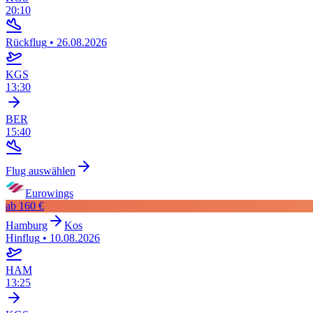
20:10
Rückflug
•
26.08.2026
KGS
13:30
BER
15:40
Flug auswählen
Eurowings
ab
160 €
Hamburg
Kos
Hinflug
•
10.08.2026
HAM
13:25