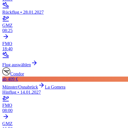
Rückflug
•
28.01.2027
GMZ
08:25
FMO
18:40
Flug auswählen
Condor
ab
409 €
Münster/Osnabrück
La Gomera
Hinflug
•
14.01.2027
FMO
08:00
GMZ