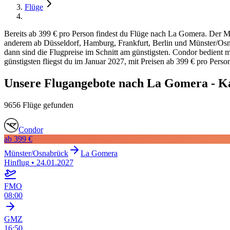
Flüge
Bereits ab 399 € pro Person findest du Flüge nach La Gomera. Der Mi
anderem ab Düsseldorf, Hamburg, Frankfurt, Berlin und Münster/Osna
dann sind die Flugpreise im Schnitt am günstigsten. Condor bedient mi
günstigsten fliegst du im Januar 2027, mit Preisen ab 399 € pro Person
Unsere Flugangebote nach La Gomera - Ka
9656 Flüge gefunden
Condor
ab
399 €
Münster/Osnabrück
La Gomera
Hinflug
•
24.01.2027
FMO
08:00
GMZ
16:50