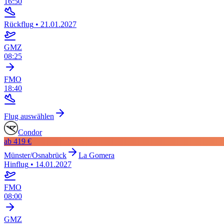
16:50
Rückflug
•
21.01.2027
GMZ
08:25
FMO
18:40
Flug auswählen
Condor
ab
419 €
Münster/Osnabrück
La Gomera
Hinflug
•
14.01.2027
FMO
08:00
GMZ