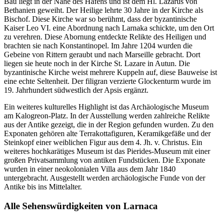
Bau liegt in der Nähe des Hafens und ist dem Hl. Lazarus von
Bethanien geweiht. Der Heilige lehrte 30 Jahre in der Kirche als
Bischof. Diese Kirche war so berühmt, dass der byzantinische
Kaiser Leo VI. eine Abordnung nach Larnaka schickte, um den Ort
zu verehren. Diese Abornung entdeckte Relikte des Heiligen und
brachten sie nach Konstantinopel. Im Jahre 1204 wurden die
Gebeine von Rittern geraubt und nach Marseille gebracht. Dort
liegen sie heute noch in der Kirche St. Lazare in Autun. Die
byzantinische Kirche weist mehrere Kuppeln auf, diese Bauweise ist
eine echte Seltenheit. Der filigran verzierte Glockenturm wurde im
19. Jahrhundert südwestlich der Apsis ergänzt.
Ein weiteres kulturelles Highlight ist das Archäologische Museum
am Kalogreon-Platz. In der Ausstellung werden zahlreiche Relikte
aus der Antike gezeigt, die in der Region gefunden wurden. Zu den
Exponaten gehören alte Terrakottafiguren, Keramikgefäße und der
Steinkopf einer weiblichen Figur aus dem 4. Jh. v. Christus. Ein
weiteres hochkarätiges Museum ist das Pierides-Museum mit einer
großen Privatsammlung von antiken Fundstücken. Die Exponate
wurden in einer neokolonialen Villa aus dem Jahr 1840
untergebracht. Ausgestellt werden archäologische Funde von der
Antike bis ins Mittelalter.
Alle Sehenswürdigkeiten von Larnaca