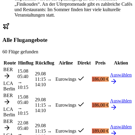
„Finikoudes“. An der Uferpromenade gibt es zahlreiche Cafés
und Restaurants: Im Sommer finden hier viele kulturelle
Veranstaltungen statt.
Alle Flugangebote
60 Flüge gefunden
Route
Hinflug
Rückflug
Airline
Direkt
Preis
Aktion
BER
15.08
29.08
Auswählen
05:40
11:15
→
Eurowings
186,00 €
→
LCA
14:10
10:15
Berlin
BER
15.08
29.08
Auswählen
05:40
11:15
→
Eurowings
186,00 €
→
LCA
14:10
10:15
Berlin
BER
22.08
29.08
Auswählen
05:40
11:15
→
Eurowings
189,00 €
→