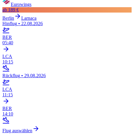
Eurowings
ab
189 €
Berlin
Larnaca
Hinflug
•
22.08.2026
BER
05:40
LCA
10:15
Rückflug
•
29.08.2026
LCA
11:15
BER
14:10
Flug auswählen