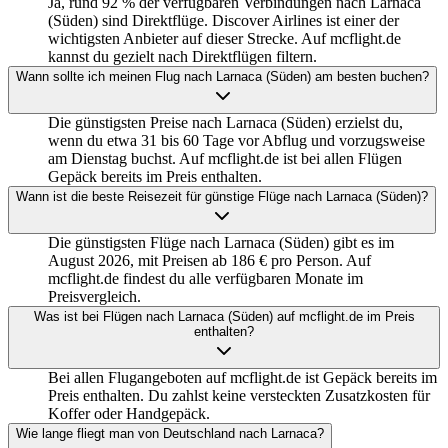
Ja, rund 92 % der verfügbaren Verbindungen nach Larnaca
(Süden) sind Direktflüge. Discover Airlines ist einer der
wichtigsten Anbieter auf dieser Strecke. Auf mcflight.de
kannst du gezielt nach Direktflügen filtern.
Wann sollte ich meinen Flug nach Larnaca (Süden) am besten buchen?
Die günstigsten Preise nach Larnaca (Süden) erzielst du,
wenn du etwa 31 bis 60 Tage vor Abflug und vorzugsweise
am Dienstag buchst. Auf mcflight.de ist bei allen Flügen
Gepäck bereits im Preis enthalten.
Wann ist die beste Reisezeit für günstige Flüge nach Larnaca (Süden)?
Die günstigsten Flüge nach Larnaca (Süden) gibt es im
August 2026, mit Preisen ab 186 € pro Person. Auf
mcflight.de findest du alle verfügbaren Monate im
Preisvergleich.
Was ist bei Flügen nach Larnaca (Süden) auf mcflight.de im Preis
enthalten?
Bei allen Flugangeboten auf mcflight.de ist Gepäck bereits im
Preis enthalten. Du zahlst keine versteckten Zusatzkosten für
Koffer oder Handgepäck.
Wie lange fliegt man von Deutschland nach Larnaca?