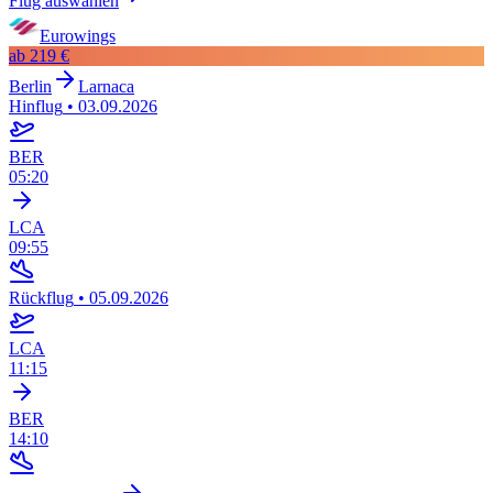
Flug auswählen
Eurowings
ab
219 €
Berlin
Larnaca
Hinflug
•
03.09.2026
BER
05:20
LCA
09:55
Rückflug
•
05.09.2026
LCA
11:15
BER
14:10