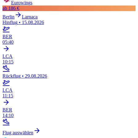
Eurowings
ab
186 €
Berlin
Larnaca
Hinflug
•
15.08.2026
BER
05:40
LCA
10:15
Rückflug
•
29.08.2026
LCA
11:15
BER
14:10
Flug auswählen