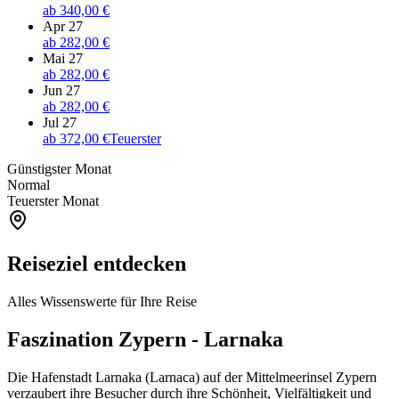
ab
340,00 €
Apr 27
ab
282,00 €
Mai 27
ab
282,00 €
Jun 27
ab
282,00 €
Jul 27
ab
372,00 €
Teuerster
Günstigster Monat
Normal
Teuerster Monat
Reiseziel entdecken
Alles Wissenswerte für Ihre Reise
Faszination Zypern - Larnaka
Die Hafenstadt Larnaka (Larnaca) auf der Mittelmeerinsel Zypern
verzaubert ihre Besucher durch ihre Schönheit, Vielfältigkeit und