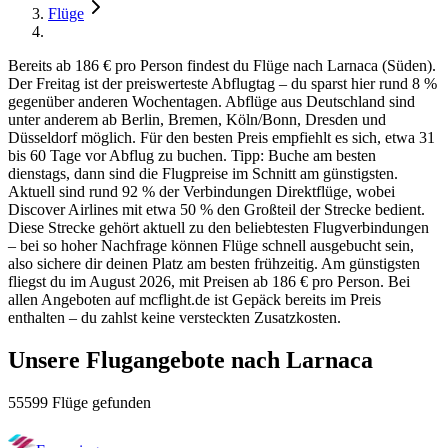
Flüge
Bereits ab 186 € pro Person findest du Flüge nach Larnaca (Süden).
Der Freitag ist der preiswerteste Abflugtag – du sparst hier rund 8 %
gegenüber anderen Wochentagen. Abflüge aus Deutschland sind
unter anderem ab Berlin, Bremen, Köln/Bonn, Dresden und
Düsseldorf möglich. Für den besten Preis empfiehlt es sich, etwa 31
bis 60 Tage vor Abflug zu buchen. Tipp: Buche am besten
dienstags, dann sind die Flugpreise im Schnitt am günstigsten.
Aktuell sind rund 92 % der Verbindungen Direktflüge, wobei
Discover Airlines mit etwa 50 % den Großteil der Strecke bedient.
Diese Strecke gehört aktuell zu den beliebtesten Flugverbindungen
– bei so hoher Nachfrage können Flüge schnell ausgebucht sein,
also sichere dir deinen Platz am besten frühzeitig. Am günstigsten
fliegst du im August 2026, mit Preisen ab 186 € pro Person. Bei
allen Angeboten auf mcflight.de ist Gepäck bereits im Preis
enthalten – du zahlst keine versteckten Zusatzkosten.
Unsere Flugangebote nach Larnaca
55599 Flüge gefunden