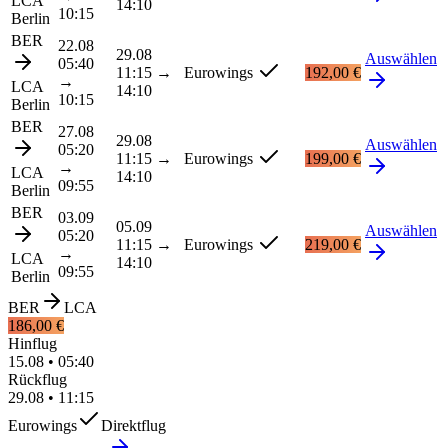
LCA
14:10
10:15
Berlin
BER
22.08
29.08
Auswählen
05:40
11:15
→
Eurowings
192,00 €
→
LCA
14:10
10:15
Berlin
BER
27.08
29.08
Auswählen
05:20
11:15
→
Eurowings
199,00 €
→
LCA
14:10
09:55
Berlin
BER
03.09
05.09
Auswählen
05:20
11:15
→
Eurowings
219,00 €
→
LCA
14:10
09:55
Berlin
BER
LCA
186,00 €
Hinflug
15.08
•
05:40
Rückflug
29.08
•
11:15
Eurowings
Direktflug