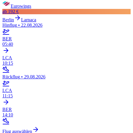
Eurowings
ab
192 €
Berlin
Larnaca
Hinflug
•
22.08.2026
BER
05:40
LCA
10:15
Rückflug
•
29.08.2026
LCA
11:15
BER
14:10
Flug auswählen