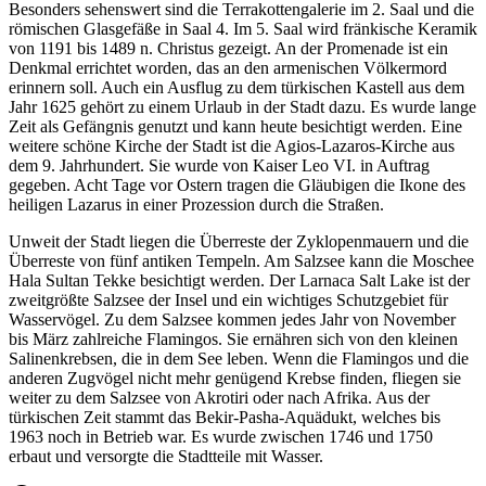
Besonders sehenswert sind die Terrakottengalerie im 2. Saal und die
römischen Glasgefäße in Saal 4. Im 5. Saal wird fränkische Keramik
von 1191 bis 1489 n. Christus gezeigt. An der Promenade ist ein
Denkmal errichtet worden, das an den armenischen Völkermord
erinnern soll. Auch ein Ausflug zu dem türkischen Kastell aus dem
Jahr 1625 gehört zu einem Urlaub in der Stadt dazu. Es wurde lange
Zeit als Gefängnis genutzt und kann heute besichtigt werden. Eine
weitere schöne Kirche der Stadt ist die Agios-Lazaros-Kirche aus
dem 9. Jahrhundert. Sie wurde von Kaiser Leo VI. in Auftrag
gegeben. Acht Tage vor Ostern tragen die Gläubigen die Ikone des
heiligen Lazarus in einer Prozession durch die Straßen.
Unweit der Stadt liegen die Überreste der Zyklopenmauern und die
Überreste von fünf antiken Tempeln. Am Salzsee kann die Moschee
Hala Sultan Tekke besichtigt werden. Der Larnaca Salt Lake ist der
zweitgrößte Salzsee der Insel und ein wichtiges Schutzgebiet für
Wasservögel. Zu dem Salzsee kommen jedes Jahr von November
bis März zahlreiche Flamingos. Sie ernähren sich von den kleinen
Salinenkrebsen, die in dem See leben. Wenn die Flamingos und die
anderen Zugvögel nicht mehr genügend Krebse finden, fliegen sie
weiter zu dem Salzsee von Akrotiri oder nach Afrika. Aus der
türkischen Zeit stammt das Bekir-Pasha-Aquädukt, welches bis
1963 noch in Betrieb war. Es wurde zwischen 1746 und 1750
erbaut und versorgte die Stadtteile mit Wasser.