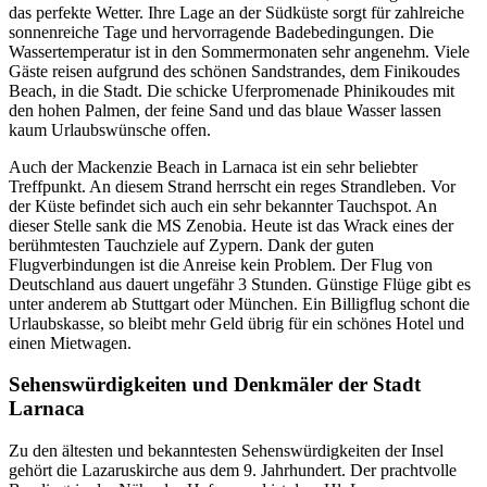
das perfekte Wetter. Ihre Lage an der Südküste sorgt für zahlreiche
sonnenreiche Tage und hervorragende Badebedingungen. Die
Wassertemperatur ist in den Sommermonaten sehr angenehm. Viele
Gäste reisen aufgrund des schönen Sandstrandes, dem Finikoudes
Beach, in die Stadt. Die schicke Uferpromenade Phinikoudes mit
den hohen Palmen, der feine Sand und das blaue Wasser lassen
kaum Urlaubswünsche offen.
Auch der Mackenzie Beach in Larnaca ist ein sehr beliebter
Treffpunkt. An diesem Strand herrscht ein reges Strandleben. Vor
der Küste befindet sich auch ein sehr bekannter Tauchspot. An
dieser Stelle sank die MS Zenobia. Heute ist das Wrack eines der
berühmtesten Tauchziele auf Zypern. Dank der guten
Flugverbindungen ist die Anreise kein Problem. Der Flug von
Deutschland aus dauert ungefähr 3 Stunden. Günstige Flüge gibt es
unter anderem ab Stuttgart oder München. Ein Billigflug schont die
Urlaubskasse, so bleibt mehr Geld übrig für ein schönes Hotel und
einen Mietwagen.
Sehenswürdigkeiten und Denkmäler der Stadt
Larnaca
Zu den ältesten und bekanntesten Sehenswürdigkeiten der Insel
gehört die Lazaruskirche aus dem 9. Jahrhundert. Der prachtvolle