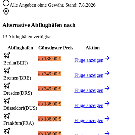
Alle Angaben ohne Gewähr. Stand:
7.8.2026
Alternative Abflughäfen nach
13 Abflughäfen verfügbar
Abflughafen
Günstigster Preis
Aktion
ab
186,00 €
Flüge anzeigen
Berlin
(
BER
)
ab
249,00 €
Flüge anzeigen
Bremen
(
BRE
)
ab
249,00 €
Flüge anzeigen
Dresden
(
DRS
)
ab
186,00 €
Flüge anzeigen
Düsseldorf
(
DUS
)
ab
186,00 €
Flüge anzeigen
Frankfurt
(
FRA
)
ab
186,00 €