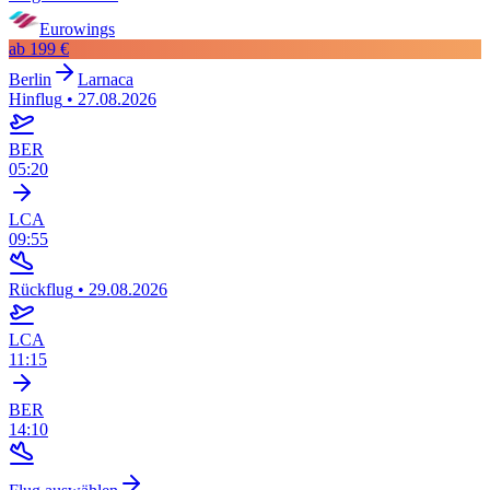
Eurowings
ab
199 €
Berlin
Larnaca
Hinflug
•
27.08.2026
BER
05:20
LCA
09:55
Rückflug
•
29.08.2026
LCA
11:15
BER
14:10