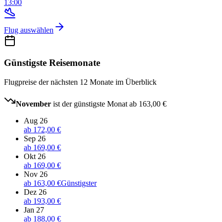
13:00
Flug auswählen
Günstigste Reisemonate
Flugpreise der nächsten 12 Monate im Überblick
November
ist der günstigste Monat ab
163,00 €
Aug 26
ab
172,00 €
Sep 26
ab
169,00 €
Okt 26
ab
169,00 €
Nov 26
ab
163,00 €
Günstigster
Dez 26
ab
193,00 €
Jan 27
ab
188,00 €