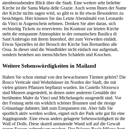
atemberaubenden Blick über die Stadt. Eine weitere sehr beliebte
Kirche ist die Santa Maria delle Grazie. Auch wenn Ihnen der Name
der Kirche nichts sagen wird, so gibt es in ihr etwas Besonderes zu
besichtigen. Hier können Sie das Letzte Abendmahl von Leonardo
da Vinci in Augenschein nehmen. Denken Sie aber daran, sich
rechtzeitig Tickets zu reservieren. Im Kontrast zur letzten Kirche
steht die entspannte Atmosphäre in der romanischen Basilica di
Sant'Ambrogio mit ihrem Innenhof, der zum Verweilen einlädt.
Etwas Spezielles ist der Besuch der Kirche San Bernardino alle
Ossa. In dieser sind die Wandbilder nicht einfach nur aufgemalt,
sondern bestehen aus menschlichen Schädeln und Knochen.
Weitere Sehenswürdigkeiten in Mailand
Haben Sie schon einmal von den bewachsenen Türmen gehört? Die
Bosco Verticale sind Wohnhäuser im Norden der Stadt, die mit
vielen grünen Pflanzen bepflanzt wurden. Im Castello Sforzesco
sind Museen angesiedelt, in denen unter anderem Gemälde der
berühmten Maler da Vinci und Michelangelo ausgestellt sind. Vor
der Festung steht ein wirklich schöner Brunnen und die riesige
Grünanlage dahinter, lädt zum Entspannen ein. Aber falls Sie
sportlich aktiv werden wollen, eignet sich der Park sehr gut für eine
Joggingrunde. Eine etwas anders gelagerte Sehenswürdigkeit ist die
Wall of Dolls. Diese skurril anmutende Wand soll auf die Gewalt
gegen Frauen aufmerksam machen. Der Palazzo Reale Milano liegt