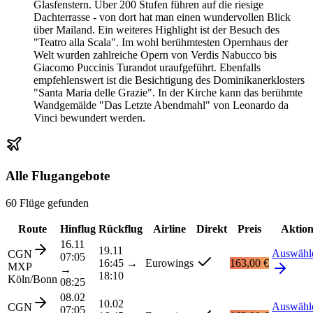
Glasfenstern. Über 200 Stufen führen auf die riesige
Dachterrasse - von dort hat man einen wundervollen Blick
über Mailand. Ein weiteres Highlight ist der Besuch des
"Teatro alla Scala". Im wohl berühmtesten Opernhaus der
Welt wurden zahlreiche Opern von Verdis Nabucco bis
Giacomo Puccinis Turandot uraufgeführt. Ebenfalls
empfehlenswert ist die Besichtigung des Dominikanerklosters
"Santa Maria delle Grazie". In der Kirche kann das berühmte
Wandgemälde "Das Letzte Abendmahl" von Leonardo da
Vinci bewundert werden.
Alle Flugangebote
60 Flüge gefunden
Route
Hinflug
Rückflug
Airline
Direkt
Preis
Aktio
16.11
19.11
Auswähl
CGN
07:05
16:45
→
Eurowings
163,00 €
MXP
→
18:10
Köln/Bonn
08:25
08.02
10.02
Auswähl
CGN
07:05