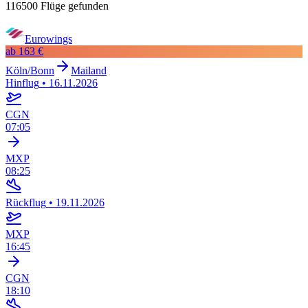
116500 Flüge gefunden
Eurowings
ab
163 €
Köln/Bonn
Mailand
Hinflug
•
16.11.2026
CGN
07:05
MXP
08:25
Rückflug
•
19.11.2026
MXP
16:45
CGN
18:10