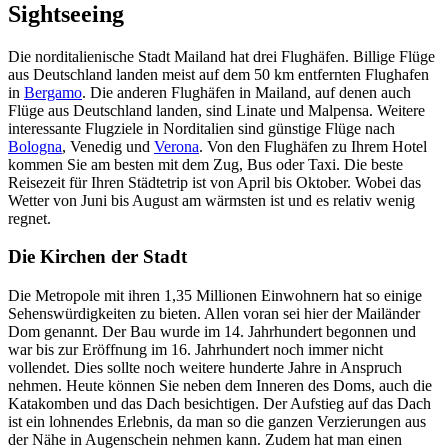
Sightseeing
Die norditalienische Stadt Mailand hat drei Flughäfen. Billige Flüge
aus Deutschland landen meist auf dem 50 km entfernten Flughafen
in
Bergamo
. Die anderen Flughäfen in Mailand, auf denen auch
Flüge aus Deutschland landen, sind Linate und Malpensa. Weitere
interessante Flugziele in Norditalien sind günstige Flüge nach
Bologna
, Venedig und
Verona
. Von den Flughäfen zu Ihrem Hotel
kommen Sie am besten mit dem Zug, Bus oder Taxi. Die beste
Reisezeit für Ihren Städtetrip ist von April bis Oktober. Wobei das
Wetter von Juni bis August am wärmsten ist und es relativ wenig
regnet.
Die Kirchen der Stadt
Die Metropole mit ihren 1,35 Millionen Einwohnern hat so einige
Sehenswürdigkeiten zu bieten. Allen voran sei hier der Mailänder
Dom genannt. Der Bau wurde im 14. Jahrhundert begonnen und
war bis zur Eröffnung im 16. Jahrhundert noch immer nicht
vollendet. Dies sollte noch weitere hunderte Jahre in Anspruch
nehmen. Heute können Sie neben dem Inneren des Doms, auch die
Katakomben und das Dach besichtigen. Der Aufstieg auf das Dach
ist ein lohnendes Erlebnis, da man so die ganzen Verzierungen aus
der Nähe in Augenschein nehmen kann. Zudem hat man einen