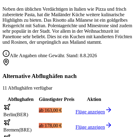
Neben den üblichen Verdächtigen in Italien wie Pizza und frisch
zubereitete Pasta, hat die Mailänder Küche weitere kulinarische
Highlights zu bieten. Das Risotto alla Milanese ist ein goldgelbes
Reisgericht mit Safran. Polentagerichte und Minestrone sind zudem
sehr populär in der Stadt. Vor allem in der Weihnachtszeit ist
Panettone sehr beliebt. Dies ist ein Kuchen mit kandierten Früchten
und Rosinen, der ursprünglich aus Mailand stammt.
Alle Angaben ohne Gewähr. Stand:
8.8.2026
Alternative Abflughäfen nach
11 Abflughäfen verfügbar
Abflughafen
Günstigster Preis
Aktion
ab
163,00 €
Flüge anzeigen
Berlin
(
BER
)
ab
178,00 €
Flüge anzeigen
Bremen
(
BRE
)