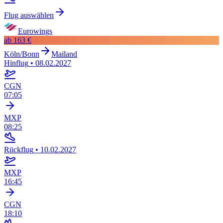
Flug auswählen
Eurowings
ab
163 €
Köln/Bonn
Mailand
Hinflug
•
08.02.2027
CGN
07:05
MXP
08:25
Rückflug
•
10.02.2027
MXP
16:45
CGN
18:10