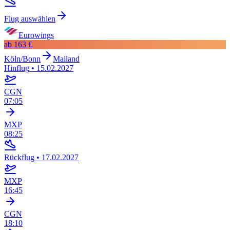
Flug auswählen
Eurowings
ab
163 €
Köln/Bonn
Mailand
Hinflug
•
15.02.2027
CGN
07:05
MXP
08:25
Rückflug
•
17.02.2027
MXP
16:45
CGN
18:10