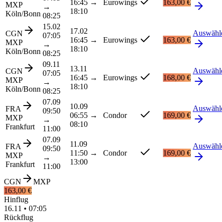
16:45
→
Eurowings
163,00 €
MXP
→
18:10
Köln/Bonn
08:25
15.02
17.02
Auswähl
CGN
07:05
16:45
→
Eurowings
163,00 €
MXP
→
18:10
Köln/Bonn
08:25
09.11
13.11
Auswähl
CGN
07:05
16:45
→
Eurowings
168,00 €
MXP
→
18:10
Köln/Bonn
08:25
07.09
10.09
Auswähl
FRA
09:50
06:55
→
Condor
169,00 €
MXP
→
08:10
Frankfurt
11:00
07.09
11.09
Auswähl
FRA
09:50
11:50
→
Condor
169,00 €
MXP
→
13:00
Frankfurt
11:00
CGN
MXP
163,00 €
Hinflug
16.11
•
07:05
Rückflug