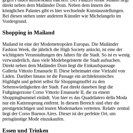
direkt neben dem Mailänder Dom. Neben dem Innern des
königlichen Palastes gibt es hier wechselnde Kunstausstellungen.
Bei diesen stehen unter anderem Künstler wie Michelangelo im
Vordergrund.
Shopping in Mailand
Mailand ist eine der Modemetropolen Europas. Die Mailänder
Fashion Week, die jährlich die High Society anlockt, ist eine der
wichtigsten Veranstaltungen des Jahres für die Stadt. So ist es wenig
verwunderlich, dass viele Modebegeisterte die Stadt aufsuchen.
Direkt neben dem Mailänder Dom liegt die Einkaufspassage
Galleria Vittorio Emanuele II. Diese beheimatet eine Vielzahl von
Läden. Darüber hinaus ist die Passage ein architektonisches
Highlight und gehört selbst für Shoppingmuffel zu den
Sehenswürdigkeiten der Stadt. Fast direkt daneben liegt die
Fußgängerzone Corso Vittorio Emanuele II, die zu einem
Shoppingbummel einlädt. Von hier es das Quadrilatero della Moda
nur ein Katzensprung entfernt. In diesem Bereich sind eher die
prestigeträchtigen und teuren Modemarken vertreten. Relativ zentral
liegt der Corso Buenos Aires. Dieser ist der perfekte Ort, um
preisgünstige Mode einzukaufen.
Essen und Trinken