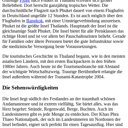
Günstige
Flüge
nach Phuket in Thailand erfreuen sich großer
Beliebtheit. Dort herrscht ganzjährig tropisches Wetter. Die
durchschnittliche Flugzeit nach Phuket dauert von einem Flughafen
in Deutschland ungefähr 12 Stunden. Es ist auch möglich über den
Flughafen in
Bangkok
, mit einer Umsteigeverbindung anzureisen.
Phuket ist die größte Insel Thailands. Hauptstadt der Insel ist die
gleichnamige Stadt Phuket. Die Insel bietet für alle Preisklassen das
richtige Hotel und ist vor allem bei Pauschaltouristen beliebt. Gerade
für Familien oder ältere Personen bietet die gute Infrastruktur sowie
die medizinische Versorgung beste Voraussetzungen.
Die touristisches Geschichte in Thailand begann, wie in den meisten
asiatischen Ländern, mit den ersten Backpackern in den frühen
1980er Jahren. Auch heute ist die Tourismusbranche mit Abstand
der wichtigste Wirtschaftszweig. Traurige Berühmtheit erlangte die
Insel außerdem während der Tsunami-Katastrophe 2004.
Die Sehenswürdigkeiten
Die Insel liegt südlich des Festlandes an der traumhaft schönen
Andamanensee und ist extrem vielfältig. Sie bietet alles, was das
Herz begehrt: Strände, Regenwald, Berge, Buchten. Auch im
Landesinneren gibt es jede Menge zu entdecken. Der Khao Phra
Thaeo Nationalpark, der sich im Landesinneren im Nordosten der
Insel befindet, eignet sich perfekt für einen Tagesausflug. Hier sind