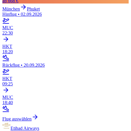
ab
668 €
München
Phuket
Hinflug
•
02.09.2026
MUC
22:30
HKT
18:20
Rückflug
•
20.09.2026
HKT
09:25
MUC
18:40
Flug auswählen
Etihad Airways