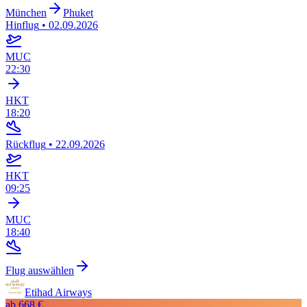
München
Phuket
Hinflug
•
02.09.2026
MUC
22:30
HKT
18:20
Rückflug
•
22.09.2026
HKT
09:25
MUC
18:40
Flug auswählen
Etihad Airways
ab
668 €