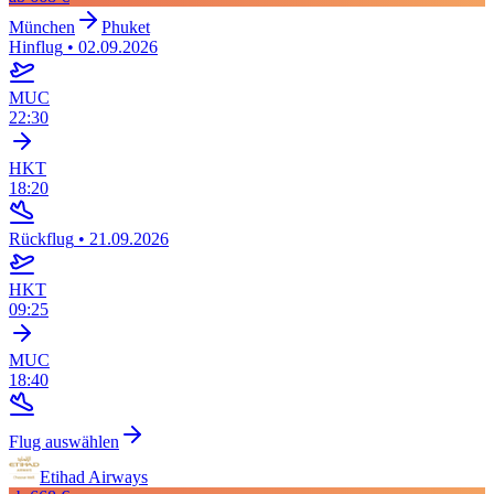
München
Phuket
Hinflug
•
02.09.2026
MUC
22:30
HKT
18:20
Rückflug
•
21.09.2026
HKT
09:25
MUC
18:40
Flug auswählen
Etihad Airways