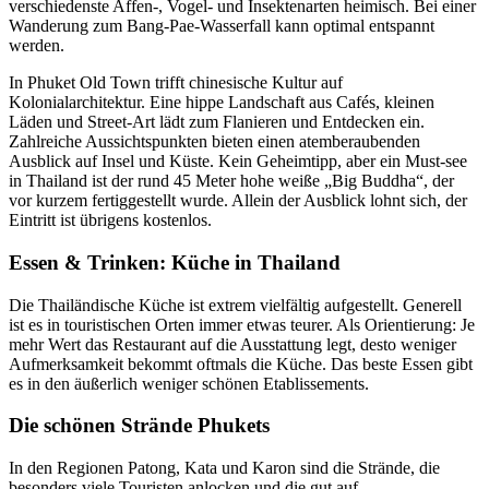
verschiedenste Affen-, Vogel- und Insektenarten heimisch. Bei einer
Wanderung zum Bang-Pae-Wasserfall kann optimal entspannt
werden.
In Phuket Old Town trifft chinesische Kultur auf
Kolonialarchitektur. Eine hippe Landschaft aus Cafés, kleinen
Läden und Street-Art lädt zum Flanieren und Entdecken ein.
Zahlreiche Aussichtspunkten bieten einen atemberaubenden
Ausblick auf Insel und Küste. Kein Geheimtipp, aber ein Must-see
in Thailand ist der rund 45 Meter hohe weiße „Big Buddha“, der
vor kurzem fertiggestellt wurde. Allein der Ausblick lohnt sich, der
Eintritt ist übrigens kostenlos.
Essen & Trinken: Küche in Thailand
Die Thailändische Küche ist extrem vielfältig aufgestellt. Generell
ist es in touristischen Orten immer etwas teurer. Als Orientierung: Je
mehr Wert das Restaurant auf die Ausstattung legt, desto weniger
Aufmerksamkeit bekommt oftmals die Küche. Das beste Essen gibt
es in den äußerlich weniger schönen Etablissements.
Die schönen Strände Phukets
In den Regionen Patong, Kata und Karon sind die Strände, die
besonders viele Touristen anlocken und die gut auf