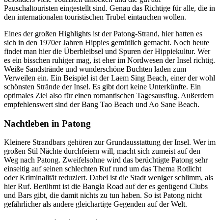
Pauschaltouristen eingestellt sind. Genau das Richtige für alle, die in
den internationalen touristischen Trubel eintauchen wollen.
Eines der großen Highlights ist der Patong-Strand, hier hatten es
sich in den 1970er Jahren Hippies gemütlich gemacht. Noch heute
findet man hier die Überbleibsel und Spuren der Hippiekultur. Wer
es ein bisschen ruhiger mag, ist eher im Nordwesen der Insel richtig.
Weiße Sandstrände und wunderschöne Buchten laden zum
Verweilen ein. Ein Beispiel ist der Laem Sing Beach, einer der wohl
schönsten Strände der Insel. Es gibt dort keine Unterkünfte. Ein
optimales Ziel also für einen romantischen Tagesausflug. Außerdem
empfehlenswert sind der Bang Tao Beach und Ao Sane Beach.
Nachtleben in Patong
Kleinere Strandbars gehören zur Grundausstattung der Insel. Wer im
großen Stil Nächte durchfeiern will, macht sich zumeist auf den
Weg nach Patong. Zweifelsohne wird das berüchtigte Patong sehr
einseitig auf seinen schlechten Ruf rund um das Thema Rotlicht
oder Kriminalität reduziert. Dabei ist die Stadt weniger schlimm, als
hier Ruf. Berühmt ist die Bangla Road auf der es genügend Clubs
und Bars gibt, die damit nichts zu tun haben. So ist Patong nicht
gefährlicher als andere gleichartige Gegenden auf der Welt.