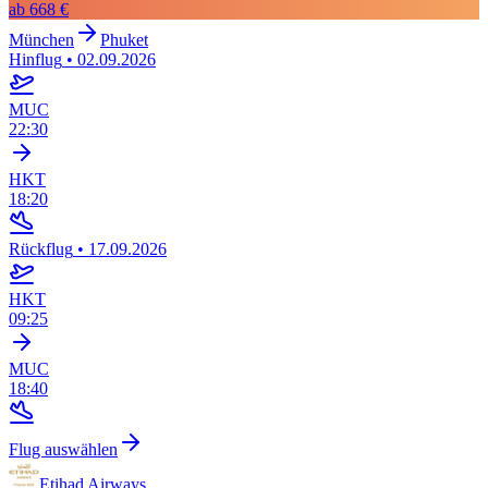
ab
668 €
München
Phuket
Hinflug
•
02.09.2026
MUC
22:30
HKT
18:20
Rückflug
•
17.09.2026
HKT
09:25
MUC
18:40
Flug auswählen
Etihad Airways