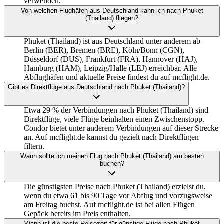
verwenden.
Von welchen Flughäfen aus Deutschland kann ich nach Phuket
(Thailand) fliegen?
Phuket (Thailand) ist aus Deutschland unter anderem ab
Berlin (BER), Bremen (BRE), Köln/Bonn (CGN),
Düsseldorf (DUS), Frankfurt (FRA), Hannover (HAJ),
Hamburg (HAM), Leipzig/Halle (LEJ) erreichbar. Alle
Abflughäfen und aktuelle Preise findest du auf mcflight.de.
Gibt es Direktflüge aus Deutschland nach Phuket (Thailand)?
Etwa 29 % der Verbindungen nach Phuket (Thailand) sind
Direktflüge, viele Flüge beinhalten einen Zwischenstopp.
Condor bietet unter anderem Verbindungen auf dieser Strecke
an. Auf mcflight.de kannst du gezielt nach Direktflügen
filtern.
Wann sollte ich meinen Flug nach Phuket (Thailand) am besten
buchen?
Die günstigsten Preise nach Phuket (Thailand) erzielst du,
wenn du etwa 61 bis 90 Tage vor Abflug und vorzugsweise
am Freitag buchst. Auf mcflight.de ist bei allen Flügen
Gepäck bereits im Preis enthalten.
Wann ist die beste Reisezeit für günstige Flüge nach Phuket