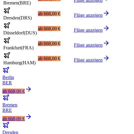
Flüge anzeigen
Bremen
(
BRE
)
ab
668,00 €
Flüge anzeigen
Dresden
(
DRS
)
ab
668,00 €
Flüge anzeigen
Düsseldorf
(
DUS
)
ab
668,00 €
Flüge anzeigen
Frankfurt
(
FRA
)
ab
668,00 €
Flüge anzeigen
Hamburg
(
HAM
)
Berlin
BER
ab
668,00 €
Bremen
BRE
ab
668,00 €
Dresden