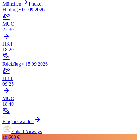
München
Phuket
Hinflug
•
01.09.2026
MUC
22:30
HKT
18:20
Rückflug
•
15.09.2026
HKT
09:25
MUC
18:40
Flug auswählen
Etihad Airways
ab
668 €