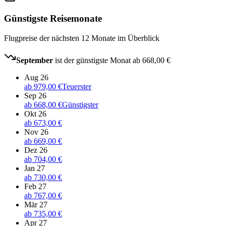
Günstigste Reisemonate
Flugpreise der nächsten 12 Monate im Überblick
September
ist der günstigste Monat ab
668,00 €
Aug 26
ab
979,00 €
Teuerster
Sep 26
ab
668,00 €
Günstigster
Okt 26
ab
673,00 €
Nov 26
ab
669,00 €
Dez 26
ab
704,00 €
Jan 27
ab
730,00 €
Feb 27
ab
767,00 €
Mär 27
ab
735,00 €
Apr 27