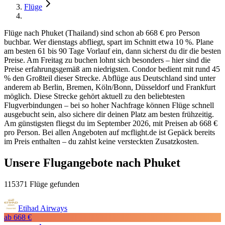
Flüge
Flüge nach Phuket (Thailand) sind schon ab 668 € pro Person
buchbar. Wer dienstags abfliegt, spart im Schnitt etwa 10 %. Plane
am besten 61 bis 90 Tage Vorlauf ein, dann sicherst du dir die besten
Preise. Am Freitag zu buchen lohnt sich besonders – hier sind die
Preise erfahrungsgemäß am niedrigsten. Condor bedient mit rund 45
% den Großteil dieser Strecke. Abflüge aus Deutschland sind unter
anderem ab Berlin, Bremen, Köln/Bonn, Düsseldorf und Frankfurt
möglich. Diese Strecke gehört aktuell zu den beliebtesten
Flugverbindungen – bei so hoher Nachfrage können Flüge schnell
ausgebucht sein, also sichere dir deinen Platz am besten frühzeitig.
Am günstigsten fliegst du im September 2026, mit Preisen ab 668 €
pro Person. Bei allen Angeboten auf mcflight.de ist Gepäck bereits
im Preis enthalten – du zahlst keine versteckten Zusatzkosten.
Unsere Flugangebote nach Phuket
115371 Flüge gefunden
Etihad Airways
ab
668 €