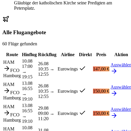
Gläubige der katholischen Kirche seine Predigten am
Petersplatz.
Alle Flugangebote
60 Flüge gefunden
Route
Hinflug
Rückflug
Airline
Direkt
Preis
Aktion
10.08
HAM
26.08
Auswähle
17:00
10:35
→
Eurowings
147,00 €
FCO
→
12:55
Hamburg
19:15
13.08
HAM
26.08
Auswähle
16:55
10:35
→
Eurowings
150,00 €
FCO
→
12:55
Hamburg
19:10
13.08
HAM
29.08
Auswähle
16:55
09:00
→
Eurowings
150,00 €
FCO
→
11:20
Hamburg
19:10
10.08
HAM
31.08