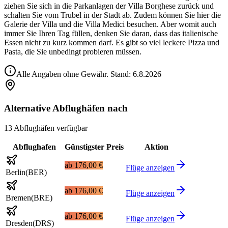
ziehen Sie sich in die Parkanlagen der Villa Borghese zurück und
schalten Sie vom Trubel in der Stadt ab. Zudem können Sie hier die
Galerie der Villa und die Villa Medici besuchen. Aber womit auch
immer Sie Ihren Tag füllen, denken Sie daran, dass das italienische
Essen nicht zu kurz kommen darf. Es gibt so viel leckere Pizza und
Pasta, die Sie unbedingt probieren müssen.
Alle Angaben ohne Gewähr. Stand:
6.8.2026
Alternative Abflughäfen nach
13 Abflughäfen verfügbar
Abflughafen
Günstigster Preis
Aktion
ab
176,00 €
Flüge anzeigen
Berlin
(
BER
)
ab
176,00 €
Flüge anzeigen
Bremen
(
BRE
)
ab
176,00 €
Flüge anzeigen
Dresden
(
DRS
)