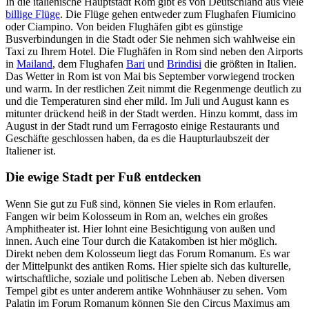
In die italienische Hauptstadt Rom gibt es von Deutschland aus viele
billige Flüge
. Die Flüge gehen entweder zum Flughafen Fiumicino
oder Ciampino. Von beiden Flughäfen gibt es günstige
Busverbindungen in die Stadt oder Sie nehmen sich wahlweise ein
Taxi zu Ihrem Hotel. Die Flughäfen in Rom sind neben den Airports
in
Mailand
, dem Flughafen
Bari
und
Brindisi
die größten in Italien.
Das Wetter in Rom ist von Mai bis September vorwiegend trocken
und warm. In der restlichen Zeit nimmt die Regenmenge deutlich zu
und die Temperaturen sind eher mild. Im Juli und August kann es
mitunter drückend heiß in der Stadt werden. Hinzu kommt, dass im
August in der Stadt rund um Ferragosto einige Restaurants und
Geschäfte geschlossen haben, da es die Haupturlaubszeit der
Italiener ist.
Die ewige Stadt per Fuß entdecken
Wenn Sie gut zu Fuß sind, können Sie vieles in Rom erlaufen.
Fangen wir beim Kolosseum in Rom an, welches ein großes
Amphitheater ist. Hier lohnt eine Besichtigung von außen und
innen. Auch eine Tour durch die Katakomben ist hier möglich.
Direkt neben dem Kolosseum liegt das Forum Romanum. Es war
der Mittelpunkt des antiken Roms. Hier spielte sich das kulturelle,
wirtschaftliche, soziale und politische Leben ab. Neben diversen
Tempel gibt es unter anderem antike Wohnhäuser zu sehen. Vom
Palatin im Forum Romanum können Sie den Circus Maximus am