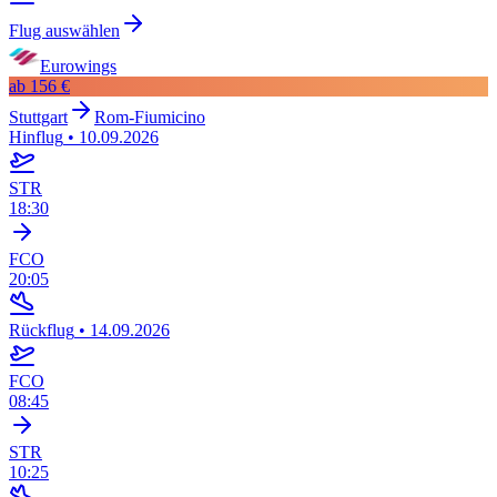
Flug auswählen
Eurowings
ab
156 €
Stuttgart
Rom-Fiumicino
Hinflug
•
10.09.2026
STR
18:30
FCO
20:05
Rückflug
•
14.09.2026
FCO
08:45
STR
10:25