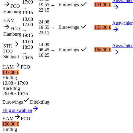
Auswähle
17:00
19:55
→
Eurowings
151,00 €
FCO
→
22:15
Hamburg
19:15
10.08
HAM
24.08
Auswähle
17:00
19:55
→
Eurowings
153,00 €
FCO
→
22:15
Hamburg
19:15
10.09
14.09
Auswähle
STR
18:30
08:45
→
Eurowings
156,00 €
FCO
→
10:25
Stuttgart
20:05
HAM
FCO
147,00 €
Hinflug
10.08
•
17:00
Rückflug
26.08
•
10:35
Eurowings
Direktflug
Flug auswählen
HAM
FCO
150,00 €
Hinflug