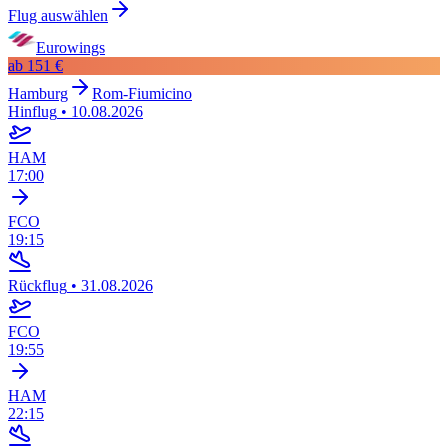
Flug auswählen
Eurowings
ab
151 €
Hamburg
Rom-Fiumicino
Hinflug
•
10.08.2026
HAM
17:00
FCO
19:15
Rückflug
•
31.08.2026
FCO
19:55
HAM
22:15