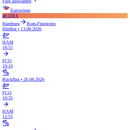
Flug auswählen
Eurowings
ab
150 €
Hamburg
Rom-Fiumicino
Hinflug
•
13.08.2026
HAM
16:55
FCO
19:10
Rückflug
•
26.08.2026
FCO
10:35
HAM
12:55