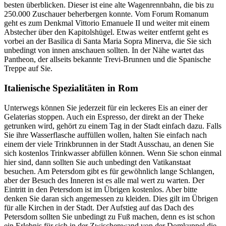
besten überblicken. Dieser ist eine alte Wagenrennbahn, die bis zu
250.000 Zuschauer beherbergen konnte. Vom Forum Romanum
geht es zum Denkmal Vittorio Emanuele II und weiter mit einem
Abstecher über den Kapitolshügel. Etwas weiter entfernt geht es
vorbei an der Basilica di Santa Maria Sopra Minerva, die Sie sich
unbedingt von innen anschauen sollten. In der Nähe wartet das
Pantheon, der allseits bekannte Trevi-Brunnen und die Spanische
Treppe auf Sie.
Italienische Spezialitäten in Rom
Unterwegs können Sie jederzeit für ein leckeres Eis an einer der
Gelaterias stoppen. Auch ein Espresso, der direkt an der Theke
getrunken wird, gehört zu einem Tag in der Stadt einfach dazu. Falls
Sie ihre Wasserflasche auffüllen wollen, halten Sie einfach nach
einem der viele Trinkbrunnen in der Stadt Ausschau, an denen Sie
sich kostenlos Trinkwasser abfüllen können. Wenn Sie schon einmal
hier sind, dann sollten Sie auch unbedingt den Vatikanstaat
besuchen. Am Petersdom gibt es für gewöhnlich lange Schlangen,
aber der Besuch des Inneren ist es alle mal wert zu warten. Der
Eintritt in den Petersdom ist im Übrigen kostenlos. Aber bitte
denken Sie daran sich angemessen zu kleiden. Dies gilt im Übrigen
für alle Kirchen in der Stadt. Der Aufstieg auf das Dach des
Petersdom sollten Sie unbedingt zu Fuß machen, denn es ist schon
ein Erlebnis für sich in der Zwischenwand von der Domkuppel die