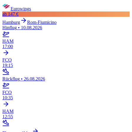
Eurowings
ab
147 €
Hamburg
Rom-Fiumicino
Hinflug
•
10.08.2026
HAM
17:00
FCO
19:15
Rückflug
•
26.08.2026
FCO
10:35
HAM
12:55