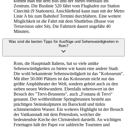
kommt man mit dem Bus und der Metro ebenfalls ins
Zentrum. Die Buslinie 520 fährt vom Flughafen zur Station
Cinecittà (9 Stationen). Anschließend kann man mit der Metro
Linie A bis zum Bahnhof Termini durchfahren. Eine weitere
Möglichkeit ist die Fahrt mit dem Shuttlebus (Busse von
Terravision oder Sit). Die Fahrtzeit dauert ungefähr 40
Minuten.
Was sind die besten Tipps für Ausflüge und Sehenswürdigkeiten in
Rom?
Rom, die Hauptstadt Italiens, hat so viele antike
Sehenswürdigkeiten zu bieten wie kaum eine andere Stadt.
Die wohl bekannteste Sehenswürdigkeit ist das "Kolosseum".
Mit über 50.000 Plätzen ist das Kolosseum nicht nur das
größte Amphitheater der Welt, sondern gehört auch zu den
sieben neuen Weltwundern. Ebenfalls sehenswert ist der
Besuch des "Trevi-Brunnens", auch „Fontana di Trevi“
genannt. Der weltberühmte Springbrunnen besteht aus
prächtigen Steinskulpturen im Barockstil und türkis
schimmerndem Wasser. Ein weiteres Highlight ist der Besuch
der Vatikanstadt mit dem Petersdom, welcher die
bedeutendste Kirche der Christenheit darstellt. An wichtigen
Feiertagen hält der Papst vor zahlreiche Touristen und