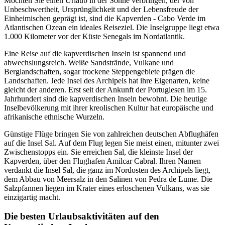
Möchten Sie einen Urlaub in der Sonne verbringen, der von
Unbeschwertheit, Ursprünglichkeit und der Lebensfreude der
Einheimischen geprägt ist, sind die Kapverden - Cabo Verde im
Atlantischen Ozean ein ideales Reiseziel. Die Inselgruppe liegt etwa
1.000 Kilometer vor der Küste Senegals im Nordatlantik.
Eine Reise auf die kapverdischen Inseln ist spannend und
abwechslungsreich. Weiße Sandstrände, Vulkane und
Berglandschaften, sogar trockene Steppengebiete prägen die
Landschaften. Jede Insel des Archipels hat ihre Eigenarten, keine
gleicht der anderen. Erst seit der Ankunft der Portugiesen im 15.
Jahrhundert sind die kapverdischen Inseln bewohnt. Die heutige
Inselbevölkerung mit ihrer kreolischen Kultur hat europäische und
afrikanische ethnische Wurzeln.
Günstige Flüge bringen Sie von zahlreichen deutschen Abflughäfen
auf die Insel Sal. Auf dem Flug legen Sie meist einen, mitunter zwei
Zwischenstopps ein. Sie erreichen Sal, die kleinste Insel der
Kapverden, über den Flughafen Amilcar Cabral. Ihren Namen
verdankt die Insel Sal, die ganz im Nordosten des Archipels liegt,
dem Abbau von Meersalz in den Salinen von Pedra de Lume. Die
Salzpfannen liegen im Krater eines erloschenen Vulkans, was sie
einzigartig macht.
Die besten Urlaubsaktivitäten auf den