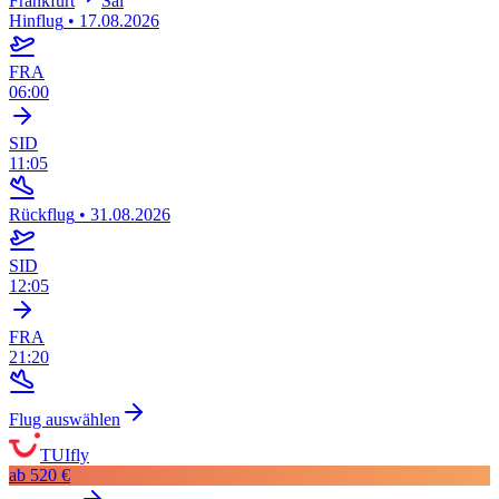
Frankfurt
Sal
Hinflug
•
17.08.2026
FRA
06:00
SID
11:05
Rückflug
•
31.08.2026
SID
12:05
FRA
21:20
Flug auswählen
TUIfly
ab
520 €