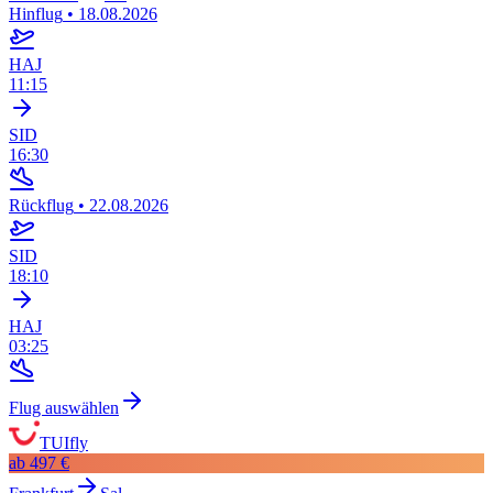
Hinflug
•
18.08.2026
HAJ
11:15
SID
16:30
Rückflug
•
22.08.2026
SID
18:10
HAJ
03:25
Flug auswählen
TUIfly
ab
497 €