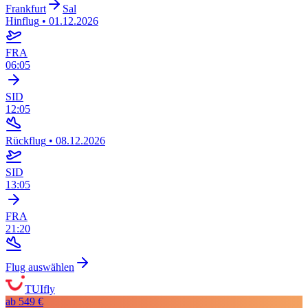
Frankfurt
Sal
Hinflug
•
01.12.2026
FRA
06:05
SID
12:05
Rückflug
•
08.12.2026
SID
13:05
FRA
21:20
Flug auswählen
TUIfly
ab
549 €