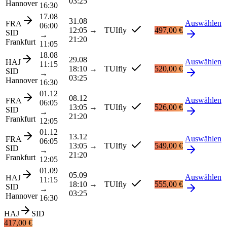
03:25
Hannover
16:30
17.08
31.08
Auswählen
FRA
06:00
12:05
→
TUIfly
497,00 €
SID
→
21:20
Frankfurt
11:05
18.08
29.08
Auswählen
HAJ
11:15
18:10
→
TUIfly
520,00 €
SID
→
03:25
Hannover
16:30
01.12
08.12
Auswählen
FRA
06:05
13:05
→
TUIfly
526,00 €
SID
→
21:20
Frankfurt
12:05
01.12
13.12
Auswählen
FRA
06:05
13:05
→
TUIfly
549,00 €
SID
→
21:20
Frankfurt
12:05
01.09
05.09
Auswählen
HAJ
11:15
18:10
→
TUIfly
555,00 €
SID
→
03:25
Hannover
16:30
HAJ
SID
417,00 €