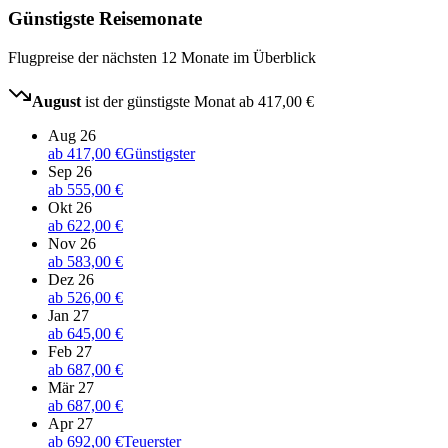
Günstigste Reisemonate
Flugpreise der nächsten 12 Monate im Überblick
August
ist der günstigste Monat ab
417,00 €
Aug 26
ab
417,00 €
Günstigster
Sep 26
ab
555,00 €
Okt 26
ab
622,00 €
Nov 26
ab
583,00 €
Dez 26
ab
526,00 €
Jan 27
ab
645,00 €
Feb 27
ab
687,00 €
Mär 27
ab
687,00 €
Apr 27
ab
692,00 €
Teuerster