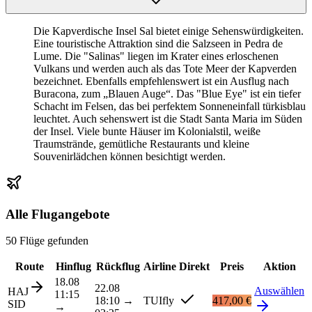
Die Kapverdische Insel Sal bietet einige Sehenswürdigkeiten.
Eine touristische Attraktion sind die Salzseen in Pedra de
Lume. Die "Salinas" liegen im Krater eines erloschenen
Vulkans und werden auch als das Tote Meer der Kapverden
bezeichnet. Ebenfalls empfehlenswert ist ein Ausflug nach
Buracona, zum „Blauen Auge“. Das "Blue Eye" ist ein tiefer
Schacht im Felsen, das bei perfektem Sonneneinfall türkisblau
leuchtet. Auch sehenswert ist die Stadt Santa Maria im Süden
der Insel. Viele bunte Häuser im Kolonialstil, weiße
Traumstrände, gemütliche Restaurants und kleine
Souvenirlädchen können besichtigt werden.
Alle Flugangebote
50 Flüge gefunden
Route
Hinflug
Rückflug
Airline
Direkt
Preis
Aktion
18.08
22.08
Auswählen
HAJ
11:15
18:10
→
TUIfly
417,00 €
SID
→