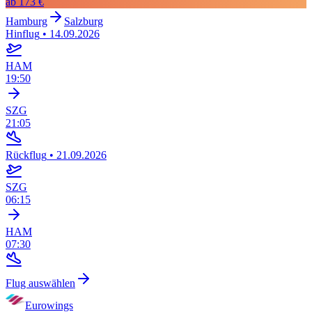
ab
173 €
Hamburg
Salzburg
Hinflug
•
14.09.2026
HAM
19:50
SZG
21:05
Rückflug
•
21.09.2026
SZG
06:15
HAM
07:30
Flug auswählen
Eurowings