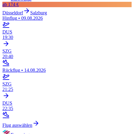
ab
174 €
Düsseldorf
Salzburg
Hinflug
•
09.08.2026
DUS
19:30
SZG
20:40
Rückflug
•
14.08.2026
SZG
21:25
DUS
22:35
Flug auswählen