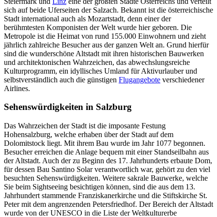
Steiermark und
Linz
eine der größten Städte Österreichs und verteilt
sich auf beide Uferseiten der Salzach. Bekannt ist die österreichische
Stadt international auch als Mozartstadt, denn einer der
berühmtesten Komponisten der Welt wurde hier geboren. Die
Metropole ist die Heimat von rund 155.000 Einwohnern und zieht
jährlich zahlreiche Besucher aus der ganzen Welt an. Grund hierfür
sind die wunderschöne Altstadt mit ihren historischen Bauwerken
und architektonischen Wahrzeichen, das abwechslungsreiche
Kulturprogramm, ein idyllisches Umland für Aktivurlauber und
selbstverständlich auch die günstigen
Flugangebote
verschiedener
Airlines.
Sehenswürdigkeiten in Salzburg
Das Wahrzeichen der Stadt ist die imposante Festung
Hohensalzburg, welche erhaben über der Stadt auf dem
Dolomitstock liegt. Mit ihrem Bau wurde im Jahr 1077 begonnen.
Besucher erreichen die Anlage bequem mit einer Standseilbahn aus
der Altstadt. Auch der zu Beginn des 17. Jahrhunderts erbaute Dom,
für dessen Bau Santino Solar verantwortlich war, gehört zu den viel
besuchten Sehenswürdigkeiten. Weitere sakrale Bauwerke, welche
Sie beim Sightseeing besichtigen können, sind die aus dem 13.
Jahrhundert stammende Franziskanerkirche und die Stiftskirche St.
Peter mit dem angrenzenden Petersfriedhof. Der Bereich der Altstadt
wurde von der UNESCO in die Liste der Weltkulturerbe