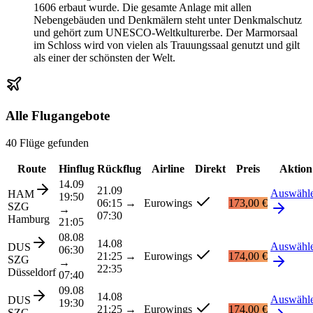
1606 erbaut wurde. Die gesamte Anlage mit allen
Nebengebäuden und Denkmälern steht unter Denkmalschutz
und gehört zum UNESCO-Weltkulturerbe. Der Marmorsaal
im Schloss wird von vielen als Trauungssaal genutzt und gilt
als einer der schönsten der Welt.
Alle Flugangebote
40 Flüge gefunden
Route
Hinflug
Rückflug
Airline
Direkt
Preis
Aktion
14.09
21.09
Auswähl
HAM
19:50
06:15
→
Eurowings
173,00 €
SZG
→
07:30
Hamburg
21:05
08.08
14.08
Auswähl
DUS
06:30
21:25
→
Eurowings
174,00 €
SZG
→
22:35
Düsseldorf
07:40
09.08
14.08
Auswähl
DUS
19:30
21:25
→
Eurowings
174,00 €
SZG