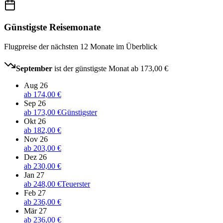
Günstigste Reisemonate
Flugpreise der nächsten 12 Monate im Überblick
September
ist der günstigste Monat ab
173,00 €
Aug 26
ab
174,00 €
Sep 26
ab
173,00 €
Günstigster
Okt 26
ab
182,00 €
Nov 26
ab
203,00 €
Dez 26
ab
230,00 €
Jan 27
ab
248,00 €
Teuerster
Feb 27
ab
236,00 €
Mär 27
ab
236,00 €