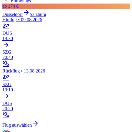
Eurowings
ab
174 €
Düsseldorf
Salzburg
Hinflug
•
09.08.2026
DUS
19:30
SZG
20:40
Rückflug
•
13.08.2026
SZG
19:10
DUS
20:20
Flug auswählen