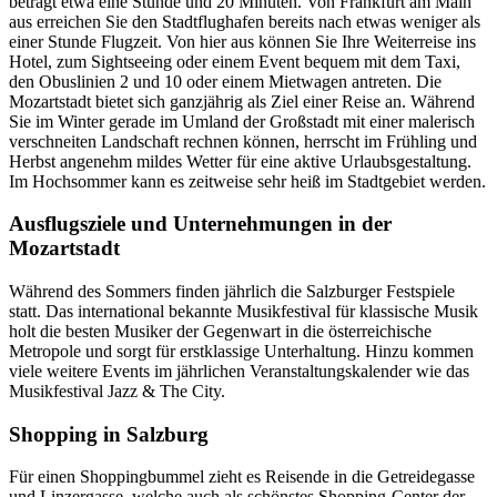
beträgt etwa eine Stunde und 20 Minuten. Von Frankfurt am Main
aus erreichen Sie den Stadtflughafen bereits nach etwas weniger als
einer Stunde Flugzeit. Von hier aus können Sie Ihre Weiterreise ins
Hotel, zum Sightseeing oder einem Event bequem mit dem Taxi,
den Obuslinien 2 und 10 oder einem Mietwagen antreten. Die
Mozartstadt bietet sich ganzjährig als Ziel einer Reise an. Während
Sie im Winter gerade im Umland der Großstadt mit einer malerisch
verschneiten Landschaft rechnen können, herrscht im Frühling und
Herbst angenehm mildes Wetter für eine aktive Urlaubsgestaltung.
Im Hochsommer kann es zeitweise sehr heiß im Stadtgebiet werden.
Ausflugsziele und Unternehmungen in der
Mozartstadt
Während des Sommers finden jährlich die Salzburger Festspiele
statt. Das international bekannte Musikfestival für klassische Musik
holt die besten Musiker der Gegenwart in die österreichische
Metropole und sorgt für erstklassige Unterhaltung. Hinzu kommen
viele weitere Events im jährlichen Veranstaltungskalender wie das
Musikfestival Jazz & The City.
Shopping in Salzburg
Für einen Shoppingbummel zieht es Reisende in die Getreidegasse
und Linzergasse, welche auch als schönstes Shopping-Center der