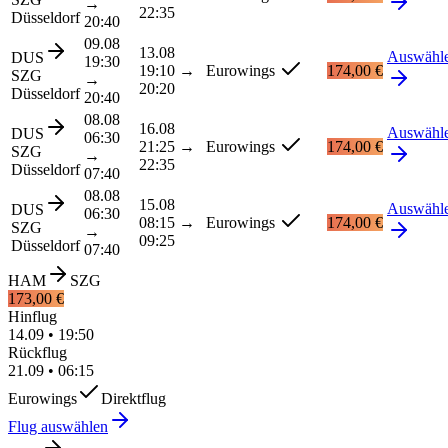
→
22:35
Düsseldorf
20:40
09.08
13.08
Auswähl
DUS
19:30
19:10
→
Eurowings
174,00 €
SZG
→
20:20
Düsseldorf
20:40
08.08
16.08
Auswähl
DUS
06:30
21:25
→
Eurowings
174,00 €
SZG
→
22:35
Düsseldorf
07:40
08.08
15.08
Auswähl
DUS
06:30
08:15
→
Eurowings
174,00 €
SZG
→
09:25
Düsseldorf
07:40
HAM
SZG
173,00 €
Hinflug
14.09
•
19:50
Rückflug
21.09
•
06:15
Eurowings
Direktflug
Flug auswählen