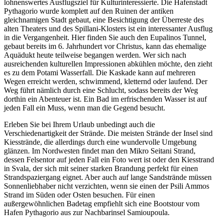
lohnenswertes Ausflugsziel für Kulturinteressierte. Die Hafenstadt
Pythagorio wurde komplett auf den Ruinen der antiken
gleichnamigen Stadt gebaut, eine Besichtigung der Überreste des
alten Theaters und des Spillani-Klosters ist ein interessanter Ausflug
in die Vergangenheit. Hier finden Sie auch den Eupalinos Tunnel,
gebaut bereits im 6. Jahrhundert vor Christus, kann das ehemalige
Aquädukt heute teilweise begangen werden. Wer sich nach
ausreichenden kulturellen Impressionen abkühlen möchte, den zieht
es zu dem Potami Wasserfall. Die Kaskade kann auf mehreren
Wegen erreicht werden, schwimmend, kletternd oder laufend. Der
Weg führt nämlich durch eine Schlucht, sodass bereits der Weg
dorthin ein Abenteuer ist. Ein Bad im erfrischenden Wasser ist auf
jeden Fall ein Muss, wenn man die Gegend besucht.
Erleben Sie bei Ihrem Urlaub unbedingt auch die
Verschiedenartigkeit der Strände. Die meisten Strände der Insel sind
Kiesstrände, die allerdings durch eine wundervolle Umgebung
glänzen. Im Nordwesten findet man den Mikro Seitani Strand,
dessen Felsentor auf jeden Fall ein Foto wert ist oder den Kiesstrand
in Svala, der sich mit seiner starken Brandung perfekt für einen
Strandspaziergang eignet. Aber auch auf lange Sandstrände müssen
Sonnenliebhaber nicht verzichten, wenn sie einen der Psili Ammos
Strand im Süden oder Osten besuchen. Für einen
außergewöhnlichen Badetag empfiehlt sich eine Bootstour vom
Hafen Pythagorio aus zur Nachbarinsel Samioupoula.