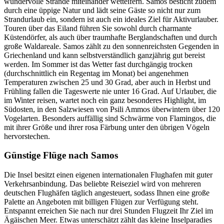
wundervolle Strände miteinander wetteifern. Samos besticht zudem
durch eine üppige Natur und lädt seine Gäste so nicht nur zum
Strandurlaub ein, sondern ist auch ein ideales Ziel für Aktivurlauber.
Touren über das Eiland führen Sie sowohl durch charmante
Küstendörfer, als auch über traumhafte Berglandschaften und durch
große Waldareale. Samos zählt zu den sonnenreichsten Gegenden in
Griechenland und kann selbstverständlich ganzjährig gut bereist
werden. Im Sommer ist das Wetter fast durchgängig trocken
(durchschnittlich ein Regentag im Monat) bei angenehmen
Temperaturen zwischen 25 und 30 Grad, aber auch in Herbst und
Frühling fallen die Tageswerte nie unter 16 Grad. Auf Urlauber, die
im Winter reisen, wartet noch ein ganz besonderes Highlight, im
Südosten, in den Salzwiesen von Psili Ammos überwintern über 120
Vogelarten. Besonders auffällig sind Schwärme von Flamingos, die
mit ihrer Größe und ihrer rosa Färbung unter den übrigen Vögeln
hervorstechen.
Günstige Flüge nach Samos
Die Insel besitzt einen eigenen internationalen Flughafen mit guter
Verkehrsanbindung. Das beliebte Reiseziel wird von mehreren
deutschen Flughäfen täglich angesteuert, sodass Ihnen eine große
Palette an Angeboten mit billigen Flügen zur Verfügung steht.
Entspannt erreichen Sie nach nur drei Stunden Flugzeit Ihr Ziel im
Ägäischen Meer. Etwas unterschätzt zählt das kleine Inselparadies