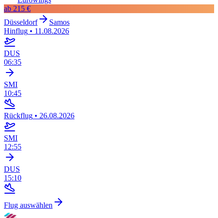
ab
215 €
Düsseldorf
Samos
Hinflug
•
11.08.2026
DUS
06:35
SMI
10:45
Rückflug
•
26.08.2026
SMI
12:55
DUS
15:10
Flug auswählen