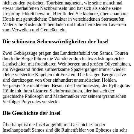
nicht zu den typischen Touristenmagneten, wie seine manchmal
etwas überlaufenen Nachbarinseln und hat sich als solche seine
Ursprünglichkeit bewahrt. Hier finden Sie kleinere, überschaubare
Hotels mit gemütlichem Charakter in verschiedenen Sternestufen.
Malerische Küstendörfchen laden mit hübschen kleinen Tavernen
zum Verweilen und Genießen ein.
Die schönsten Sehenswürdigkeiten der Insel
Zwei Gebirgszüge prägen das Landschaftsbild von Samos. Touren
durch die Berge führen die Wanderer durch abwechslungsreiche
Landschafen mit fruchtbaren Weinbergen und großen Olivenhainen,
am Wegesrand finden aufmerksame Spaziergänger immer wieder
kleine versteckte Kapellen mit Fresken. Die felsigen Bergmassive
sind durchzogen von über einhundert unterirdischen Höhlen.
Verpassen Sie nicht einen Besuch der berühmtesten, der Pythagoras
Höhle mit ihren bizarren Steinformationen, hier hat sich der
griechische Philosoph und Mathematiker vor seinem tyrannischen
Verfolger Polycrates versteckt.
Die Geschichte der Insel
Überhaupt ist die Insel angefüllt mit Geschichte. In der
Inselhauptstadt Samos sind die Ruinenfelder von Ephesos ein sehr