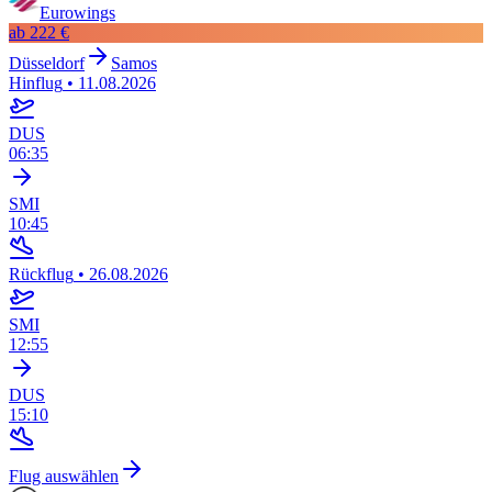
Eurowings
ab
222 €
Düsseldorf
Samos
Hinflug
•
11.08.2026
DUS
06:35
SMI
10:45
Rückflug
•
26.08.2026
SMI
12:55
DUS
15:10
Flug auswählen