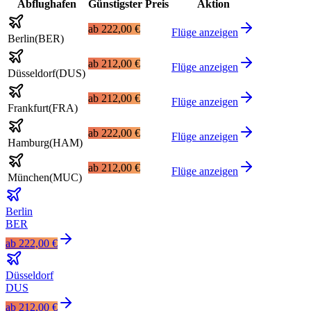
Abflughafen
Günstigster Preis
Aktion
ab
222,00 €
Flüge anzeigen
Berlin
(
BER
)
ab
212,00 €
Flüge anzeigen
Düsseldorf
(
DUS
)
ab
212,00 €
Flüge anzeigen
Frankfurt
(
FRA
)
ab
222,00 €
Flüge anzeigen
Hamburg
(
HAM
)
ab
212,00 €
Flüge anzeigen
München
(
MUC
)
Berlin
BER
ab
222,00 €
Düsseldorf
DUS
ab
212,00 €