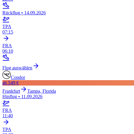
Rückflug
•
14.09.2026
TPA
07:15
FRA
06:10
Flug auswählen
Condor
ab
549 €
Frankfurt
Tampa, Florida
Hinflug
•
11.09.2026
FRA
11:40
TPA