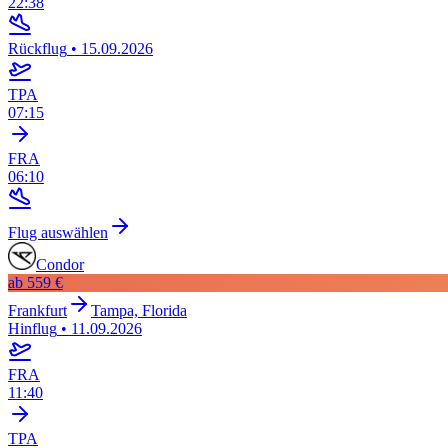
22:38
Rückflug
•
15.09.2026
TPA
07:15
FRA
06:10
Flug auswählen
Condor
ab
559 €
Frankfurt
Tampa, Florida
Hinflug
•
11.09.2026
FRA
11:40
TPA