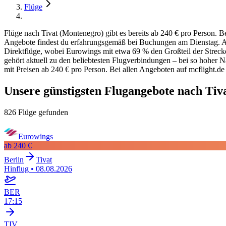
Flüge
Flüge nach Tivat (Montenegro) gibt es bereits ab 240 € pro Person. 
Angebote findest du erfahrungsgemäß bei Buchungen am Dienstag. Am 
Direktflüge, wobei Eurowings mit etwa 69 % den Großteil der Strecke
gehört aktuell zu den beliebtesten Flugverbindungen – bei so hoher N
mit Preisen ab 240 € pro Person. Bei allen Angeboten auf mcflight.de 
Unsere günstigsten Flugangebote nach Tiv
826 Flüge gefunden
Eurowings
ab
240 €
Berlin
Tivat
Hinflug
•
08.08.2026
BER
17:15
TIV