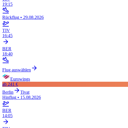
19:15
Rückflug
•
29.08.2026
TIV
16:45
BER
18:40
Flug auswählen
Eurowings
ab
241 €
Berlin
Tivat
Hinflug
•
15.08.2026
BER
14:05