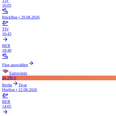
TIV
16:05
Rückflug
•
29.08.2026
TIV
16:45
BER
18:40
Flug auswählen
Eurowings
ab
290 €
Berlin
Tivat
Hinflug
•
22.08.2026
BER
14:05