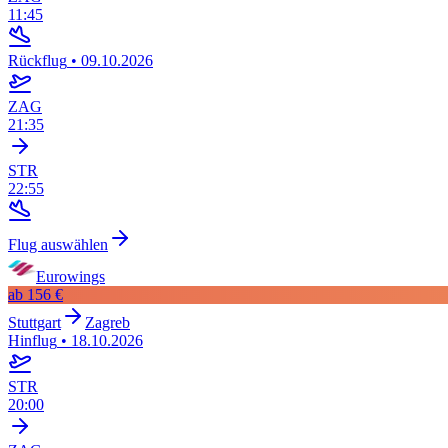
11:45
Rückflug
•
09.10.2026
ZAG
21:35
STR
22:55
Flug auswählen
Eurowings
ab
156 €
Stuttgart
Zagreb
Hinflug
•
18.10.2026
STR
20:00