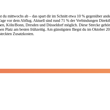
gst du mittwochs ab – das spart dir im Schnitt etwa 10 % gegenüber an
0 Tage vor dem Abflug. Aktuell sind rund 71 % der Verbindungen Direk
men, Köln/Bonn, Dresden und Düsseldorf möglich. Diese Strecke gehört 
nen Platz am besten frühzeitig. Am günstigsten fliegst du im Oktober 2
rsteckten Zusatzkosten.