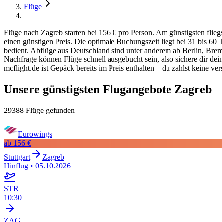
Flüge
Flüge nach Zagreb starten bei 156 € pro Person. Am günstigsten flie
einen günstigen Preis. Die optimale Buchungszeit liegt bei 31 bis 6
bedient. Abflüge aus Deutschland sind unter anderem ab Berlin, Bre
Nachfrage können Flüge schnell ausgebucht sein, also sichere dir dei
mcflight.de ist Gepäck bereits im Preis enthalten – du zahlst keine ve
Unsere günstigsten Flugangebote Zagreb
29388 Flüge gefunden
Eurowings
ab
156 €
Stuttgart
Zagreb
Hinflug
•
05.10.2026
STR
10:30
ZAG