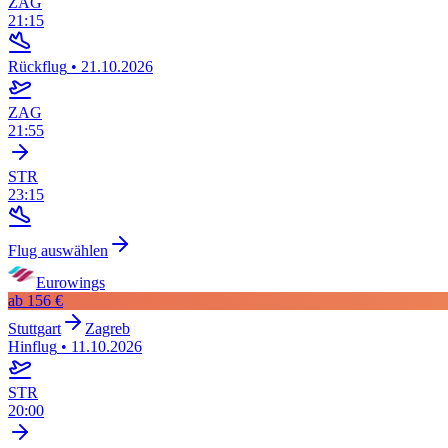
ZAG
21:15
Rückflug
•
21.10.2026
ZAG
21:55
STR
23:15
Flug auswählen
Eurowings
ab
156 €
Stuttgart
Zagreb
Hinflug
•
11.10.2026
STR
20:00