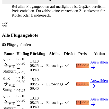
Bei allen Flugangeboten auf mcflight.de ist Gepäck bereits im
Preis enthalten. Du zahlst keine versteckten Zusatzkosten für
Koffer oder Handgepäck.
Alle Flugangebote
60 Flüge gefunden
Route
Hinflug
Rückflug
Airline
Direkt
Preis
Aktion
08.10
STR
14.10
Auswählen
06:30
08:25
→
Eurowings
155,00 €
VIE
→
09:40
Stuttgart
07:45
08.10
STR
15.10
Auswählen
06:30
08:25
→
Eurowings
155,00 €
VIE
→
09:40
Stuttgart
07:45
08.10
STR
13.10
Auswählen
06:30
08:25
→
Eurowings
161,00 €
VIE
→
09:40
Stuttgart