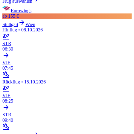
Flug auswählen
Eurowings
ab
155 €
Stuttgart
Wien
Hinflug
•
08.10.2026
STR
06:30
VIE
07:45
Rückflug
•
15.10.2026
VIE
08:25
STR
09:40