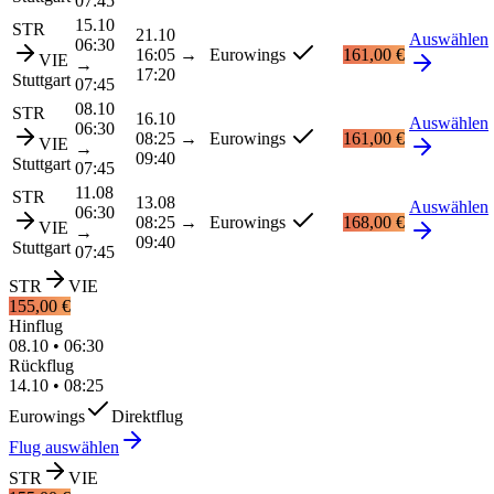
07:45
15.10
STR
21.10
Auswählen
06:30
16:05
→
Eurowings
161,00 €
VIE
→
17:20
Stuttgart
07:45
08.10
STR
16.10
Auswählen
06:30
08:25
→
Eurowings
161,00 €
VIE
→
09:40
Stuttgart
07:45
11.08
STR
13.08
Auswählen
06:30
08:25
→
Eurowings
168,00 €
VIE
→
09:40
Stuttgart
07:45
STR
VIE
155,00 €
Hinflug
08.10
•
06:30
Rückflug
14.10
•
08:25
Eurowings
Direktflug
Flug auswählen
STR
VIE