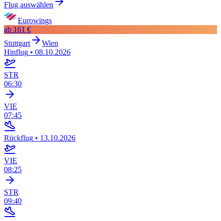
Flug auswählen
Eurowings
ab
161 €
Stuttgart
Wien
Hinflug
•
08.10.2026
STR
06:30
VIE
07:45
Rückflug
•
13.10.2026
VIE
08:25
STR
09:40