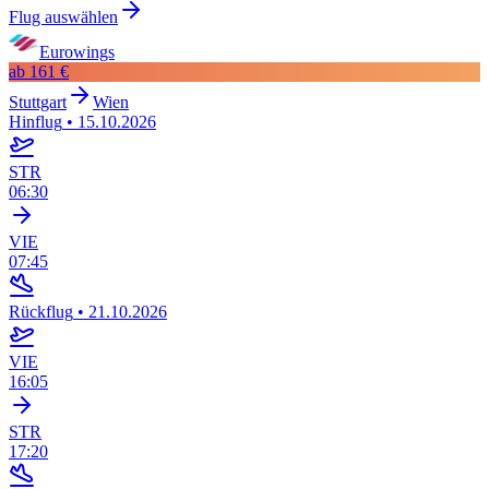
Flug auswählen
Eurowings
ab
161 €
Stuttgart
Wien
Hinflug
•
15.10.2026
STR
06:30
VIE
07:45
Rückflug
•
21.10.2026
VIE
16:05
STR
17:20