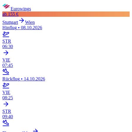
Eurowings
ab
155 €
Stuttgart
Wien
Hinflug
•
08.10.2026
STR
06:30
VIE
07:45
Rückflug
•
14.10.2026
VIE
08:25
STR
09:40